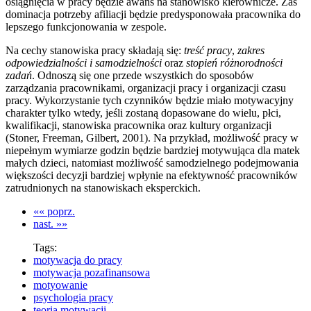
osiągnięcia w pracy będzie awans na stanowisko kierownicze. Zaś
dominacja potrzeby afiliacji będzie predysponowała pracownika do
lepszego funkcjonowania w zespole.
Na cechy stanowiska pracy składają się:
treść pracy
,
zakres
odpowiedzialności i samodzielności
oraz
stopień różnorodności
zadań
. Odnoszą się one przede wszystkich do sposobów
zarządzania pracownikami, organizacji pracy i organizacji czasu
pracy. Wykorzystanie tych czynników będzie miało motywacyjny
charakter tylko wtedy, jeśli zostaną dopasowane do wielu, płci,
kwalifikacji, stanowiska pracownika oraz kultury organizacji
(Stoner, Freeman, Gilbert, 2001). Na przykład, możliwość pracy w
niepełnym wymiarze godzin będzie bardziej motywująca dla matek
małych dzieci, natomiast możliwość samodzielnego podejmowania
większości decyzji bardziej wpłynie na efektywność pracowników
zatrudnionych na stanowiskach eksperckich.
«« poprz.
nast. »»
Tags:
motywacja do pracy
motywacja pozafinansowa
motyowanie
psychologia pracy
teoria motywacji