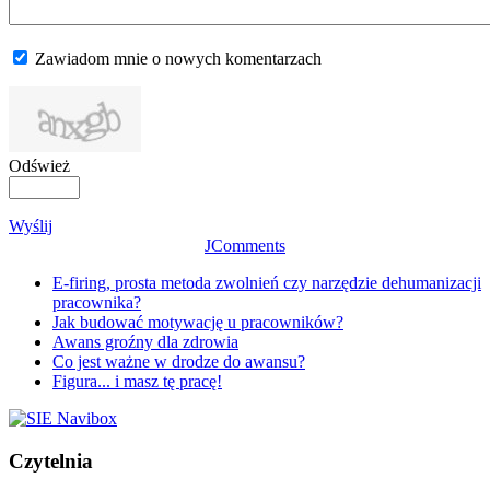
Zawiadom mnie o nowych komentarzach
Odśwież
Wyślij
JComments
E-firing, prosta metoda zwolnień czy narzędzie dehumanizacji
pracownika?
Jak budować motywację u pracowników?
Awans groźny dla zdrowia
Co jest ważne w drodze do awansu?
Figura... i masz tę pracę!
Czytelnia