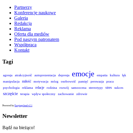
Partnerzy
Konferencje naukowe
Galeria
Redakcja
Reklama
Oferta dla mediów
Pod naszym patronatem
Współpraca
Kontakt
Tagi
emocje
agresja
atrakcyjność
autoprezentacja
depresja
empatia
kultura
lęk
miłość
manipulacja
motywacja
mózg
osobowość
pamięć
perswazja
praca
relacje
stres
psychologia
reklama
rodzina
rozwój
samoocena
stereotypy
sukces
szczęście
terapia
wpływ społeczny
zachowanie
zdrowie
Powered by
Easytagcloud v2.1
Newsletter
Bądź na bieżąco!