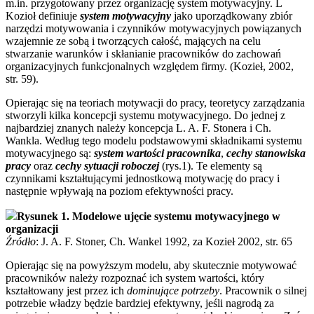
m.in. przygotowany przez organizację system motywacyjny. L
Kozioł definiuje
system motywacyjny
jako uporządkowany zbiór
narzędzi motywowania i czynników motywacyjnych powiązanych
wzajemnie ze sobą i tworzących całość, mających na celu
stwarzanie warunków i skłanianie pracowników do zachowań
organizacyjnych funkcjonalnych względem firmy. (Kozieł, 2002,
str. 59).
Opierając się na teoriach motywacji do pracy, teoretycy zarządzania
stworzyli kilka koncepcji systemu motywacyjnego. Do jednej z
najbardziej znanych należy koncepcja L. A. F. Stonera i Ch.
Wankla. Według tego modelu podstawowymi składnikami systemu
motywacyjnego są:
system wartości pracownika
,
cechy stanowiska
pracy
oraz
cechy sytuacji roboczej
(rys.1). Te elementy są
czynnikami kształtującymi jednostkową motywację do pracy i
następnie wpływają na poziom efektywności pracy.
Rysunek 1. Modelowe ujęcie systemu motywacyjnego w
organizacji
Źródło
: J. A. F. Stoner, Ch. Wankel 1992, za Kozieł 2002, str. 65
Opierając się na powyższym modelu, aby skutecznie motywować
pracowników należy rozpoznać ich system wartości, który
kształtowany jest przez ich
dominujące potrzeby
. Pracownik o silnej
potrzebie władzy będzie bardziej efektywny, jeśli nagrodą za