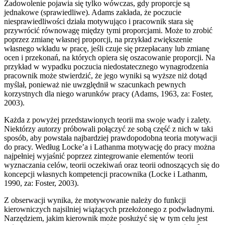
Zadowolenie pojawia się tylko wówczas, gdy proporcje są
jednakowe (sprawiedliwe). Adams zakłada, że poczucie
niesprawiedliwości działa motywująco i pracownik stara się
przywrócić równowagę między tymi proporcjami. Może to zrobić
poprzez zmianę własnej proporcji, na przykład zwiększenie
własnego wkładu w pracę, jeśli czuje się przepłacany lub zmianę
ocen i przekonań, na których opiera się oszacowanie proporcji. Na
przykład w wypadku poczucia niedostatecznego wynagrodzenia
pracownik może stwierdzić, że jego wyniki są wyższe niż dotąd
myślał, ponieważ nie uwzględnił w szacunkach pewnych
korzystnych dla niego warunków pracy (Adams, 1963, za: Foster,
2003).
Każda z powyżej przedstawionych teorii ma swoje wady i zalety.
Niektórzy autorzy próbowali połączyć ze sobą część z nich w taki
sposób, aby powstała najbardziej prawdopodobna teoria motywacji
do pracy. Według Locke’a i Lathanma motywację do pracy można
najpełniej wyjaśnić poprzez zintegrowanie elementów teorii
wyznaczania celów, teorii oczekiwań oraz teorii odnoszących się do
koncepcji własnych kompetencji pracownika (Locke i Lathanm,
1990, za: Foster, 2003).
Z obserwacji wynika, że motywowanie należy do funkcji
kierowniczych najsilniej wiążących przełożonego z podwładnymi.
Narzędziem, jakim kierownik może posłużyć się w tym celu jest