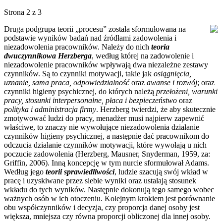
Strona 2 z 3
Druga podgrupa teorii „procesu” została sformułowana na
podstawie wyników badań nad źródłami zadowolenia i
niezadowolenia pracowników. Należy do nich
teoria
dwuczynnikowa Herzberga
, według której na zadowolenie i
niezadowolenie pracowników wpływają dwa niezależne zestawy
czynników. Są to czynniki motywacji, takie jak
osiągnięcia,
uznanie, sama praca, odpowiedzialność
oraz
awanse
i
rozwój
; oraz
czynniki higieny psychicznej, do których należą
przełożeni, warunki
pracy, stosunki interpersonalne, płaca i bezpieczeństwo
oraz
polityka i administracja firmy
. Herzberg twierdzi, że aby skutecznie
zmotywować ludzi do pracy, menadżer musi najpierw zapewnić
właściwe, to znaczy nie wywołujące niezadowolenia działanie
czynników higieny psychicznej, a następnie dać pracownikom do
odczucia działanie czynników motywacji, które wywołają u nich
poczucie zadowolenia (Herzberg, Mausner, Snyderman, 1959, za:
Griffin, 2006). Inną koncepcję w tym nurcie sformułował Adams.
Według jego
teorii sprawiedliwości
, ludzie szacują swój wkład w
pracę i uzyskiwane przez siebie wyniki oraz ustalają stosunek
wkładu do tych wyników. Następnie dokonują tego samego wobec
ważnych osób w ich otoczeniu. Kolejnym krokiem jest porównanie
obu współczynników i decyzja, czy proporcja danej osoby jest
większa, mniejsza czy równa proporcji obliczonej dla innej osoby.