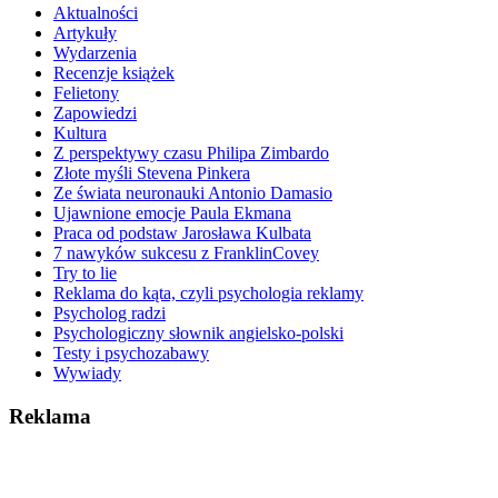
Aktualności
Artykuły
Wydarzenia
Recenzje książek
Felietony
Zapowiedzi
Kultura
Z perspektywy czasu Philipa Zimbardo
Złote myśli Stevena Pinkera
Ze świata neuronauki Antonio Damasio
Ujawnione emocje Paula Ekmana
Praca od podstaw Jarosława Kulbata
7 nawyków sukcesu z FranklinCovey
Try to lie
Reklama do kąta, czyli psychologia reklamy
Psycholog radzi
Psychologiczny słownik angielsko-polski
Testy i psychozabawy
Wywiady
Reklama