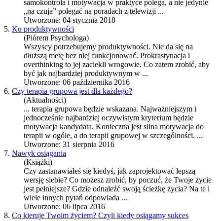
samokontrola i
motywacja
w praktyce polega, a nie jedynie
„na czuja” polegać na poradach z telewizji ...
Utworzone: 04 stycznia 2018
5.
Ku produktywności
(Piórem Psychologa)
Wszyscy potrzebujemy produktywności. Nie da się na
dłuższą metę bez niej funkcjonować. Prokrastynacja i
overthinking to jej zaciekli wrogowie. Co zatem zrobić, aby
być jak najbardziej produktywnym w ...
Utworzone: 06 października 2016
6.
Czy terapia grupowa jest dla każdego?
(Aktualności)
... terapia grupowa będzie wskazana. Najważniejszym i
jednocześnie najbardziej oczywistym kryterium będzie
motywacja
kandydata. Konieczna jest silna
motywacja
do
terapii w ogóle, a do terapii grupowej w szczególności. ...
Utworzone: 31 sierpnia 2016
7.
Nawyk osiągania
(Książki)
Czy zastanawiałeś się kiedyś, jak zaprojektować lepszą
wersję siebie? Co możesz zrobić, by poczuć, że Twoje życie
jest pełniejsze? Gdzie odnaleźć swoją ścieżkę życia? Na te i
wiele innych pytań odpowiada ...
Utworzone: 06 lipca 2016
8.
Co kieruje Twoim życiem? Czyli kiedy osiągamy sukces