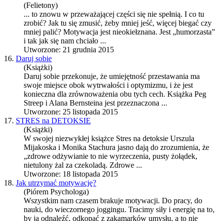
(Felietony)
... to znowu w przeważającej części się nie spełnią. I co tu
zrobić? Jak tu się zmusić, żeby mniej jeść, więcej biegać czy
mniej palić?
Motywacja
jest nieokiełznana. Jest „humorzasta”
i tak jak się nam chciało ...
Utworzone: 21 grudnia 2015
16.
Daruj sobie
(Książki)
Daruj sobie przekonuje, że umiejętność przestawania ma
swoje miejsce obok wytrwałości i optymizmu, i że jest
konieczna dla zrównoważenia obu tych cech. Książka Peg
Streep i Alana Bernsteina jest przeznaczona ...
Utworzone: 25 listopada 2015
17.
STRES na DETOKSIE
(Książki)
W swojej niezwykłej książce Stres na detoksie Urszula
Mijakoska i Monika Stachura jasno dają do zrozumienia, że
„zdrowe odżywianie to nie wyrzeczenia, pusty żołądek,
nietulony żal za czekoladą. Zdrowe ...
Utworzone: 18 listopada 2015
18.
Jak utrzymać motywację?
(Piórem Psychologa)
Wszystkim nam czasem brakuje motywacji. Do pracy, do
nauki, do wieczornego joggingu. Tracimy siły i energię na to,
by ją odnaleźć, odkopać z zakamarków umysłu, a to nie