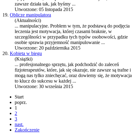
zawsze działa tak, jak byśmy ...
Utworzone: 05 listopada 2015
19.
Oblicze manipulatora
(Aktualności)
... manipulacyjne. Problem w tym, że podstawą do podjęcia
leczenia jest
motywacja
, której czasami braknie, w
szczególności w przypadku tych typów osobowości, gdzie
osobie sprawia przyjemność manipulowanie ...
Utworzone: 20 października 2015
20.
Kobieta w biegu
(Książki)
... profesjonalnego sprzętu, jak podchodzić do zaleceń
fizjoterapeutów, które, jak się okazuje, nie zawsze są trafne i
mogą nas tylko zniechęcać, oraz dowiemy się, że
motywacja
to klucz do sukcesu w każdej ...
Utworzone: 30 września 2015
Start
poprz.
1
2
3
nast.
Zakończenie