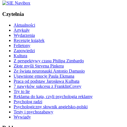
Czytelnia
Aktualności
Artykuły
Wydarzenia
Recenzje książek
Felietony
Zapowiedzi
Kultura
Z perspektywy czasu Philipa Zimbardo
Złote myśli Stevena Pinkera
Ze świata neuronauki Antonio Damasio
Ujawnione emocje Paula Ekmana
Praca od podstaw Jarosława Kulbata
7 nawyków sukcesu z FranklinCovey
Try to lie
Reklama do kąta, czyli psychologia reklamy
Psycholog radzi
Psychologiczny słownik angielsko-polski
Testy i psychozabawy
Wywiady