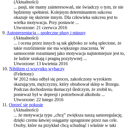
(Aktualności)
... pasji, nie mamy zainteresowań, nie świadczy o tym, że nie
będziemy spełnieni. Kolejnym determinantem sukcesu
okazuje się służenie innym. Dla człowieka sukcesu jest to
wielka
motywacja
. Przy postawie ...
Utworzone: 21 czerwca 2016
9.
Autoprezentacja – społeczne plusy i minusy
(Aktualności)
... i ocena przez innych są tak głęboko ze sobą splecione, że
takie rozróżnienie nie ma większego znaczenia. W
samoocenie rozumianej jako
motywacja
najistotniejsze jest to,
że ludzie szukają i pragną pozytywnej ...
Utworzone: 13 kwietnia 2016
10.
Nihilizm ci wszystko wybaczy
(Felietony)
W 2012 roku odbył się proces, zakończony wyrokiem
skazującym, mężczyzny, który obrabował sklep w Brzegu.
Podczas dochodzenia tłumaczył śledczym, że zrobił to,
ponieważ był w depresji i potrzebował alkoholu ...
Utworzone: 22 lutego 2016
11.
Oprzeć się pokusie
(Aktualności)
... że
motywacja
typu „chcę” zwiększa naszą samoregulację,
dzięki czemu łatwiej osiągamy upragnione przez nas cele.
Osoby, które na przykład chcą schudnąć i właśnie w taki