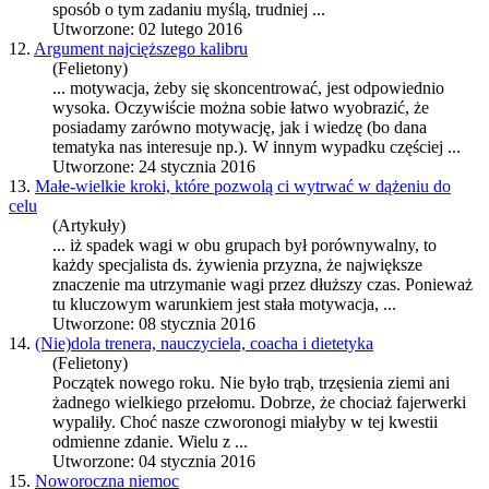
sposób o tym zadaniu myślą, trudniej ...
Utworzone: 02 lutego 2016
12.
Argument najcięższego kalibru
(Felietony)
...
motywacja
, żeby się skoncentrować, jest odpowiednio
wysoka. Oczywiście można sobie łatwo wyobrazić, że
posiadamy zarówno motywację, jak i wiedzę (bo dana
tematyka nas interesuje np.). W innym wypadku częściej ...
Utworzone: 24 stycznia 2016
13.
Małe-wielkie kroki, które pozwolą ci wytrwać w dążeniu do
celu
(Artykuły)
... iż spadek wagi w obu grupach był porównywalny, to
każdy specjalista ds. żywienia przyzna, że największe
znaczenie ma utrzymanie wagi przez dłuższy czas. Ponieważ
tu kluczowym warunkiem jest stała
motywacja
, ...
Utworzone: 08 stycznia 2016
14.
(Nie)dola trenera, nauczyciela, coacha i dietetyka
(Felietony)
Początek nowego roku. Nie było trąb, trzęsienia ziemi ani
żadnego wielkiego przełomu. Dobrze, że chociaż fajerwerki
wypaliły. Choć nasze czworonogi miałyby w tej kwestii
odmienne zdanie. Wielu z ...
Utworzone: 04 stycznia 2016
15.
Noworoczna niemoc