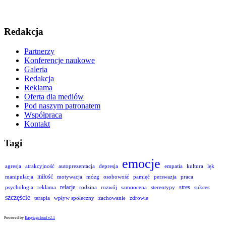
Redakcja
Partnerzy
Konferencje naukowe
Galeria
Redakcja
Reklama
Oferta dla mediów
Pod naszym patronatem
Współpraca
Kontakt
Tagi
emocje
agresja
atrakcyjność
autoprezentacja
depresja
empatia
kultura
lęk
miłość
manipulacja
motywacja
mózg
osobowość
pamięć
perswazja
praca
relacje
stres
psychologia
reklama
rodzina
rozwój
samoocena
stereotypy
sukces
szczęście
terapia
wpływ społeczny
zachowanie
zdrowie
Powered by
Easytagcloud v2.1