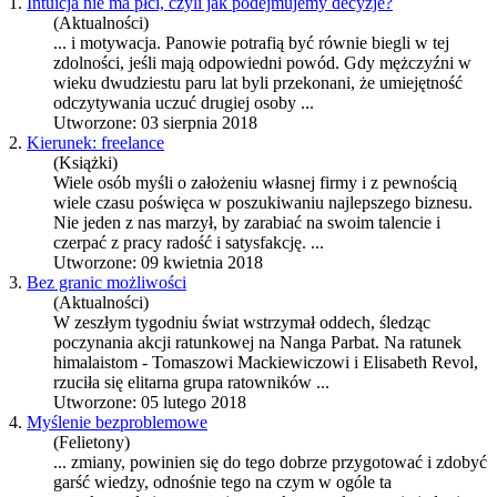
1.
Intuicja nie ma płci, czyli jak podejmujemy decyzje?
(Aktualności)
... i
motywacja
. Panowie potrafią być równie biegli w tej
zdolności, jeśli mają odpowiedni powód. Gdy mężczyźni w
wieku dwudziestu paru lat byli przekonani, że umiejętność
odczytywania uczuć drugiej osoby ...
Utworzone: 03 sierpnia 2018
2.
Kierunek: freelance
(Książki)
Wiele osób myśli o założeniu własnej firmy i z pewnością
wiele czasu poświęca w poszukiwaniu najlepszego biznesu.
Nie jeden z nas marzył, by zarabiać na swoim talencie i
czerpać z pracy radość i satysfakcję. ...
Utworzone: 09 kwietnia 2018
3.
Bez granic możliwości
(Aktualności)
W zeszłym tygodniu świat wstrzymał oddech, śledząc
poczynania akcji ratunkowej na Nanga Parbat. Na ratunek
himalaistom - Tomaszowi Mackiewiczowi i Elisabeth Revol,
rzuciła się elitarna grupa ratowników ...
Utworzone: 05 lutego 2018
4.
Myślenie bezproblemowe
(Felietony)
... zmiany, powinien się do tego dobrze przygotować i zdobyć
garść wiedzy, odnośnie tego na czym w ogóle ta