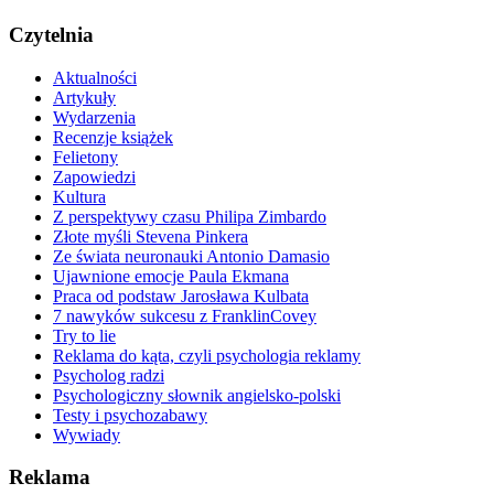
Czytelnia
Aktualności
Artykuły
Wydarzenia
Recenzje książek
Felietony
Zapowiedzi
Kultura
Z perspektywy czasu Philipa Zimbardo
Złote myśli Stevena Pinkera
Ze świata neuronauki Antonio Damasio
Ujawnione emocje Paula Ekmana
Praca od podstaw Jarosława Kulbata
7 nawyków sukcesu z FranklinCovey
Try to lie
Reklama do kąta, czyli psychologia reklamy
Psycholog radzi
Psychologiczny słownik angielsko-polski
Testy i psychozabawy
Wywiady
Reklama