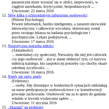
paranoiczna może wyrażać się w złości, niepewności, w
ciągłym narzekaniu, krytycyzmie, bezpodstawnych ...
Utworzone: 22 marca 2016
12.
Słów kilka o schizoidalnym zaburzeniu osobowości
(Piórem Psychologa)
Pewien informatyk, bardzo inteligentny, a zarazem niezwykle
introwertyczny i całkowicie wycofany, skierowany został
przez swojego lekarza na badania psychologiczne i
psychiatryczne. Lekarz podejrzewał, ...
Utworzone: 17 marca 2016
13.
Neurotyczna potrzeba miłości
(Aktualności)
... materialnej czy społecznej. Nieważny dla niej jest człowiek
czy jego
osobowość
– jest w stanie obdarzyć tym, co nazywa
miłością każdego, kto zaspokoi jej potrzeby czy choćby okaże
odrobinę życzliwości. ...
Utworzone: 16 marca 2016
14.
Nigdy nie mów nigdy
(Felietony)
... osoby. Siły drzemiące w konkretnych sytuacjach oddziałują
na nasze predyspozycje osobowościowe i w konsekwencji
powstaje zachowanie.
Osobowość
ma za to sporo do gadania
właśnie w kwestii wydawania sądów ...
Utworzone: 11 stycznia 2016
15.
„Skazani” na problemy