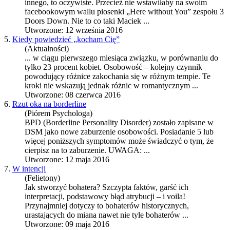
innego, to oczywiste. Przecież nie wstawiłaby na swoim
facebookowym wallu piosenki „Here without You” zespołu 3
Doors Down. Nie to co taki Maciek ...
Utworzone: 12 września 2016
5.
Kiedy powiedzieć „kocham Cię”
(Aktualności)
... w ciągu pierwszego miesiąca związku, w porównaniu do
tylko 23 procent kobiet.
Osobowość
– kolejny czynnik
powodujący różnice zakochania się w różnym tempie. Te
kroki nie wskazują jednak różnic w romantycznym ...
Utworzone: 08 czerwca 2016
6.
Rzut oka na borderline
(Piórem Psychologa)
BPD (Borderline Personality Disorder) zostało zapisane w
DSM jako nowe zaburzenie osobowości. Posiadanie 5 lub
więcej poniższych symptomów może świadczyć o tym, że
cierpisz na to zaburzenie. UWAGA: ...
Utworzone: 12 maja 2016
7.
W intencji
(Felietony)
Jak stworzyć bohatera? Szczypta faktów, garść ich
interpretacji, podstawowy błąd atrybucji – i voila!
Przynajmniej dotyczy to bohaterów historycznych,
urastających do miana nawet nie tyle bohaterów ...
Utworzone: 09 maja 2016