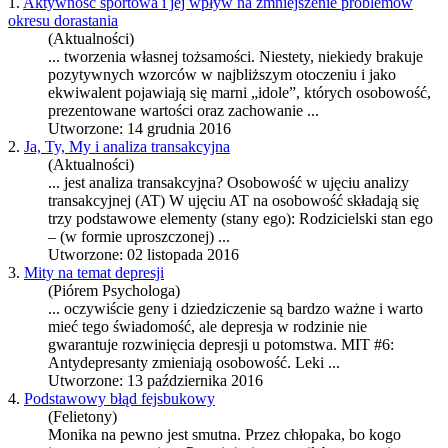
1.
Aktywność sportowa i jej wpływ na zmniejszenie problemów
okresu dorastania
(Aktualności)
... tworzenia własnej tożsamości. Niestety, niekiedy brakuje
pozytywnych wzorców w najbliższym otoczeniu i jako
ekwiwalent pojawiają się marni „idole”, których
osobowość
,
prezentowane wartości oraz zachowanie ...
Utworzone: 14 grudnia 2016
2.
Ja, Ty, My i analiza transakcyjna
(Aktualności)
... jest analiza transakcyjna?
Osobowość
w ujęciu analizy
transakcyjnej (AT) W ujęciu AT na
osobowość
składają się
trzy podstawowe elementy (stany ego): Rodzicielski stan ego
– (w formie uproszczonej) ...
Utworzone: 02 listopada 2016
3.
Mity na temat depresji
(Piórem Psychologa)
... oczywiście geny i dziedziczenie są bardzo ważne i warto
mieć tego świadomość, ale depresja w rodzinie nie
gwarantuje rozwinięcia depresji u potomstwa. MIT #6:
Antydepresanty zmieniają
osobowość
. Leki ...
Utworzone: 13 października 2016
4.
Podstawowy błąd fejsbukowy
(Felietony)
Monika na pewno jest smutna. Przez chłopaka, bo kogo