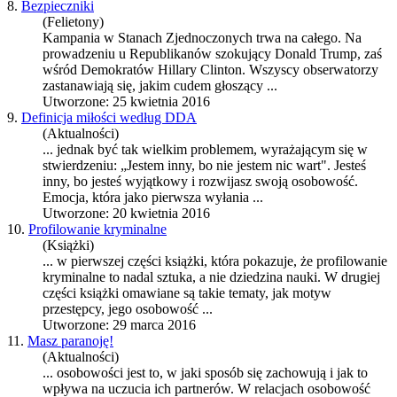
8.
Bezpieczniki
(Felietony)
Kampania w Stanach Zjednoczonych trwa na całego. Na
prowadzeniu u Republikanów szokujący Donald Trump, zaś
wśród Demokratów Hillary Clinton. Wszyscy obserwatorzy
zastanawiają się, jakim cudem głoszący ...
Utworzone: 25 kwietnia 2016
9.
Definicja miłości według DDA
(Aktualności)
... jednak być tak wielkim problemem, wyrażającym się w
stwierdzeniu: „Jestem inny, bo nie jestem nic wart". Jesteś
inny, bo jesteś wyjątkowy i rozwijasz swoją
osobowość
.
Emocja, która jako pierwsza wyłania ...
Utworzone: 20 kwietnia 2016
10.
Profilowanie kryminalne
(Książki)
... w pierwszej części książki, która pokazuje, że profilowanie
kryminalne to nadal sztuka, a nie dziedzina nauki. W drugiej
części książki omawiane są takie tematy, jak motyw
przestępcy, jego
osobowość
...
Utworzone: 29 marca 2016
11.
Masz paranoję!
(Aktualności)
... osobowości jest to, w jaki sposób się zachowują i jak to
wpływa na uczucia ich partnerów. W relacjach
osobowość