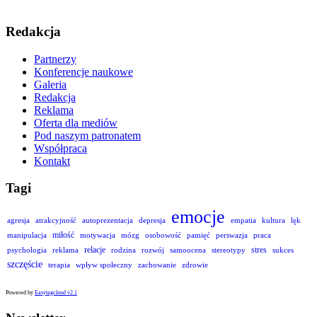
Redakcja
Partnerzy
Konferencje naukowe
Galeria
Redakcja
Reklama
Oferta dla mediów
Pod naszym patronatem
Współpraca
Kontakt
Tagi
emocje
agresja
atrakcyjność
autoprezentacja
depresja
empatia
kultura
lęk
miłość
manipulacja
motywacja
mózg
osobowość
pamięć
perswazja
praca
relacje
stres
psychologia
reklama
rodzina
rozwój
samoocena
stereotypy
sukces
szczęście
terapia
wpływ społeczny
zachowanie
zdrowie
Powered by
Easytagcloud v2.1