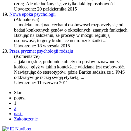
czołg. Ale nie łudźmy się, że tylko taki typ osobowości ...
Utworzone: 20 października 2015
19.
Nowa epoka psychologii
(Aktualności)
... molekularnej nad cechami osobowości rozpoczęły się od
badań konkretnych genów o określonych, znanych funkcjach.
Bazując na założeniu, że procesy w mózgu regulują
osobowość
, to geny kodujące neuroprzekaźniki ...
Utworzone: 18 września 2015
20.
Przez pryzmat psychologii rodzaju
(Komentarze)
... jako męskie, podobnie kobiety do postaw uznawane za
kobiece, gdyż w takim kontekście widziana jest
osobowość
.
Nawiązując do stereotypów, gdzie Bartku sadzisz że :,,PMS
oddziaływuje raczej swoją etykietą, ...
Utworzone: 11 czerwca 2011
Start
poprz.
1
2
nast.
Zakończenie