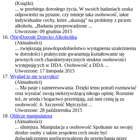
(Książki)
... w przebiegu dorosłego życia. W swoich badaniach szuka
odpowiedzi na pytanie, czy istnieje taka
osobowość
, takie
indywidualne cechy, które „skazują” na problemy z piciem
alkoholu. „Badania przeprowadzone ...
Utworzone: 09 grudnia 2015
16.
(Nie)Dorosłe Dziecko Alkoholika
(Aktualności)
... zwiększają prawdopodobieństwo wystąpienia uzależnienia
w dorosłości i praktycznie gwarantują kształtowanie się
pewnych cech charakterystycznych struktur osobowości
występujących w DDA.
Osobowość
a DDA ...
Utworzone: 17 listopada 2015
17.
Wygląd to nie wszystko!
(Aktualności)
... Ma pasje i zainteresowania. Dzięki temu potrafi rozmawiać
oraz wyrażać swoją niekrzywdzącą nikogo opinię. Rozumie
też, że uroda i bogactwo przemijają, zaś inni cenią ją za
osobowość
. 6. Szczerość Mężczyźni ...
Utworzone: 28 października 2015
18.
Oblicze manipulatora
(Aktualności)
... silniejsza. Manipulacja a
osobowość
Spotkanie na swojej
drodze osoby z takim zespołem cech może być
doświadczeniem porównywalnym do przejechania przez