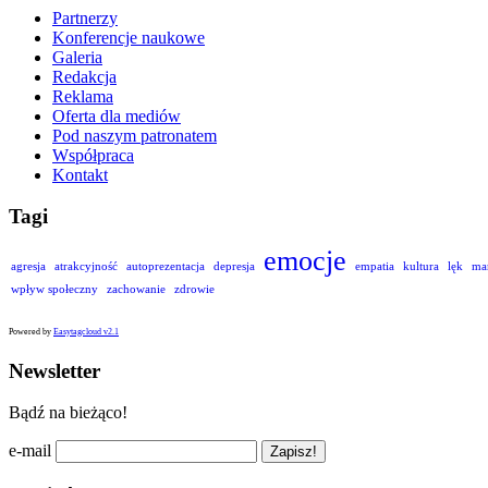
Partnerzy
Konferencje naukowe
Galeria
Redakcja
Reklama
Oferta dla mediów
Pod naszym patronatem
Współpraca
Kontakt
Tagi
emocje
agresja
atrakcyjność
autoprezentacja
depresja
empatia
kultura
lęk
ma
wpływ społeczny
zachowanie
zdrowie
Powered by
Easytagcloud v2.1
Newsletter
Bądź na bieżąco!
e-mail