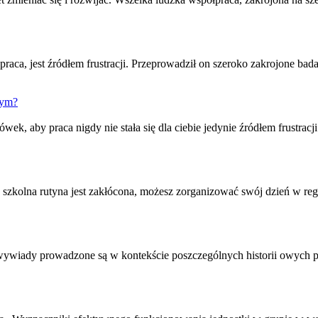
praca
, jest źródłem frustracji. Przeprowadził on szeroko zakrojone ba
wym?
azówek, aby
praca
nigdy nie stała się dla ciebie jedynie źródłem frustra
 szkolna rutyna jest zakłócona, możesz zorganizować swój dzień w regu
 wywiady prowadzone są w kontekście poszczególnych historii owych p