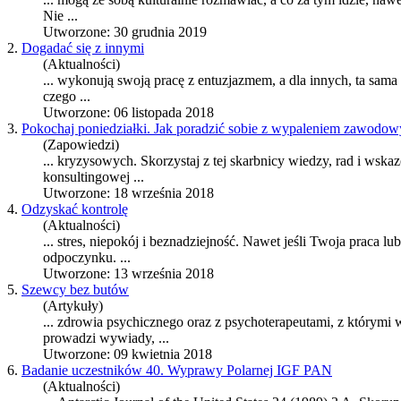
Nie ...
Utworzone: 30 grudnia 2019
2.
Dogadać się z innymi
(Aktualności)
... wykonują swoją pracę z entuzjazmem, a dla innych, ta sama
czego ...
Utworzone: 06 listopada 2018
3.
Pokochaj poniedziałki. Jak poradzić sobie z wypaleniem zawodo
(Zapowiedzi)
... kryzysowych. Skorzystaj z tej skarbnicy wiedzy, rad i wsk
konsultingowej ...
Utworzone: 18 września 2018
4.
Odzyskać kontrolę
(Aktualności)
... stres, niepokój i beznadziejność. Nawet jeśli Twoja
praca
lub
odpoczynku. ...
Utworzone: 13 września 2018
5.
Szewcy bez butów
(Artykuły)
... zdrowia psychicznego oraz z psychoterapeutami, z którymi
prowadzi wywiady, ...
Utworzone: 09 kwietnia 2018
6.
Badanie uczestników 40. Wyprawy Polarnej IGF PAN
(Aktualności)