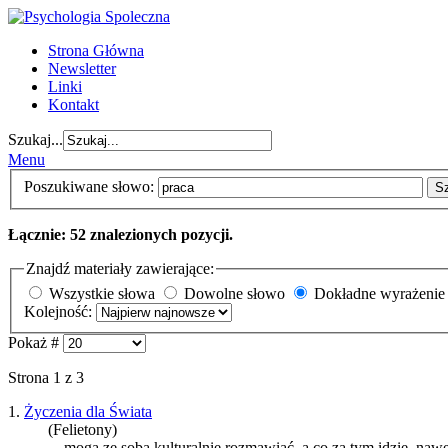
Strona Główna
Newsletter
Linki
Kontakt
Szukaj...
Menu
Poszukiwane słowo:
S
Łącznie: 52 znalezionych pozycji.
Znajdź materiały zawierające:
Wszystkie słowa
Dowolne słowo
Dokładne wyrażenie
Kolejność:
Pokaż #
Strona 1 z 3
1.
Życzenia dla Świata
(Felietony)
... mogą ze sobą kulturalnie rozmawiać, a co za tym idzie, naw