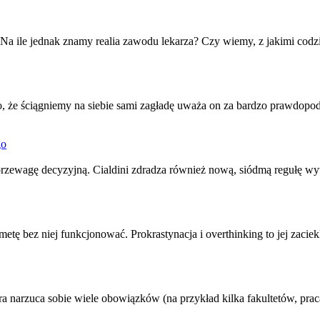
ga. Na ile jednak znamy realia zawodu lekarza? Czy wiemy, z jakimi co
yko, że ściągniemy na siebie sami zagładę uważa on za bardzo prawdopo
go
 przewagę decyzyjną. Cialdini zdradza również nową, siódmą regułę w
tę bez niej funkcjonować. Prokrastynacja i overthinking to jej zaciek
óra narzuca sobie wiele obowiązków (na przykład kilka fakultetów,
prac