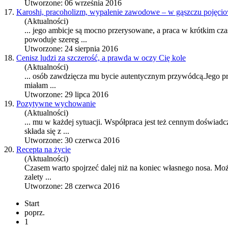
Utworzone: 06 września 2016
17.
Karoshi, pracoholizm, wypalenie zawodowe – w gąszczu pojęc
(Aktualności)
... jego ambicje są mocno przerysowane, a
praca
w krótkim czas
powoduje szereg ...
Utworzone: 24 sierpnia 2016
18.
Cenisz ludzi za szczerość, a prawda w oczy Cię kole
(Aktualności)
... osób zawdzięcza mu bycie autentycznym przywódcą.Jego
p
miałam ...
Utworzone: 29 lipca 2016
19.
Pozytywne wychowanie
(Aktualności)
... mu w każdej sytuacji. Współ
praca
jest też cennym doświadcz
składa się z ...
Utworzone: 30 czerwca 2016
20.
Recepta na życie
(Aktualności)
Czasem warto spojrzeć dalej niż na koniec własnego nosa. Może
zalety ...
Utworzone: 28 czerwca 2016
Start
poprz.
1