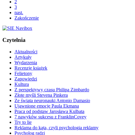
2
3
nast.
Zakończenie
Czytelnia
Aktualności
Artykuły
Wydarzenia
Recenzje książek
Felietony
Zapowiedzi
Kultura
Z perspektywy czasu Philipa Zimbardo
Złote myśli Stevena Pinkera
Ze świata neuronauki Antonio Damasio
Ujawnione emocje Paula Ekmana
Praca od podstaw Jarosława Kulbata
7 nawyków sukcesu z FranklinCovey
Try to lie
Reklama do kąta, czyli psychologia reklamy
Psycholog radzi