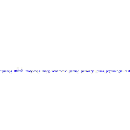
miłość
nipulacja
motywacja
mózg
osobowość
pamięć
perswazja
praca
psychologia
rek