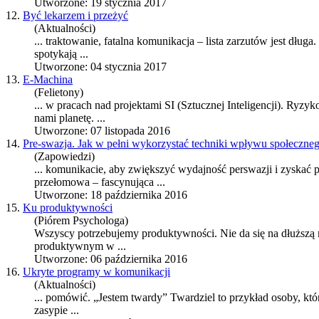
Utworzone: 19 stycznia 2017
12.
Być lekarzem i przeżyć
(Aktualności)
... traktowanie, fatalna komunikacja – lista zarzutów jest dłu
spotykają ...
Utworzone: 04 stycznia 2017
13.
E-Machina
(Felietony)
... w
praca
ch nad projektami SI (Sztucznej Inteligencji). Ryz
nami planetę. ...
Utworzone: 07 listopada 2016
14.
Pre-swazja. Jak w pełni wykorzystać techniki wpływu społeczne
(Zapowiedzi)
... komunikacie, aby zwiększyć wydajność perswazji i zyskać
przełomowa – fascynująca ...
Utworzone: 18 października 2016
15.
Ku produktywności
(Piórem Psychologa)
Wszyscy potrzebujemy produktywności. Nie da się na dłuższą me
produktywnym w ...
Utworzone: 06 października 2016
16.
Ukryte programy w komunikacji
(Aktualności)
... pomówić. „Jestem twardy” Twardziel to przykład osoby, kt
zasypie ...