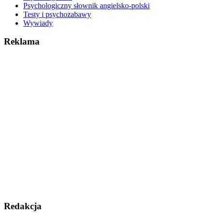
Psychologiczny słownik angielsko-polski
Testy i psychozabawy
Wywiady
Reklama
Redakcja