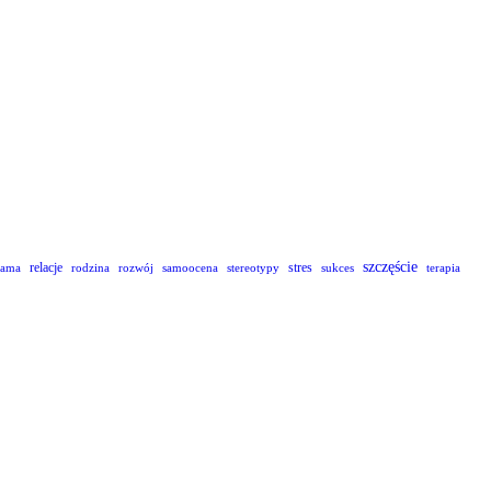
szczęście
relacje
stres
lama
rodzina
rozwój
samoocena
stereotypy
sukces
terapia