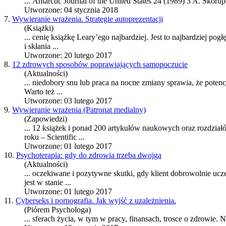
... Antarctic Journal of the United States 24 (1989) 3 A. Sk
Utworzone: 04 stycznia 2018
7.
Wywieranie wrażenia. Strategie autoprezentacji
(Książki)
... cenię książkę Leary’ego najbardziej. Jest to najbardziej pog
i skłania ...
Utworzone: 20 lutego 2017
8.
12 zdrowych sposobów poprawiających samopoczucie
(Aktualności)
... niedobory snu lub
praca
na nocne zmiany sprawia, że potenc
Warto też ...
Utworzone: 03 lutego 2017
9.
Wywieranie wrażenia (Patronat medialny)
(Zapowiedzi)
... 12 książek i ponad 200 artykułów naukowych oraz rozdzia
roku – Scientific ...
Utworzone: 01 lutego 2017
10.
Psychoterapia: gdy do zdrowia trzeba dwojga
(Aktualności)
... oczekiwane i pozytywne skutki, gdy klient dobrowolnie uc
jest w stanie ...
Utworzone: 01 lutego 2017
11.
Cyberseks i pornografia. Jak wyjść z uzależnienia.
(Piórem Psychologa)
... sferach życia, w tym w pracy, finansach, trosce o zdrowie.