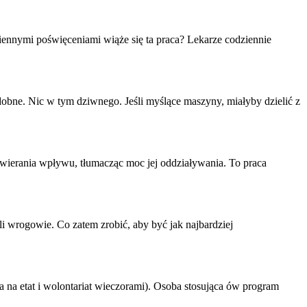
dziennymi poświęceniami wiąże się ta
praca
? Lekarze codziennie
dobne. Nic w tym dziwnego. Jeśli myślące maszyny, miałyby dzielić z
ywierania wpływu, tłumacząc moc jej oddziaływania. To
praca
li wrogowie. Co zatem zrobić, aby być jak najbardziej
a
na etat i wolontariat wieczorami). Osoba stosująca ów program