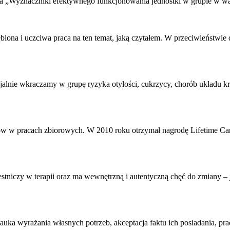
orupa „Wyznaczniki efektywnego funkcjonowania jednostki w grupie w 
łębiona i uczciwa
praca
na ten temat, jaką czytałem. W przeciwieństwie
jalnie wkraczamy w grupę ryzyka otyłości, cukrzycy, chorób układu kr
łów w
praca
ch zbiorowych. W 2010 roku otrzymał nagrodę Lifetime Caree
zestniczy w terapii oraz ma wewnętrzną i autentyczną chęć do zmiany –
 Nauka wyrażania własnych potrzeb, akceptacja faktu ich posiadania,
pra