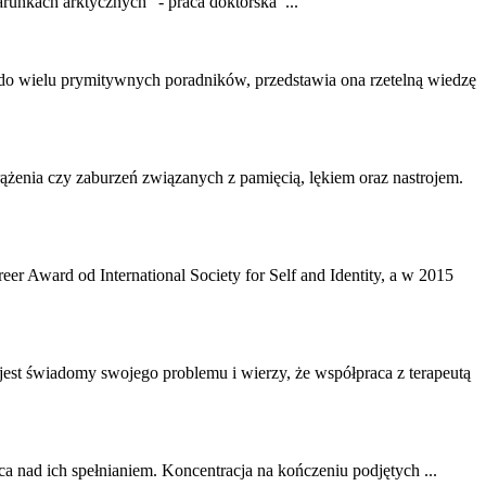
warunkach arktycznych” -
praca
doktorska ...
 do wielu prymitywnych poradników, przedstawia ona rzetelną wiedzę
ążenia czy zaburzeń związanych z pamięcią, lękiem oraz nastrojem.
r Award od International Society for Self and Identity, a w 2015
 jest świadomy swojego problemu i wierzy, że współ
praca
z terapeutą
ca
nad ich spełnianiem. Koncentracja na kończeniu podjętych ...