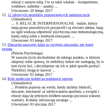
relacje
z samym sobą. I to za takie właśnie – kompetentne,
wnikliwe, subtelne – analizy ...
Utworzone: 20 lutego 2017
12.
12 zdrowych sposobów poprawiających samopoczucie
(Aktualności)
... 9.
RELACJE
INTERPERSONALNE - ludzie, którzy
mają grono prawdziwych przyjaciół i są również takimi, mają
na ogół większą odporność psychiczną oraz immunologiczną,
lepiej radzą sobie z trudnymi emocjami, ...
Utworzone: 03 lutego 2017
13.
Dlaczego usuwając ludzi ze swojego otoczenia, nie jesteś
egoistą
(Piórem Psychologa)
W naszym życiu dochodzimy do takiego punktu, w którym
zdajemy sobie sprawę, że niektórzy ludzie nie zasługują, by w
tym życiu być, i decydujemy się ich w jakiś sposób pozbyć.
Niektórzy mogą to nazwać ...
Utworzone: 02 lutego 2017
14.
Role społeczne kobiet na podstawie raportu
(Aktualności)
... Problem pojawia się wtedy, kiedy mylimy bliskość,
dawanie, intymność ze zdobywaniem aprobaty, a związki i
relacje
stają się jedynym źródłem naszego poczucia własnej
wartości. Kobiety odczuwają swojego ...
Utworzone: 03 stycznia 2017