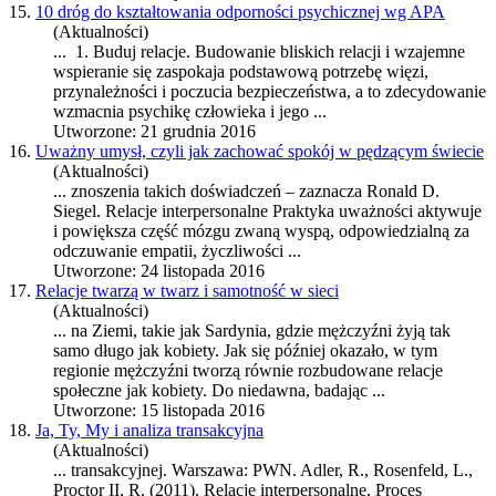
15.
10 dróg do kształtowania odporności psychicznej wg APA
(Aktualności)
... 1. Buduj
relacje
. Budowanie bliskich relacji i wzajemne
wspieranie się zaspokaja podstawową potrzebę więzi,
przynależności i poczucia bezpieczeństwa, a to zdecydowanie
wzmacnia psychikę człowieka i jego ...
Utworzone: 21 grudnia 2016
16.
Uważny umysł, czyli jak zachować spokój w pędzącym świecie
(Aktualności)
... znoszenia takich doświadczeń – zaznacza Ronald D.
Siegel.
Relacje
interpersonalne Praktyka uważności aktywuje
i powiększa część mózgu zwaną wyspą, odpowiedzialną za
odczuwanie empatii, życzliwości ...
Utworzone: 24 listopada 2016
17.
Relacje twarzą w twarz i samotność w sieci
(Aktualności)
... na Ziemi, takie jak Sardynia, gdzie mężczyźni żyją tak
samo długo jak kobiety. Jak się później okazało, w tym
regionie mężczyźni tworzą równie rozbudowane
relacje
społeczne jak kobiety. Do niedawna, badając ...
Utworzone: 15 listopada 2016
18.
Ja, Ty, My i analiza transakcyjna
(Aktualności)
... transakcyjnej. Warszawa: PWN. Adler, R., Rosenfeld, L.,
Proctor II, R. (2011).
Relacje
interpersonalne. Proces