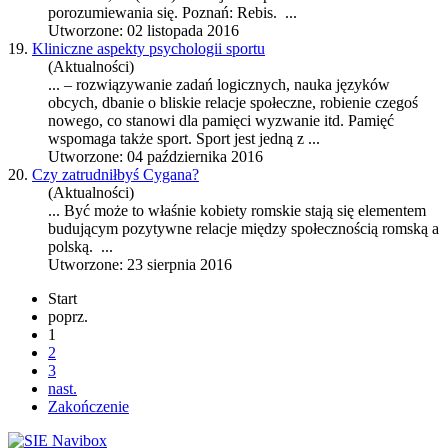
porozumiewania się. Poznań: Rebis. ...
Utworzone: 02 listopada 2016
19.
Kliniczne aspekty psychologii sportu
(Aktualności)
... – rozwiązywanie zadań logicznych, nauka języków
obcych, dbanie o bliskie
relacje
społeczne, robienie czegoś
nowego, co stanowi dla pamięci wyzwanie itd. Pamięć
wspomaga także sport. Sport jest jedną z ...
Utworzone: 04 października 2016
20.
Czy zatrudniłbyś Cygana?
(Aktualności)
... Być może to właśnie kobiety romskie stają się elementem
budującym pozytywne
relacje
między społecznością romską a
polską. ...
Utworzone: 23 sierpnia 2016
Start
poprz.
1
2
3
nast.
Zakończenie