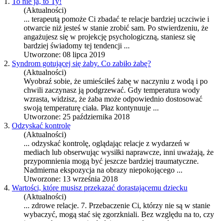
1.
To nie ja, to Ty!
(Aktualności)
... terapeutą pomoże Ci zbadać te
relacje
bardziej uczciwie i
otwarcie niż jesteś w stanie zrobić sam. Po stwierdzeniu, że
angażujesz się w projekcję psychologiczną, staniesz się
bardziej świadomy tej tendencji ...
Utworzone: 08 lipca 2019
2.
Syndrom gotującej się żaby. Co zabiło żabę?
(Aktualności)
Wyobraź sobie, że umieściłeś żabę w naczyniu z wodą i po
chwili zaczynasz ją podgrzewać. Gdy temperatura wody
wzrasta, widzisz, że żaba może odpowiednio dostosować
swoją temperaturę ciała. Płaz kontynuuje ...
Utworzone: 25 października 2018
3.
Odzyskać kontrolę
(Aktualności)
... odzyskać kontrolę, oglądając
relacje
z wydarzeń w
mediach lub obserwując wysiłki naprawcze, inni uważają, że
przypomnienia mogą być jeszcze bardziej traumatyczne.
Nadmierna ekspozycja na obrazy niepokojącego ...
Utworzone: 13 września 2018
4.
Wartości, które musisz przekazać dorastającemu dziecku
(Aktualności)
... zdrowe
relacje
. 7. Przebaczenie Ci, którzy nie są w stanie
wybaczyć, mogą stać się zgorzkniali. Bez względu na to, czy