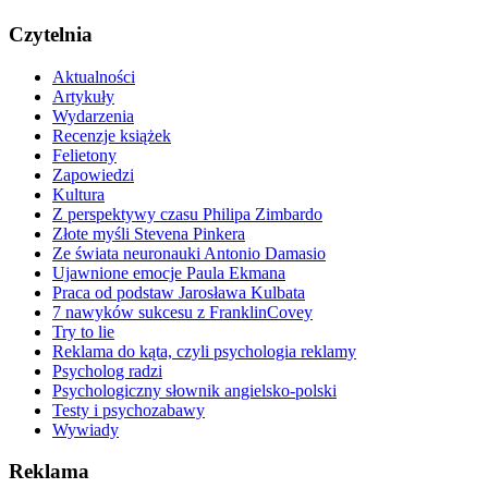
Czytelnia
Aktualności
Artykuły
Wydarzenia
Recenzje książek
Felietony
Zapowiedzi
Kultura
Z perspektywy czasu Philipa Zimbardo
Złote myśli Stevena Pinkera
Ze świata neuronauki Antonio Damasio
Ujawnione emocje Paula Ekmana
Praca od podstaw Jarosława Kulbata
7 nawyków sukcesu z FranklinCovey
Try to lie
Reklama do kąta, czyli psychologia reklamy
Psycholog radzi
Psychologiczny słownik angielsko-polski
Testy i psychozabawy
Wywiady
Reklama