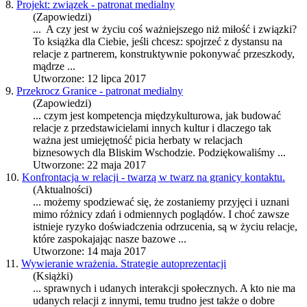
8.
Projekt: związek - patronat medialny
(Zapowiedzi)
... A czy jest w życiu coś ważniejszego niż miłość i związki?
To książka dla Ciebie, jeśli chcesz: spojrzeć z dystansu na
relacje
z partnerem, konstruktywnie pokonywać przeszkody,
mądrze ...
Utworzone: 12 lipca 2017
9.
Przekrocz Granice - patronat medialny
(Zapowiedzi)
... czym jest kompetencja międzykulturowa, jak budować
relacje
z przedstawicielami innych kultur i dlaczego tak
ważna jest umiejętność picia herbaty w relacjach
biznesowych dla Bliskim Wschodzie. Podziękowaliśmy ...
Utworzone: 22 maja 2017
10.
Konfrontacja w relacji - twarzą w twarz na granicy kontaktu.
(Aktualności)
... możemy spodziewać się, że zostaniemy przyjęci i uznani
mimo różnicy zdań i odmiennych poglądów. I choć zawsze
istnieje ryzyko doświadczenia odrzucenia, są w życiu
relacje
,
które zaspokajając nasze bazowe ...
Utworzone: 14 maja 2017
11.
Wywieranie wrażenia. Strategie autoprezentacji
(Książki)
... sprawnych i udanych interakcji społecznych. A kto nie ma
udanych relacji z innymi, temu trudno jest także o dobre