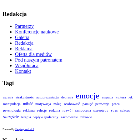
Redakcja
Partnerzy
Konferencje naukowe
Galeria
Redakcja
Reklama
Oferta dla mediów
Pod naszym patronatem
Współpraca
Kontakt
Tagi
emocje
agresja
atrakcyjność
autoprezentacja
depresja
empatia
kultura
lęk
miłość
manipulacja
motywacja
mózg
osobowość
pamięć
perswazja
praca
relacje
stres
psychologia
reklama
rodzina
rozwój
samoocena
stereotypy
sukces
szczęście
terapia
wpływ społeczny
zachowanie
zdrowie
Powered by
Easytagcloud v2.1