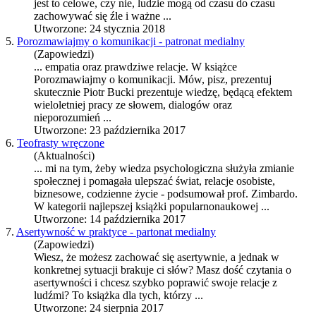
jest to celowe, czy nie, ludzie mogą od czasu do czasu
zachowywać się źle i ważne ...
Utworzone: 24 stycznia 2018
5.
Porozmawiajmy o komunikacji - patronat medialny
(Zapowiedzi)
... empatia oraz prawdziwe
relacje
. W książce
Porozmawiajmy o komunikacji. Mów, pisz, prezentuj
skutecznie Piotr Bucki prezentuje wiedzę, będącą efektem
wieloletniej pracy ze słowem, dialogów oraz
nieporozumień ...
Utworzone: 23 października 2017
6.
Teofrasty wręczone
(Aktualności)
... mi na tym, żeby wiedza psychologiczna służyła zmianie
społecznej i pomagała ulepszać świat,
relacje
osobiste,
biznesowe, codzienne życie - podsumował prof. Zimbardo.
W kategorii najlepszej książki popularnonaukowej ...
Utworzone: 14 października 2017
7.
Asertywność w praktyce - partonat medialny
(Zapowiedzi)
Wiesz, że możesz zachować się asertywnie, a jednak w
konkretnej sytuacji brakuje ci słów? Masz dość czytania o
asertywności i chcesz szybko poprawić swoje
relacje
z
ludźmi? To książka dla tych, którzy ...
Utworzone: 24 sierpnia 2017