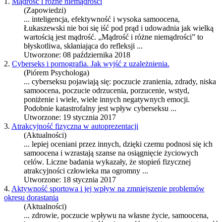
1.
Mądrość i różne niemądrości
(Zapowiedzi)
... inteligencja, efektywność i wysoka
samoocena
,
Łukaszewski nie boi się iść pod prąd i udowadnia jak wielką
wartością jest mądrość. „Mądrość i różne niemądrości” to
błyskotliwa, skłaniająca do refleksji ...
Utworzone: 08 października 2018
2.
Cyberseks i pornografia. Jak wyjść z uzależnienia.
(Piórem Psychologa)
... cyberseksu pojawiają się: poczucie zranienia, zdrady, niska
samoocena
, poczucie odrzucenia, porzucenie, wstyd,
poniżenie i wiele, wiele innych negatywnych emocji.
Podobnie katastrofalny jest wpływ cyberseksu ...
Utworzone: 19 stycznia 2017
3.
Atrakcyjność fizyczna w autoprezentacji
(Aktualności)
... lepiej oceniani przez innych, dzięki czemu podnosi się ich
samoocena
i wzrastają szanse na osiągnięcie życiowych
celów. Liczne badania wykazały, że stopień fizycznej
atrakcyjności człowieka ma ogromny ...
Utworzone: 18 stycznia 2017
4.
Aktywność sportowa i jej wpływ na zmniejszenie problemów
okresu dorastania
(Aktualności)
... zdrowie, poczucie wpływu na własne życie,
samoocena
,