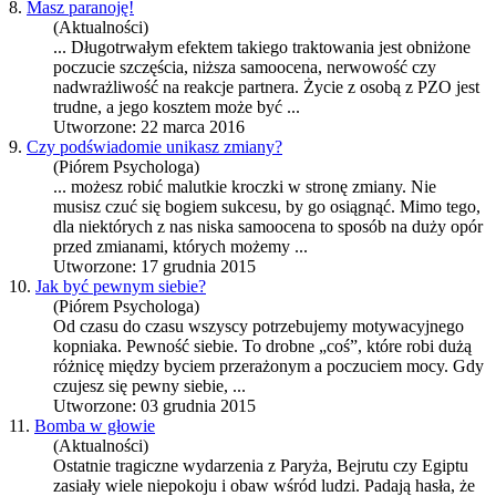
8.
Masz paranoję!
(Aktualności)
... Długotrwałym efektem takiego traktowania jest obniżone
poczucie szczęścia, niższa
samoocena
, nerwowość czy
nadwrażliwość na reakcje partnera. Życie z osobą z PZO jest
trudne, a jego kosztem może być ...
Utworzone: 22 marca 2016
9.
Czy podświadomie unikasz zmiany?
(Piórem Psychologa)
... możesz robić malutkie kroczki w stronę zmiany. Nie
musisz czuć się bogiem sukcesu, by go osiągnąć. Mimo tego,
dla niektórych z nas niska
samoocena
to sposób na duży opór
przed zmianami, których możemy ...
Utworzone: 17 grudnia 2015
10.
Jak być pewnym siebie?
(Piórem Psychologa)
Od czasu do czasu wszyscy potrzebujemy motywacyjnego
kopniaka. Pewność siebie. To drobne „coś”, które robi dużą
różnicę między byciem przerażonym a poczuciem mocy. Gdy
czujesz się pewny siebie, ...
Utworzone: 03 grudnia 2015
11.
Bomba w głowie
(Aktualności)
Ostatnie tragiczne wydarzenia z Paryża, Bejrutu czy Egiptu
zasiały wiele niepokoju i obaw wśród ludzi. Padają hasła, że