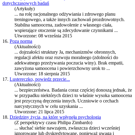
dotychczasowych badań
(Artykuły)
... na rolę racjonalnego odżywiania i zdrowego planu
treningowego, a także innych zachowań prozdrowotnych.
Stabilna
samoocena
, zadowolenie z własnego ciała,
wspierające otoczenie są zdecydowanie czynnikami ...
Utworzone: 08 września 2015
16.
Poza normą
(Aktualności)
... dojrzałości struktury Ja, mechanizmów obronnych,
regulacji afektu oraz rozwoju moralnego (zdolności do
adekwatnego przeżywania poczucia winy). Brak empatii,
zawyżona
samoocena
i powierzchowny urok to ...
Utworzone: 18 sierpnia 2015
17.
Lustereczko, powiedz przecie...
(Aktualności)
... bezpieczeństwa. Badania coraz częściej donoszą jednak, że
w przypadku niektórych dzieci to właśnie wysoka
samoocena
jest przyczyną dręczenia innych. Uczniowie o cechach
narcystycznych w celu uzyskania ...
Utworzone: 21 lipca 2015
18.
Dziedziny życia, na które wpłynęła psychologia
(Z perspektywy czasu Philipa Zimbardo)
... słuchać siebie nawzajem, zwłaszcza dzieci wcześniej
ignorowane lub dyskredytowane, ponieważ uwaga i