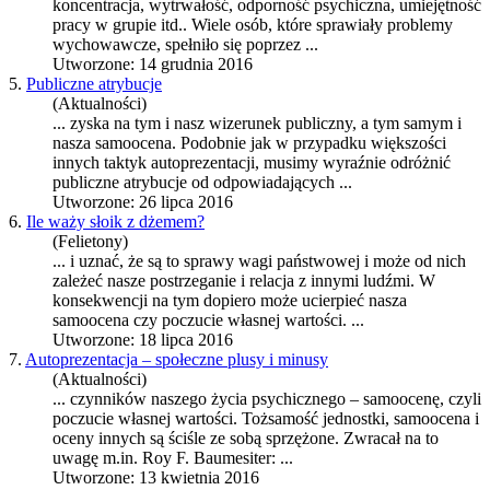
koncentracja, wytrwałość, odporność psychiczna, umiejętność
pracy w grupie itd.. Wiele osób, które sprawiały problemy
wychowawcze, spełniło się poprzez ...
Utworzone: 14 grudnia 2016
5.
Publiczne atrybucje
(Aktualności)
... zyska na tym i nasz wizerunek publiczny, a tym samym i
nasza
samoocena
. Podobnie jak w przypadku większości
innych taktyk autoprezentacji, musimy wyraźnie odróżnić
publiczne atrybucje od odpowiadających ...
Utworzone: 26 lipca 2016
6.
Ile waży słoik z dżemem?
(Felietony)
... i uznać, że są to sprawy wagi państwowej i może od nich
zależeć nasze postrzeganie i relacja z innymi ludźmi. W
konsekwencji na tym dopiero może ucierpieć nasza
samoocena
czy poczucie własnej wartości. ...
Utworzone: 18 lipca 2016
7.
Autoprezentacja – społeczne plusy i minusy
(Aktualności)
... czynników naszego życia psychicznego – samoocenę, czyli
poczucie własnej wartości. Tożsamość jednostki,
samoocena
i
oceny innych są ściśle ze sobą sprzężone. Zwracał na to
uwagę m.in. Roy F. Baumesiter: ...
Utworzone: 13 kwietnia 2016