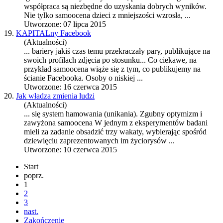
współpraca są niezbędne do uzyskania dobrych wyników.
Nie tylko
samoocena
dzieci z mniejszości wzrosła, ...
Utworzone: 07 lipca 2015
19.
KAPITALny Facebook
(Aktualności)
... bariery jakiś czas temu przekraczały pary, publikujące na
swoich profilach zdjęcia po stosunku... Co ciekawe, na
przykład
samoocena
wiąże się z tym, co publikujemy na
ścianie Facebooka. Osoby o niskiej ...
Utworzone: 16 czerwca 2015
20.
Jak władza zmienia ludzi
(Aktualności)
... się system hamowania (unikania). Zgubny optymizm i
zawyżona
samoocena
W jednym z eksperymentów badani
mieli za zadanie obsadzić trzy wakaty, wybierając spośród
dziewięciu zaprezentowanych im życiorysów ...
Utworzone: 10 czerwca 2015
Start
poprz.
1
2
3
nast.
Zakończenie