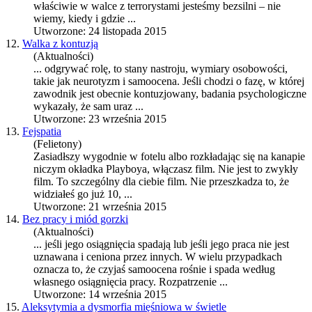
właściwie w walce z terrorystami jesteśmy bezsilni – nie
wiemy, kiedy i gdzie ...
Utworzone: 24 listopada 2015
12.
Walka z kontuzją
(Aktualności)
... odgrywać rolę, to stany nastroju, wymiary osobowości,
takie jak neurotyzm i
samoocena
. Jeśli chodzi o fazę, w której
zawodnik jest obecnie kontuzjowany, badania psychologiczne
wykazały, że sam uraz ...
Utworzone: 23 września 2015
13.
Fejspatia
(Felietony)
Zasiadłszy wygodnie w fotelu albo rozkładając się na kanapie
niczym okładka Playboya, włączasz film. Nie jest to zwykły
film. To szczególny dla ciebie film. Nie przeszkadza to, że
widziałeś go już 10, ...
Utworzone: 21 września 2015
14.
Bez pracy i miód gorzki
(Aktualności)
... jeśli jego osiągnięcia spadają lub jeśli jego praca nie jest
uznawana i ceniona przez innych. W wielu przypadkach
oznacza to, że czyjaś
samoocena
rośnie i spada według
własnego osiągnięcia pracy. Rozpatrzenie ...
Utworzone: 14 września 2015
15.
Aleksytymia a dysmorfia mięśniowa w świetle