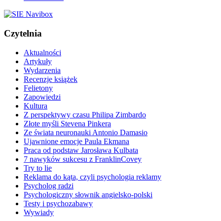
Czytelnia
Aktualności
Artykuły
Wydarzenia
Recenzje książek
Felietony
Zapowiedzi
Kultura
Z perspektywy czasu Philipa Zimbardo
Złote myśli Stevena Pinkera
Ze świata neuronauki Antonio Damasio
Ujawnione emocje Paula Ekmana
Praca od podstaw Jarosława Kulbata
7 nawyków sukcesu z FranklinCovey
Try to lie
Reklama do kąta, czyli psychologia reklamy
Psycholog radzi
Psychologiczny słownik angielsko-polski
Testy i psychozabawy
Wywiady