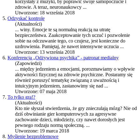
korzystały z muzyki, by poprawić swoje samopoczucie i
zdrowie
. A teraz, neuronaukowcy ...
Utworzone: 18 września 2018
5.
Odzyskać kontrolę
(Aktualności)
... winy. Emocje te są normalną reakcją na utratę
bezpieczeństwa. Zaakceptowanie tych uczuć i pozwolenie
sobie na odczuwanie tego, co czujesz, jest konieczne do
u
zdrowie
nia. Pamiętaj, że nawet intensywne uczucia ...
Utworzone: 13 września 2018
6.
Konferencja „Odżywiona psychika” - patronat medialny
(Zapowiedzi)
... między jedzeniem a emocjami, porozmawiamy o wpływie
aktywności fizycznej na
zdrowie
psychiczne. Postaramy się
również poruszyć tematykę związaną z uważnością i
intuicyjnym jedzeniem, zastanowimy się nad ...
Utworzone: 07 maja 2018
7.
To tylko gra!?
(Aktualności)
Kto nie słyszał stwierdzenia, że gry znieczulają mózg? Nie od
dziś obwinianie gier komputerowych za agresywne
zachowanie dzieci, młodzieży, czy nawet dorosłych jest
pewnego rodzaju normą społeczną. ...
Utworzone: 19 marca 2018
8.
Myślenie bezproblemowe