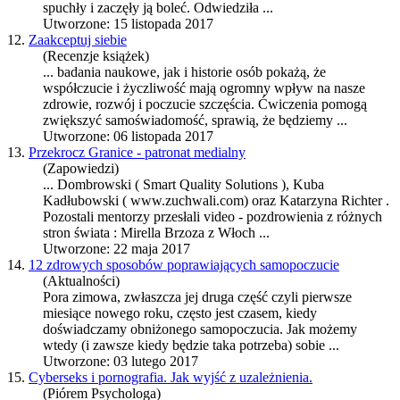
spuchły i zaczęły ją boleć. Odwiedziła ...
Utworzone: 15 listopada 2017
12.
Zaakceptuj siebie
(Recenzje książek)
... badania naukowe, jak i historie osób pokażą, że
współczucie i życzliwość mają ogromny wpływ na nasze
zdrowie
, rozwój i poczucie szczęścia. Ćwiczenia pomogą
zwiększyć samoświadomość, sprawią, że będziemy ...
Utworzone: 06 listopada 2017
13.
Przekrocz Granice - patronat medialny
(Zapowiedzi)
... Dombrowski ( Smart Quality Solutions ), Kuba
Kadłubowski ( www.zuchwali.com) oraz Katarzyna Richter .
Pozostali mentorzy przesłali video - po
zdrowie
nia z różnych
stron świata : Mirella Brzoza z Włoch ...
Utworzone: 22 maja 2017
14.
12 zdrowych sposobów poprawiających samopoczucie
(Aktualności)
Pora zimowa, zwłaszcza jej druga część czyli pierwsze
miesiące nowego roku, często jest czasem, kiedy
doświadczamy obniżonego samopoczucia. Jak możemy
wtedy (i zawsze kiedy będzie taka potrzeba) sobie ...
Utworzone: 03 lutego 2017
15.
Cyberseks i pornografia. Jak wyjść z uzależnienia.
(Piórem Psychologa)