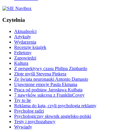
Czytelnia
Aktualności
Artykuły
Wydarzenia
Recenzje książek
Felietony
Zapowiedzi
Kultura
Z perspektywy czasu Philipa Zimbardo
Złote myśli Stevena Pinkera
Ze świata neuronauki Antonio Damasio
Ujawnione emocje Paula Ekmana
Praca od podstaw Jarosława Kulbata
7 nawyków sukcesu z FranklinCovey
Try to lie
Reklama do kąta, czyli psychologia reklamy
Psycholog radzi
Psychologiczny słownik angielsko-polski
Testy i psychozabawy
Wywiady