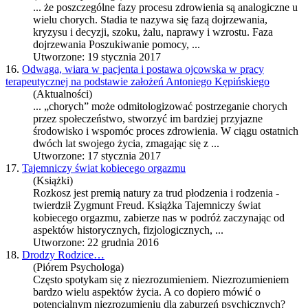
... że poszczególne fazy procesu
zdrowie
nia są analogiczne u
wielu chorych. Stadia te nazywa się fazą dojrzewania,
kryzysu i decyzji, szoku, żalu, naprawy i wzrostu. Faza
dojrzewania Poszukiwanie pomocy, ...
Utworzone: 19 stycznia 2017
16.
Odwaga, wiara w pacjenta i postawa ojcowska w pracy
terapeutycznej na podstawie założeń Antoniego Kępińskiego
(Aktualności)
... „chorych” może odmitologizować postrzeganie chorych
przez społeczeństwo, stworzyć im bardziej przyjazne
środowisko i wspomóc proces
zdrowie
nia. W ciągu ostatnich
dwóch lat swojego życia, zmagając się z ...
Utworzone: 17 stycznia 2017
17.
Tajemniczy świat kobiecego orgazmu
(Książki)
Rozkosz jest premią natury za trud płodzenia i rodzenia -
twierdził Zygmunt Freud. Książka Tajemniczy świat
kobiecego orgazmu, zabierze nas w podróż zaczynając od
aspektów historycznych, fizjologicznych, ...
Utworzone: 22 grudnia 2016
18.
Drodzy Rodzice…
(Piórem Psychologa)
Często spotykam się z niezrozumieniem. Niezrozumieniem
bardzo wielu aspektów życia. A co dopiero mówić o
potencjalnym niezrozumieniu dla zaburzeń psychicznych?