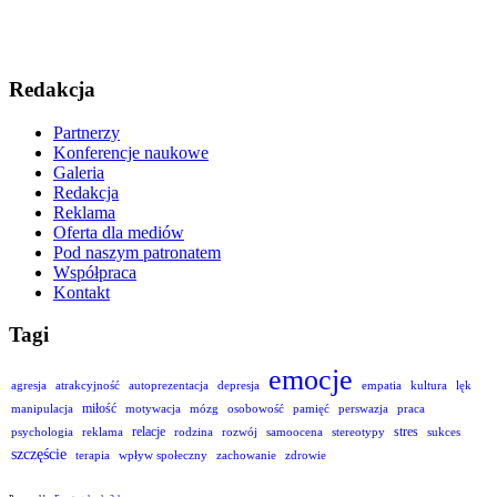
Redakcja
Partnerzy
Konferencje naukowe
Galeria
Redakcja
Reklama
Oferta dla mediów
Pod naszym patronatem
Współpraca
Kontakt
Tagi
emocje
agresja
atrakcyjność
autoprezentacja
depresja
empatia
kultura
lęk
miłość
manipulacja
motywacja
mózg
osobowość
pamięć
perswazja
praca
relacje
stres
psychologia
reklama
rodzina
rozwój
samoocena
stereotypy
sukces
szczęście
terapia
wpływ społeczny
zachowanie
zdrowie