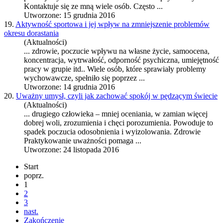
Kontaktuje się ze mną wiele osób. Często ...
Utworzone: 15 grudnia 2016
19.
Aktywność sportowa i jej wpływ na zmniejszenie problemów
okresu dorastania
(Aktualności)
...
zdrowie
, poczucie wpływu na własne życie, samoocena,
koncentracja, wytrwałość, odporność psychiczna, umiejętność
pracy w grupie itd.. Wiele osób, które sprawiały problemy
wychowawcze, spełniło się poprzez ...
Utworzone: 14 grudnia 2016
20.
Uważny umysł, czyli jak zachować spokój w pędzącym świecie
(Aktualności)
... drugiego człowieka – mniej oceniania, w zamian więcej
dobrej woli, zrozumienia i chęci porozumienia. Powoduje to
spadek poczucia odosobnienia i wyizolowania.
Zdrowie
Praktykowanie uważności pomaga ...
Utworzone: 24 listopada 2016
Start
poprz.
1
2
3
nast.
Zakończenie