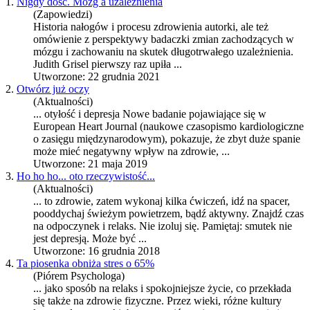
1.
Nigdy dość. Mózg a uzależnienia
(Zapowiedzi)
Historia nałogów i procesu
zdrowie
nia autorki, ale też
omówienie z perspektywy badaczki zmian zachodzących w
mózgu i zachowaniu na skutek długotrwałego uzależnienia.
Judith Grisel pierwszy raz upiła ...
Utworzone: 22 grudnia 2021
2.
Otwórz już oczy
(Aktualności)
... otyłość i depresja Nowe badanie pojawiające się w
European Heart Journal (naukowe czasopismo kardiologiczne
o zasięgu międzynarodowym), pokazuje, że zbyt duże spanie
może mieć negatywny wpływ na
zdrowie
, ...
Utworzone: 21 maja 2019
3.
Ho ho ho... oto rzeczywistość...
(Aktualności)
... to
zdrowie
, zatem wykonaj kilka ćwiczeń, idź na spacer,
pooddychaj świeżym powietrzem, bądź aktywny. Znajdź czas
na odpoczynek i relaks. Nie izoluj się. Pamiętaj: smutek nie
jest depresją. Może być ...
Utworzone: 16 grudnia 2018
4.
Ta piosenka obniża stres o 65%
(Piórem Psychologa)
... jako sposób na relaks i spokojniejsze życie, co przekłada
się także na
zdrowie
fizyczne. Przez wieki, różne kultury