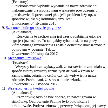
(Felietony)
... niekoniecznie wpłynie wydatnie na nasze
zdrowie
ani
niekoniecznie przysporzy nam większego powodzenia u
przedstawicieli przeciwnej płci, jeśli problem leży np. w
sposobie w jaki się komunikujemy. Jeśli ...
Utworzone: 04 stycznia 2018
9.
Szacunek, którego skrycie pragniesz
(Aktualności)
... Reakcją na te zachowania jest często rozbijanie ego, ale
ego jest już rozbite. To tak, jakby ryba muskała na plaży,
która wymaga u
zdrowie
nia i została delikatnie umieszczona z
powrotem w oceanie. Tak ...
Utworzone: 29 listopada 2017
10.
Mechanika umysłowa
(Felietony)
... Wszyscy badacze wykazywali, że nastawienie zmieniało w
sposób istotny rezultaty rozmaitych działań – zmian w
zachowaniu, osiąganiu celów czy ich wpływie na nasze
zdrowie
. Przekonani, że stres nam nie szkodzi, ...
Utworzone: 22 listopada 2017
11.
Wszystko jest w twojej głowie
(Aktualności)
... Przez chwilę było na tyle dobrze, że nawet grałam w
siatkówkę. O
zdrowie
nie Pauline było połowiczne i
krótkotrwałe. Podczas zimowej przerwy świątecznej jej stawy