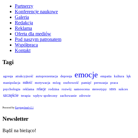
Partnerzy
Konferencje naukowe
Galeria
Redakcja
Reklama
Oferta dla mediów
Pod naszym patronatem
Współpraca
Kontakt
Tagi
emocje
agresja
atrakcyjność
autoprezentacja
depresja
empatia
kultura
lęk
miłość
manipulacja
motywacja
mózg
osobowość
pamięć
perswazja
praca
relacje
stres
psychologia
reklama
rodzina
rozwój
samoocena
stereotypy
sukces
szczęście
terapia
wpływ społeczny
zachowanie
zdrowie
Powered by
Easytagcloud v2.1
Newsletter
Bądź na bieżąco!