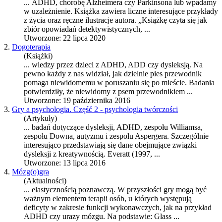
...
ADHD
, chorobę Alzheimera czy Parkinsona lub wpadamy
w uzależnienie. Książka zawiera liczne interesujące przykłady
z życia oraz ręczne ilustracje autora. „Książkę czyta się jak
zbiór opowiadań detektywistycznych, ...
Utworzone: 22 lipca 2020
2.
Dogoterapia
(Książki)
... wiedzy przez dzieci z
ADHD
, ADD czy dysleksją. Na
pewno każdy z nas widział, jak dzielnie pies przewodnik
pomaga niewidomemu w poruszaniu się po mieście. Badania
potwierdziły, że niewidomy z psem przewodnikiem ...
Utworzone: 19 października 2016
3.
Gry a psychologia. Część 2 - psychologia twórczości
(Artykuły)
... badań dotyczące dysleksji,
ADHD
, zespołu Williamsa,
zespołu Downa, autyzmu i zespołu Aspergera. Szczególnie
interesująco przedstawiają się dane obejmujące związki
dysleksji z kreatywnością. Everatt (1997, ...
Utworzone: 13 lipca 2016
4.
Mózg(o)gra
(Aktualności)
... elastycznością poznawczą. W przyszłości gry mogą być
ważnym elementem terapii osób, u których występują
deficyty w zakresie funkcji wykonawczych, jak na przykład
ADHD
czy urazy mózgu. Na podstawie: Glass ...