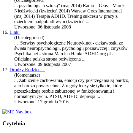
(Uncategorised)
... psychologią a sztuką” (maj 2014) Radio – Głos – Marek
Niedźwiecki (kwiecień 2014) Warsaw Goes International
(maj 2014) Terapia
ADHD
. Trening sukcesu w pracy z
dzieckiem nadpobudliwym (kwiecień ...
Utworzone: 06 listopada 2008
16.
Linki
(Uncategorised)
... Serwisy psychologiczne Neurotyk.net - ciekawostki ze
świata neuropsychologii, psychologii poznawczej i zmysłów
Psychika.net - strona Marcina Hanke
ADHD
.org.pl -
Oficjalna polska strona poświęcona ...
Utworzone: 09 listopada 2007
17.
Drodzy Rodzice…
(Komentarze)
... Zabużenie zachowania, emocji czy postrzegania są bardzo,
a to bardzo powszechne. Z regóły leczy się tylko te, które
przeszkadzają osobie zaburzonej w funkcjonowaniu i
normalnym życiu. PTSD,
ADHD
, depresja ...
Utworzone: 17 grudnia 2016
Czytelnia