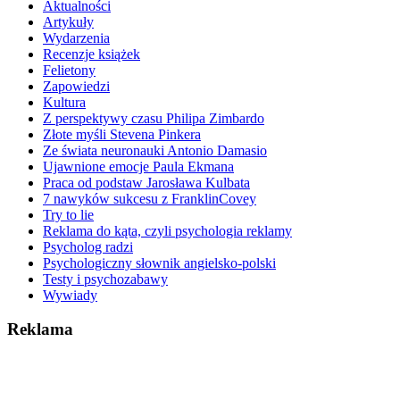
Aktualności
Artykuły
Wydarzenia
Recenzje książek
Felietony
Zapowiedzi
Kultura
Z perspektywy czasu Philipa Zimbardo
Złote myśli Stevena Pinkera
Ze świata neuronauki Antonio Damasio
Ujawnione emocje Paula Ekmana
Praca od podstaw Jarosława Kulbata
7 nawyków sukcesu z FranklinCovey
Try to lie
Reklama do kąta, czyli psychologia reklamy
Psycholog radzi
Psychologiczny słownik angielsko-polski
Testy i psychozabawy
Wywiady
Reklama