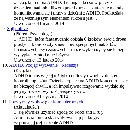
... książki Terapia
ADHD
. Trening sukcesu w pracy z
dzieckiem nadpobudliwym przedstawiają skuteczne metody
komunikowania się i pracy z dziećmi z
ADHD
. Podkreślają,
że najważniejszym elementem sukcesu jest ...
Utworzone: 31 marca 2014
9.
Śpij dobrze
(Piórem Psychologa)
...
ADHD
, która fantastycznie opisała 6 kroków, swoja drogą
prostych, które każdy z nas – bez specjalnych nakładów
finansowych czy czasowych – może wykonać, by się lepiej
wysypiać. A oto i one: Używaj ...
Utworzone: 13 lutego 2014
10.
ADHD. Podjąć wyzwanie - Recenzja
(Książki)
ADHD
to coś więcej niż tylko deficyty uwagi i zaburzenia
kontroli impulsów. Dzieci cierpiące na
ADHD
koncentrują się
na bieżącej chwili, a ich impulsywne reagowanie wydaje się
jedynym właściwym. Z perspektywy ...
Utworzone: 31 stycznia 2014
11.
Pozytywny wpływ gier komputerowych
(Aktualności)
... się również uzyskać zgodę od Food and Drug
Administration do sklasyfikowania jej jako gry
wspomagającej leczenie
ADHD
.