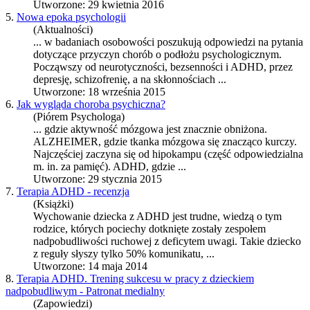
Utworzone: 29 kwietnia 2016
5.
Nowa epoka psychologii
(Aktualności)
... w badaniach osobowości poszukują odpowiedzi na pytania
dotyczące przyczyn chorób o podłożu psychologicznym.
Począwszy od neurotyczności, bezsenności i
ADHD
, przez
depresję, schizofrenię, a na skłonnościach ...
Utworzone: 18 września 2015
6.
Jak wygląda choroba psychiczna?
(Piórem Psychologa)
... gdzie aktywność mózgowa jest znacznie obniżona.
ALZHEIMER, gdzie tkanka mózgowa się znacząco kurczy.
Najczęściej zaczyna się od hipokampu (część odpowiedzialna
m. in. za pamięć).
ADHD
, gdzie ...
Utworzone: 29 stycznia 2015
7.
Terapia ADHD - recenzja
(Książki)
Wychowanie dziecka z
ADHD
jest trudne, wiedzą o tym
rodzice, których pociechy dotknięte zostały zespołem
nadpobudliwości ruchowej z deficytem uwagi. Takie dziecko
z reguły słyszy tylko 50% komunikatu, ...
Utworzone: 14 maja 2014
8.
Terapia ADHD. Trening sukcesu w pracy z dzieckiem
nadpobudliwym - Patronat medialny
(Zapowiedzi)