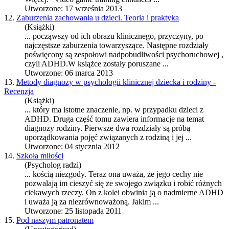
Utworzone: 17 września 2013
12.
Zaburzenia zachowania u dzieci. Teoria i praktyka
(Książki)
... począwszy od ich obrazu klinicznego, przyczyny, po
najczęstsze zaburzenia towarzyszące. Następne rozdziały
poświęcony są zespołowi nadpobudliwości psychoruchowej ,
czyli
ADHD
.W książce zostały poruszane ...
Utworzone: 06 marca 2013
13.
Metody diagnozy w psychologii klinicznej dziecka i rodziny -
Recenzja
(Książki)
... który ma istotne znaczenie, np. w przypadku dzieci z
ADHD
. Druga część tomu zawiera informacje na temat
diagnozy rodziny. Pierwsze dwa rozdziały są próbą
uporządkowania pojęć związanych z rodziną i jej ...
Utworzone: 04 stycznia 2012
14.
Szkoła miłości
(Psycholog radzi)
... kością niezgody. Teraz ona uważa, że jego cechy nie
pozwalają im cieszyć się ze swojego związku i robić różnych
ciekawych rzeczy. On z kolei obwinia ją o nadmierne
ADHD
i uważa ją za niezrównoważoną. Jakim ...
Utworzone: 25 listopada 2011
15.
Pod naszym patronatem