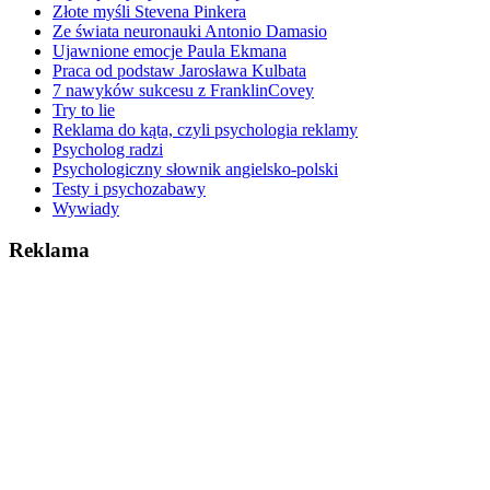
Złote myśli Stevena Pinkera
Ze świata neuronauki Antonio Damasio
Ujawnione emocje Paula Ekmana
Praca od podstaw Jarosława Kulbata
7 nawyków sukcesu z FranklinCovey
Try to lie
Reklama do kąta, czyli psychologia reklamy
Psycholog radzi
Psychologiczny słownik angielsko-polski
Testy i psychozabawy
Wywiady
Reklama