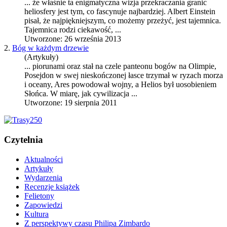
... że właśnie ta enigmatyczna wizja przekraczania granic
helios
fery jest tym, co fascynuje najbardziej. Albert Einstein
pisał, że najpiękniejszym, co możemy przeżyć, jest tajemnica.
Tajemnica rodzi ciekawość, ...
Utworzone: 26 września 2013
2.
Bóg w każdym drzewie
(Artykuły)
... piorunami oraz stał na czele panteonu bogów na Olimpie,
Posejdon w swej nieskończonej łasce trzymał w ryzach morza
i oceany, Ares powodował wojny, a
Helios
był uosobieniem
Słońca. W miarę, jak cywilizacja ...
Utworzone: 19 sierpnia 2011
Czytelnia
Aktualności
Artykuły
Wydarzenia
Recenzje książek
Felietony
Zapowiedzi
Kultura
Z perspektywy czasu Philipa Zimbardo