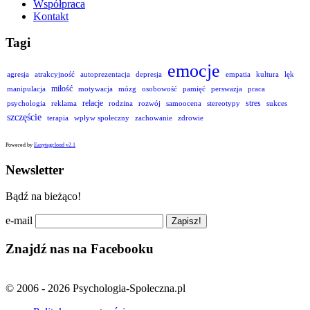
Współpraca
Kontakt
Tagi
emocje
agresja
atrakcyjność
autoprezentacja
depresja
empatia
kultura
lęk
miłość
manipulacja
motywacja
mózg
osobowość
pamięć
perswazja
praca
relacje
stres
psychologia
reklama
rodzina
rozwój
samoocena
stereotypy
sukces
szczęście
terapia
wpływ społeczny
zachowanie
zdrowie
Powered by
Easytagcloud v2.1
Newsletter
Bądź na bieżąco!
e-mail
Znajdź nas na Facebooku
© 2006 - 2026 Psychologia-Spoleczna.pl