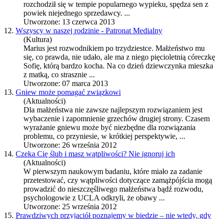
rozchodził się w tempie popularnego wypieku, spędza sen z
powiek niejednego sprzedawcy. ...
Utworzone: 13 czerwca 2013
12.
Wszyscy w naszej rodzinie - Patronat Medialny
(Kultura)
Marius jest rozwodnikiem po trzydziestce. Małżeństwo mu
się, co prawda, nie udało, ale ma z niego pięcioletnią córeczkę
Sofię, którą bardzo kocha. Na co dzień dziewczynka mieszka
z matką, co strasznie ...
Utworzone: 07 marca 2013
13.
Gniew może pomagać związkowi
(Aktualności)
Dla małżeństwa nie zawsze najlepszym rozwiązaniem jest
wybaczenie i zapomnienie grzechów drugiej strony. Czasem
wyrażanie gniewu może być niezbędne dla rozwiązania
problemu, co przyniesie, w krótkiej perspektywie, ...
Utworzone: 26 września 2012
14.
Czeka Cię ślub i masz wątpliwości? Nie ignoruj ich
(Aktualności)
W pierwszym naukowym badaniu, które miało za zadanie
przetestować, czy wątpliwości dotyczące zamążpójścia mogą
prowadzić do nieszczęśliwego małżeństwa bądź rozwodu,
psychologowie z UCLA odkryli, że obawy ...
Utworzone: 25 września 2012
15.
Prawdziwych przyjaciół poznajemy w biedzie – nie wtedy, gdy