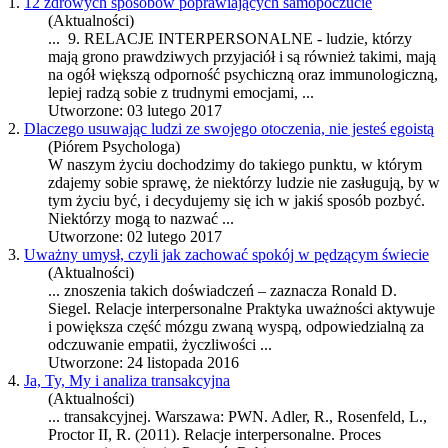
1.
12 zdrowych sposobów poprawiających samopoczucie
(Aktualności)
... 9.
RELACJE INTERPERSONALNE
- ludzie, którzy
mają grono prawdziwych przyjaciół i są również takimi, mają
na ogół większą odporność psychiczną oraz immunologiczną,
lepiej radzą sobie z trudnymi emocjami, ...
Utworzone: 03 lutego 2017
2.
Dlaczego usuwając ludzi ze swojego otoczenia, nie jesteś egoistą
(Piórem Psychologa)
W naszym życiu dochodzimy do takiego punktu, w którym
zdajemy sobie sprawę, że niektórzy ludzie nie zasługują, by w
tym życiu być, i decydujemy się ich w jakiś sposób pozbyć.
Niektórzy mogą to nazwać ...
Utworzone: 02 lutego 2017
3.
Uważny umysł, czyli jak zachować spokój w pędzącym świecie
(Aktualności)
... znoszenia takich doświadczeń – zaznacza Ronald D.
Siegel.
Relacje interpersonalne
Praktyka uważności aktywuje
i powiększa część mózgu zwaną wyspą, odpowiedzialną za
odczuwanie empatii, życzliwości ...
Utworzone: 24 listopada 2016
4.
Ja, Ty, My i analiza transakcyjna
(Aktualności)
... transakcyjnej. Warszawa: PWN. Adler, R., Rosenfeld, L.,
Proctor II, R. (2011).
Relacje interpersonalne
. Proces