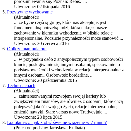
porozumiewania się. Poznań: Rebis. ...
Utworzone: 02 listopada 2016
5.
Pozytywne wychowanie
(Aktualności)
... że bycie częścią grupy, która nas akceptuje, jest
fundamentalną potrzebą ludzi, która nakręca nasze
zachowanie w kierunku wchodzenia w bliskie
relacje
interpersonalne
. Poczucie przynależności może stanowić ...
Utworzone: 30 czerwca 2016
6.
Oblicze manipulatora
(Aktualności)
... w przypadku osób z antyspołecznym typem osobowości
knucie, posługiwanie się innymi osobami, spiskowanie to
podstawowe środki wchodzenia w
relacje interpersonalne
z
innymi osobami. Osobowość borderline, ...
Utworzone: 20 października 2015
7.
Techno - coach
(Aktualności)
... zainteresowanymi rozwojem swojej kariery lub
zwiększeniem finansów, ale również z osobami, które chcą
polepszyć jakość swojego życia,
relacje interpersonalne
,
zmienić nawyki. Stare versus nowe Tradycyjnie ...
Utworzone: 28 lipca 2015
8.
Lodołamacz - jak zrobić świetne wrażenie w 7 minut?
(Praca od podstaw Jarosława Kulbata)