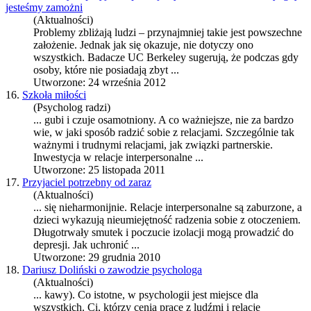
jesteśmy zamożni
(Aktualności)
Problemy zbliżają ludzi – przynajmniej takie jest powszechne
założenie. Jednak jak się okazuje, nie dotyczy ono
wszystkich. Badacze UC Berkeley sugerują, że podczas gdy
osoby, które nie posiadają zbyt ...
Utworzone: 24 września 2012
16.
Szkoła miłości
(Psycholog radzi)
... gubi i czuje osamotniony. A co ważniejsze, nie za bardzo
wie, w jaki sposób radzić sobie z relacjami. Szczególnie tak
ważnymi i trudnymi relacjami, jak związki partnerskie.
Inwestycja w
relacje interpersonalne
...
Utworzone: 25 listopada 2011
17.
Przyjaciel potrzebny od zaraz
(Aktualności)
... się nieharmonijnie.
Relacje interpersonalne
są zaburzone, a
dzieci wykazują nieumiejętność radzenia sobie z otoczeniem.
Długotrwały smutek i poczucie izolacji mogą prowadzić do
depresji. Jak uchronić ...
Utworzone: 29 grudnia 2010
18.
Dariusz Doliński o zawodzie psychologa
(Aktualności)
... kawy). Co istotne, w psychologii jest miejsce dla
wszystkich. Ci, którzy cenią pracę z ludźmi i
relacje