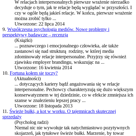
W relacjach interpersonalnych pierwsze wrażenie nierzadko
decyduje o tym, jak te relacje będą wyglądać w przyszłości. I
czy w ogóle będą jakieś relacje. W końcu, pierwsze wrażenie
można zrobić tylko ...
Utworzone: 22 lipca 2014
9.
Współczesna psychologia mediów. Nowe problemy i
perspektywy badawcze – recenzja
(Książki)
... poznawczego i emocjonalnego człowieka, ale także
zastanowi się nad strukturą rodziny, w której media
zdominowały
relacje interpersonalne
. Przyjrzy się również
zjawisku employer brandingu, wskazując na ...
Utworzone: 16 kwietnia 2014
10.
Fortuna kołem się toczy?
(Aktualności)
... dotyczących kariery bądź angażowania się w
relacje
interpersonalne
. Pechowcy charakteryzują się dużo większym
konserwatyzmem w tej dziedzinie, co w efekcie zmniejsza ich
szanse w znalezieniu lepszej pracy ...
Utworzone: 18 listopada 2013
11.
Świeże bułki, a kot w worku. O tajemnicach skutecznej
sprzedaży
(Psycholog radzi)
Niemal nic nie wywołuje tak natychmiastowo pozytywnych
skojarzeń, jak tytułowe świeże bułki. Marzenie, by towar