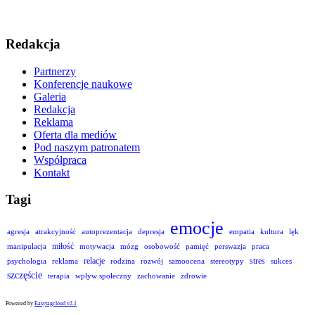
Redakcja
Partnerzy
Konferencje naukowe
Galeria
Redakcja
Reklama
Oferta dla mediów
Pod naszym patronatem
Współpraca
Kontakt
Tagi
emocje
agresja
atrakcyjność
autoprezentacja
depresja
empatia
kultura
lęk
miłość
manipulacja
motywacja
mózg
osobowość
pamięć
perswazja
praca
relacje
stres
psychologia
reklama
rodzina
rozwój
samoocena
stereotypy
sukces
szczęście
terapia
wpływ społeczny
zachowanie
zdrowie
Powered by
Easytagcloud v2.1