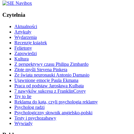
Czytelnia
Aktualności
Artykuły
Wydarzenia
Recenzje książek
Felietony
Zapowiedzi
Kultura
Z perspektywy czasu Philipa Zimbardo
Złote myśli Stevena Pinkera
Ze świata neuronauki Antonio Damasio
Ujawnione emocje Paula Ekmana
Praca od podstaw Jarosława Kulbata
7 nawyków sukcesu z FranklinCovey
Try to lie
Reklama do kąta, czyli psychologia reklamy
Psycholog radzi
Psychologiczny słownik angielsko-polski
Testy i psychozabawy
Wywiady