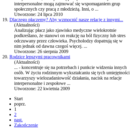
interpersonalne
mogą zajmować się wspomaganiem grup
społecznych czy pracą z młodzieżą. Inni, o ...
Utworzone: 24 lipca 2010
19.
Dlaczego płaczemy? Aby wzmocnić nasze relacje z innymi...
(Aktualności)
Analizując płacz jako zjawisko medyczne wielokrotnie
podkreślano, że stanowi on reakcję na ból fizyczny lub stres
odczuwany przez człowieka. Psycholodzy dopatrują się w
nim jednak od dawna czegoś więcej. ...
Utworzone: 26 sierpnia 2009
20.
Rodzice lepszymi pracownikami
(Aktualności)
... - koncentruje się na potrzebach i punkcie widzenia innych
osób. W życiu rodzinnym wykształcaniu się tych umiejętności
towarzyszy wielozadaniowość działania, nacisk na
relacje
interpersonalne
i zespołowe ...
Utworzone: 22 kwietnia 2009
Start
poprz.
1
2
nast.
Zakończenie