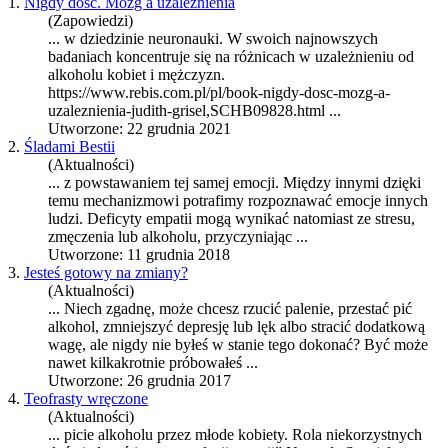
1.
Nigdy dość. Mózg a uzależnienia
(Zapowiedzi)
... w dziedzinie neuronauki. W swoich najnowszych
badaniach koncentruje się na różnicach w uzależnieniu od
alkohol
u kobiet i mężczyzn.
https://www.rebis.com.pl/pl/book-nigdy-dosc-mozg-a-
uzaleznienia-judith-grisel,SCHB09828.html ...
Utworzone: 22 grudnia 2021
2.
Śladami Bestii
(Aktualności)
... z powstawaniem tej samej emocji. Między innymi dzięki
temu mechanizmowi potrafimy rozpoznawać emocje innych
ludzi. Deficyty empatii mogą wynikać natomiast ze stresu,
zmęczenia lub
alkohol
u, przyczyniając ...
Utworzone: 11 grudnia 2018
3.
Jesteś gotowy na zmiany?
(Aktualności)
... Niech zgadnę, może chcesz rzucić palenie, przestać pić
alkohol
, zmniejszyć depresję lub lęk albo stracić dodatkową
wagę, ale nigdy nie byłeś w stanie tego dokonać? Być może
nawet kilkakrotnie próbowałeś ...
Utworzone: 26 grudnia 2017
4.
Teofrasty wręczone
(Aktualności)
... picie
alkohol
u przez młode kobiety. Rola niekorzystnych