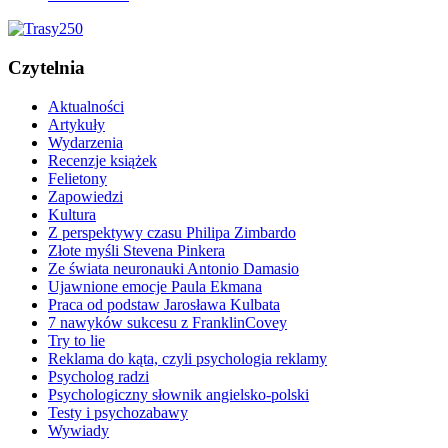
Czytelnia
Aktualności
Artykuły
Wydarzenia
Recenzje książek
Felietony
Zapowiedzi
Kultura
Z perspektywy czasu Philipa Zimbardo
Złote myśli Stevena Pinkera
Ze świata neuronauki Antonio Damasio
Ujawnione emocje Paula Ekmana
Praca od podstaw Jarosława Kulbata
7 nawyków sukcesu z FranklinCovey
Try to lie
Reklama do kąta, czyli psychologia reklamy
Psycholog radzi
Psychologiczny słownik angielsko-polski
Testy i psychozabawy
Wywiady