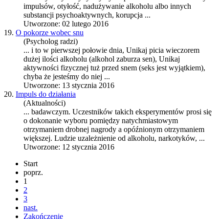
impulsów, otyłość, nadużywanie
alkohol
u albo innych
substancji psychoaktywnych, korupcja ...
Utworzone: 02 lutego 2016
19.
O pokorze wobec snu
(Psycholog radzi)
... i to w pierwszej połowie dnia, Unikaj picia wieczorem
dużej ilości
alkohol
u (
alkohol
zaburza sen), Unikaj
aktywności fizycznej tuż przed snem (seks jest wyjątkiem),
chyba że jesteśmy do niej ...
Utworzone: 13 stycznia 2016
20.
Impuls do działania
(Aktualności)
... badawczym. Uczestników takich eksperymentów prosi się
o dokonanie wyboru pomiędzy natychmiastowym
otrzymaniem drobnej nagrody a opóźnionym otrzymaniem
większej. Ludzie uzależnienie od
alkohol
u, narkotyków, ...
Utworzone: 12 stycznia 2016
Start
poprz.
1
2
3
nast.
Zakończenie