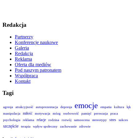
Redakcja
Partnerzy
Konferencje naukowe
Galeria
Redakcja
Reklama
Oferta dla mediów
Pod naszym patronatem
Współpraca
Kontakt
Tagi
emocje
agresja
atrakcyjność
autoprezentacja
depresja
empatia
kultura
lęk
miłość
manipulacja
motywacja
mózg
osobowość
pamięć
perswazja
praca
relacje
stres
psychologia
reklama
rodzina
rozwój
samoocena
stereotypy
sukces
szczęście
terapia
wpływ społeczny
zachowanie
zdrowie