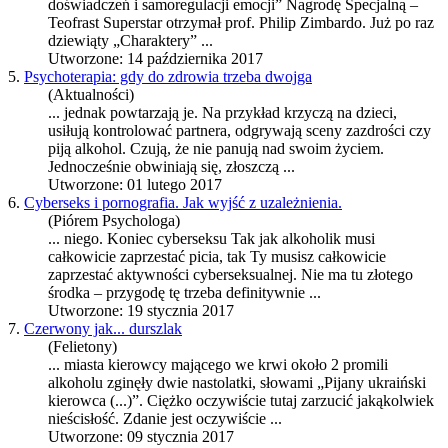
doświadczeń i samoregulacji emocji” Nagrodę Specjalną –
Teofrast Superstar otrzymał prof. Philip Zimbardo. Już po raz
dziewiąty „Charaktery” ...
Utworzone: 14 października 2017
5.
Psychoterapia: gdy do zdrowia trzeba dwojga
(Aktualności)
... jednak powtarzają je. Na przykład krzyczą na dzieci,
usiłują kontrolować partnera, odgrywają sceny zazdrości czy
piją
alkohol
. Czują, że nie panują nad swoim życiem.
Jednocześnie obwiniają się, złoszczą ...
Utworzone: 01 lutego 2017
6.
Cyberseks i pornografia. Jak wyjść z uzależnienia.
(Piórem Psychologa)
... niego. Koniec cyberseksu Tak jak
alkohol
ik musi
całkowicie zaprzestać picia, tak Ty musisz całkowicie
zaprzestać aktywności cyberseksualnej. Nie ma tu złotego
środka – przygodę tę trzeba definitywnie ...
Utworzone: 19 stycznia 2017
7.
Czerwony jak... durszlak
(Felietony)
... miasta kierowcy mającego we krwi około 2 promili
alkohol
u zginęły dwie nastolatki, słowami „Pijany ukraiński
kierowca (...)”. Ciężko oczywiście tutaj zarzucić jakąkolwiek
nieścisłość. Zdanie jest oczywiście ...
Utworzone: 09 stycznia 2017