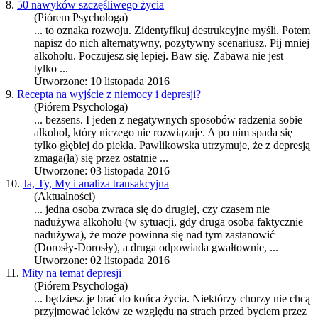
8.
50 nawyków szczęśliwego życia
(Piórem Psychologa)
... to oznaka rozwoju. Zidentyfikuj destrukcyjne myśli. Potem
napisz do nich alternatywny, pozytywny scenariusz. Pij mniej
alkohol
u. Poczujesz się lepiej. Baw się. Zabawa nie jest
tylko ...
Utworzone: 10 listopada 2016
9.
Recepta na wyjście z niemocy i depresji?
(Piórem Psychologa)
... bezsens. I jeden z negatywnych sposobów radzenia sobie –
alkohol
, który niczego nie rozwiązuje. A po nim spada się
tylko głębiej do piekła. Pawlikowska utrzymuje, że z depresją
zmaga(ła) się przez ostatnie ...
Utworzone: 03 listopada 2016
10.
Ja, Ty, My i analiza transakcyjna
(Aktualności)
... jedna osoba zwraca się do drugiej, czy czasem nie
nadużywa
alkohol
u (w sytuacji, gdy druga osoba faktycznie
nadużywa), że może powinna się nad tym zastanowić
(Dorosły-Dorosły), a druga odpowiada gwałtownie, ...
Utworzone: 02 listopada 2016
11.
Mity na temat depresji
(Piórem Psychologa)
... będziesz je brać do końca życia. Niektórzy chorzy nie chcą
przyjmować leków ze względu na strach przed byciem przez