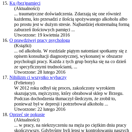
15.
Ku (bez)pamięci
(Aktualności)
... traumatyczne doświadczenia. Zdarzają się one również
każdemu, kto przesadzi z ilością spożywanego
alkohol
u albo
po prostu jest w dużym stresie. Najbardziej ekstremalną formą
zaburzeń ilościowych pamięci ...
Utworzone: 19 kwietnia 2016
16.
O prawdziwej pracy psychologa
(Książki)
... od
alkohol
u. W rozdziale piątym natomiast spotkamy się z
opisem konsultacji diagnostycznej, wykonanej w obszarze
psychologii pracy. Każda z tych grup boryka się na co dzień
ze specyficznymi trudnościami, ...
Utworzone: 28 lutego 2016
17.
Nihilizm ci wszystko wybaczy
(Felietony)
W 2012 roku odbył się proces, zakończony wyrokiem
skazującym, mężczyzny, który obrabował sklep w Brzegu.
Podczas dochodzenia tłumaczył śledczym, że zrobił to,
ponieważ był w depresji i potrzebował
alkohol
u ...
Utworzone: 22 lutego 2016
18.
Oprzeć się pokusie
(Aktualności)
... w pracy, na niekrzyczeniu na męża po ciężkim dniu pracy
skończywszy. Gdybyśmy byli lepsi w kontrolowaniu naszych