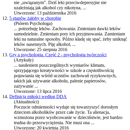
nie „uwiązanym”. Dziś leki przeciwdepresyjne nie
uzależniają jak
alkohol
czy nikotyna, ...
Utworzone: 13 października 2016
12.
5 etapów żałoby w chorobie
(Piórem Psychologa)
... potrzebuję leków. Zachowania: Zmieniam dawki leków
samodzielnie. Zmieniam pory ich przyjmowania. Zamieniam
leki na naturalne sposoby. Późno kładę się spać, żeby uniknąć
leków nasennych. Piję
alkohol
, ...
Utworzone: 25 sierpnia 2016
13.
Gry a psychologia. Część 2 - psychologia twórczości
(Artykuły)
... nasileniem poszczególnych wymiarów klimatu,
sprzyjającego kreatywności w szkole a częstotliwością
pojawiania się wśród uczniów zachowań ryzykownych,
takich jak używanie
alkohol
u, palenie papierosów,
zażywanie ...
Utworzone: 13 lipca 2016
14.
Definicja miłości według DDA
(Aktualności)
Poczucie odmienności wydaje się towarzyszyć dorosłym
dzieciom
alkohol
ików przez całe życie. Ta alienacja,
wzmożona przez wyobcowanie w dzieciństwie, jest bardzo
trudna do przezwyciężenia. Nie musi ona ...
Utworzone: 20 kwietnia 2016