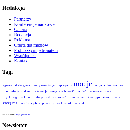
Redakcja
Partnerzy
Konferencje naukowe
Galeria
Redakcja
Reklama
Oferta dla mediów
Pod naszym patronatem
Współpraca
Kontakt
Tagi
emocje
agresja
atrakcyjność
autoprezentacja
depresja
empatia
kultura
lęk
miłość
manipulacja
motywacja
mózg
osobowość
pamięć
perswazja
praca
relacje
stres
psychologia
reklama
rodzina
rozwój
samoocena
stereotypy
sukces
szczęście
terapia
wpływ społeczny
zachowanie
zdrowie
Powered by
Easytagcloud v2.1
Newsletter