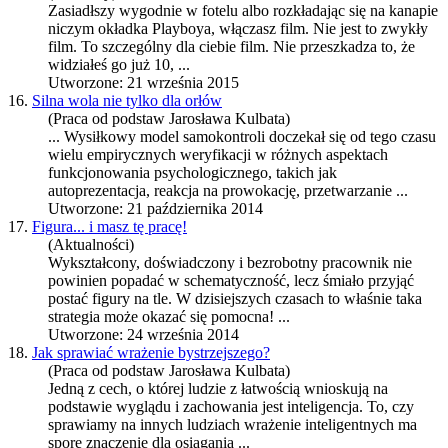
Zasiadłszy wygodnie w fotelu albo rozkładając się na kanapie
niczym okładka Playboya, włączasz film. Nie jest to zwykły
film. To szczególny dla ciebie film. Nie przeszkadza to, że
widziałeś go już 10, ...
Utworzone: 21 września 2015
16.
Silna wola nie tylko dla orłów
(Praca od podstaw Jarosława Kulbata)
... Wysiłkowy model samokontroli doczekał się od tego czasu
wielu empirycznych weryfikacji w różnych aspektach
funkcjonowania psychologicznego, takich jak
autoprezentacja
, reakcja na prowokację, przetwarzanie ...
Utworzone: 21 października 2014
17.
Figura... i masz tę pracę!
(Aktualności)
Wykształcony, doświadczony i bezrobotny pracownik nie
powinien popadać w schematyczność, lecz śmiało przyjąć
postać figury na tle. W dzisiejszych czasach to właśnie taka
strategia może okazać się pomocna! ...
Utworzone: 24 września 2014
18.
Jak sprawiać wrażenie bystrzejszego?
(Praca od podstaw Jarosława Kulbata)
Jedną z cech, o której ludzie z łatwością wnioskują na
podstawie wyglądu i zachowania jest inteligencja. To, czy
sprawiamy na innych ludziach wrażenie inteligentnych ma
spore znaczenie dla osiągania ...