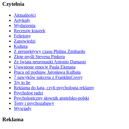
Czytelnia
Aktualności
Artykuły
Wydarzenia
Recenzje książek
Felietony
Zapowiedzi
Kultura
Z perspektywy czasu Philipa Zimbardo
Złote myśli Stevena Pinkera
Ze świata neuronauki Antonio Damasio
Ujawnione emocje Paula Ekmana
Praca od podstaw Jarosława Kulbata
7 nawyków sukcesu z FranklinCovey
Try to lie
Reklama do kąta, czyli psychologia reklamy
Psycholog radzi
Psychologiczny słownik angielsko-polski
Testy i psychozabawy
Wywiady
Reklama