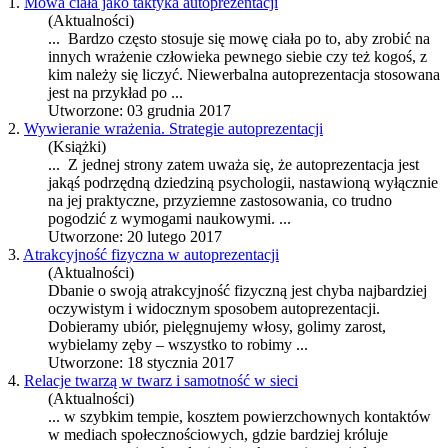
1.
Mowa ciała jako taktyka autoprezentacji
(Aktualności)
... Bardzo często stosuje się mowę ciała po to, aby zrobić na
innych wrażenie człowieka pewnego siebie czy też kogoś, z
kim należy się liczyć. Niewerbalna
autoprezentacja
stosowana
jest na przykład po ...
Utworzone: 03 grudnia 2017
2.
Wywieranie wrażenia. Strategie autoprezentacji
(Książki)
... Z jednej strony zatem uważa się, że
autoprezentacja
jest
jakąś podrzędną dziedziną psychologii, nastawioną wyłącznie
na jej praktyczne, przyziemne zastosowania, co trudno
pogodzić z wymogami naukowymi. ...
Utworzone: 20 lutego 2017
3.
Atrakcyjność fizyczna w autoprezentacji
(Aktualności)
Dbanie o swoją atrakcyjność fizyczną jest chyba najbardziej
oczywistym i widocznym sposobem autoprezentacji.
Dobieramy ubiór, pielęgnujemy włosy, golimy zarost,
wybielamy zęby – wszystko to robimy ...
Utworzone: 18 stycznia 2017
4.
Relacje twarzą w twarz i samotność w sieci
(Aktualności)
... w szybkim tempie, kosztem powierzchownych kontaktów
w mediach społecznościowych, gdzie bardziej króluje