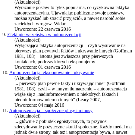
(Aktualności)
Wyrażanie postaw to tyleż popularna, co ryzykowna taktyka
autoprezentacyjna. Ujawniając publicznie swoje postawy,
można zyskać lub stracić przyjaciół, a nawet narobić sobie
zaciekłych wrogów. Widać ...
Utworzone: 22 czerwca 2016
9.
Efekt pierwszeństwa w autoprezentacji
(Aktualności)
Wyłączająca taktyka autoprezentacji – czyli wysuwanie na
pierwszy plan pewnych faktów i ukrywanie innych (Goffman
1981, 108) – istotna jest zwłaszcza przy pierwszych
kontaktach, podczas których eksponujemy ...
Utworzone: 01 czerwca 2016
10.
Autoprezentacja: eksponowanie i ukrywanie
(Aktualności)
... pierwszy plan pewne fakty i ukrywając inne” (Goffman
1981, 108), czyli – w innym tłumaczeniu –
autoprezentacja
wiąże się z „nadinformowaniem o niektórych faktach i
niedoinformowaniem o innych” (Leary 2007, ...
Utworzone: 04 maja 2016
11.
Autoprezentacja – społeczne plusy i minusy
(Aktualności)
... głównie z pobudek egoistycznych, to przynosi
zdecydowanie pożyteczne skutki społeczne. Każdy medal ma
jednak dwie strony, tak też i
autoprezentacja
bywa, a nawet