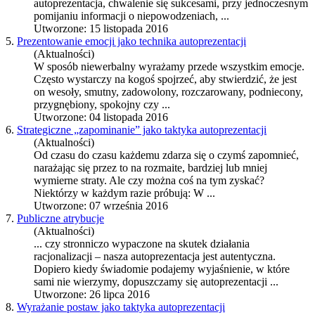
autoprezentacja
, chwalenie się sukcesami, przy jednoczesnym
pomijaniu informacji o niepowodzeniach, ...
Utworzone: 15 listopada 2016
5.
Prezentowanie emocji jako technika autoprezentacji
(Aktualności)
W sposób niewerbalny wyrażamy przede wszystkim emocje.
Często wystarczy na kogoś spojrzeć, aby stwierdzić, że jest
on wesoły, smutny, zadowolony, rozczarowany, podniecony,
przygnębiony, spokojny czy ...
Utworzone: 04 listopada 2016
6.
Strategiczne „zapominanie” jako taktyka autoprezentacji
(Aktualności)
Od czasu do czasu każdemu zdarza się o czymś zapomnieć,
narażając się przez to na rozmaite, bardziej lub mniej
wymierne straty. Ale czy można coś na tym zyskać?
Niektórzy w każdym razie próbują: W ...
Utworzone: 07 września 2016
7.
Publiczne atrybucje
(Aktualności)
... czy stronniczo wypaczone na skutek działania
racjonalizacji – nasza
autoprezentacja
jest autentyczna.
Dopiero kiedy świadomie podajemy wyjaśnienie, w które
sami nie wierzymy, dopuszczamy się autoprezentacji ...
Utworzone: 26 lipca 2016
8.
Wyrażanie postaw jako taktyka autoprezentacji