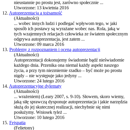
nieustannie po prostu jest, zarówno społecznie ...
Utworzone: 13 kwietnia 2016
12.
Autoprezentacja a tożsamość
(Aktualności)
... wobec innych ludzi i podlegać wpływom tego, w jaki
sposób ich postawy są wyrażane wobec nas. Rola, jaką w
tych wzajemnych relacjach człowieka ze światem społecznym
odgrywa
autoprezentacja
, jest zatem ...
Utworzone: 09 marca 2016
13.
Problemy z rozpoznaniem i oceną autoprezentacji
(Aktualności)
Autoprezentacji dokonujemy świadomie bądź nieświadomie
każdego dnia. Przenika ona niemal każdy aspekt naszego
życia, a przy tym niezmiernie rzadko – być może po prostu
nigdy – nie występuje jako jedyny ...
Utworzone: 24 lutego 2016
14.
Autoprezentacyjne dylematy
(Aktualności)
... wrażeniem) (Leary 2007, s. 9-10). Słowem, skoro wiemy,
jaką siłę sprawczą dysponuje
autoprezentacja
i jakie narzędzia
służą do jej skutecznej realizacji, niechybnie się nimi
posłużymy. Wniosek tyleż ...
Utworzone: 10 lutego 2016
15.
Fejspatia
(Felietony)