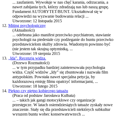
... zaufaniem. Wywołuje w nas chęć karania, odrzucania, a
nawet zabijania tych, którzy zdradzają nas lub naszą grupę.
Fundament AUTORYTET/
BUNT
. Ukształtował się w
odpowiedzi na wyzwanie budowania relacji ...
Utworzone: 12 listopada 2015
12.
Miting psychologiczny
(Aktualności)
... odebrana jako manifest przeciwko psychiatrom, stawianie
psychologii na piedestale czy podżeganie do
bunt
u przeciwko
przedstawicielom służby zdrowia. Wiadomym powinno być
(nie jestem tak skrajną optymistką, ...
Utworzone: 19 sierpnia 2015
13.
„Ida”. Recenzja widza.
(Drzewo Rozmaitości)
... w tym przypadku bardziej zainteresowała psychologia
widza. Część widzów „Idy” się z
bunt
owała i nazwała film
antypolskim. Powstała nawet specjalna petycja, by
każdorazową emisję filmu opatrzyć informacjami, ...
Utworzone: 18 lutego 2015
14.
Piękno czy piętno kobiecego tatuażu
(Praca od podstaw Jarosława Kulbata)
... – takich jak gangi motocyklowe czy organizacje
przestępcze. W latach osiemdziesiątych tatuaże zyskały nowe
znaczenie. Stały się dla przedstawicieli niektórych subkultur
wyrazem
bunt
u wobec konserwatywnych ...