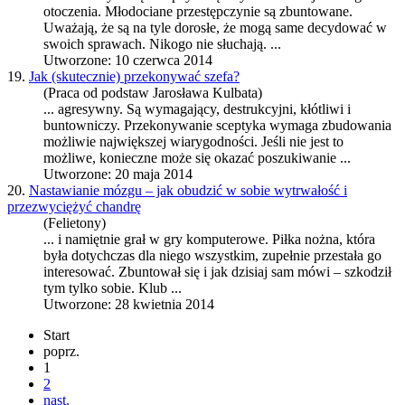
otoczenia. Młodociane przestępczynie są z
bunt
owane.
Uważają, że są na tyle dorosłe, że mogą same decydować w
swoich sprawach. Nikogo nie słuchają. ...
Utworzone: 10 czerwca 2014
19.
Jak (skutecznie) przekonywać szefa?
(Praca od podstaw Jarosława Kulbata)
... agresywny. Są wymagający, destrukcyjni, kłótliwi i
bunt
owniczy. Przekonywanie sceptyka wymaga zbudowania
możliwie największej wiarygodności. Jeśli nie jest to
możliwe, konieczne może się okazać poszukiwanie ...
Utworzone: 20 maja 2014
20.
Nastawianie mózgu – jak obudzić w sobie wytrwałość i
przezwyciężyć chandrę
(Felietony)
... i namiętnie grał w gry komputerowe. Piłka nożna, która
była dotychczas dla niego wszystkim, zupełnie przestała go
interesować. Z
bunt
ował się i jak dzisiaj sam mówi – szkodził
tym tylko sobie. Klub ...
Utworzone: 28 kwietnia 2014
Start
poprz.
1
2
nast.