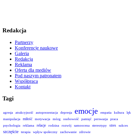
Redakcja
Partnerzy
Konferencje naukowe
Galeria
Redakcja
Reklama
Oferta dla mediów
Pod naszym patronatem
Współpraca
Kontakt
Tagi
emocje
agresja
atrakcyjność
autoprezentacja
depresja
empatia
kultura
lęk
miłość
manipulacja
motywacja
mózg
osobowość
pamięć
perswazja
praca
relacje
stres
psychologia
reklama
rodzina
rozwój
samoocena
stereotypy
sukces
szczęście
terapia
wpływ społeczny
zachowanie
zdrowie