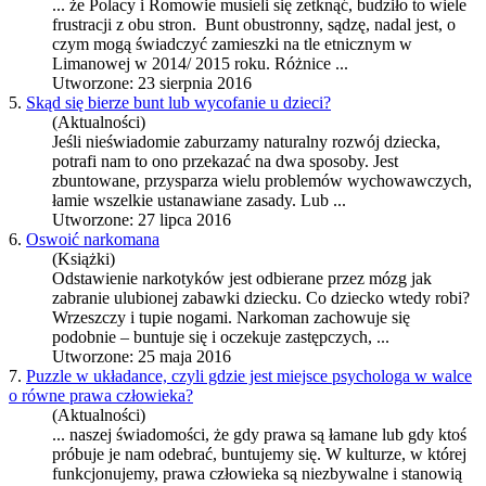
... że Polacy i Romowie musieli się zetknąć, budziło to wiele
frustracji z obu stron.
Bunt
obustronny, sądzę, nadal jest, o
czym mogą świadczyć zamieszki na tle etnicznym w
Limanowej w 2014/ 2015 roku. Różnice ...
Utworzone: 23 sierpnia 2016
5.
Skąd się bierze bunt lub wycofanie u dzieci?
(Aktualności)
Jeśli nieświadomie zaburzamy naturalny rozwój dziecka,
potrafi nam to ono przekazać na dwa sposoby. Jest
z
bunt
owane, przysparza wielu problemów wychowawczych,
łamie wszelkie ustanawiane zasady. Lub ...
Utworzone: 27 lipca 2016
6.
Oswoić narkomana
(Książki)
Odstawienie narkotyków jest odbierane przez mózg jak
zabranie ulubionej zabawki dziecku. Co dziecko wtedy robi?
Wrzeszczy i tupie nogami. Narkoman zachowuje się
podobnie –
bunt
uje się i oczekuje zastępczych, ...
Utworzone: 25 maja 2016
7.
Puzzle w układance, czyli gdzie jest miejsce psychologa w walce
o równe prawa człowieka?
(Aktualności)
... naszej świadomości, że gdy prawa są łamane lub gdy ktoś
próbuje je nam odebrać,
bunt
ujemy się. W kulturze, w której
funkcjonujemy, prawa człowieka są niezbywalne i stanowią