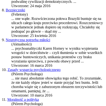
podwalinę cywilizacji demokratycznych. ...
Utworzone: 24 maja 2016
8.
Bezpieczniki
(Felietony)
... one wątłe. Rozwścieczona połowa Brazylii
bunt
uje się na
ulicach całego kraju przeciwko procederowi. Roszczeniowcy
w parlamencie jednak dopiero się rozkręcają. Chciałoby się
podrapać po głowie – skąd my ...
Utworzone: 25 kwietnia 2016
9.
Neurotyczna potrzeba miłości
(Aktualności)
... psychoanalityczki Karen Horney w wyniku wypierania
wrogości w dzieciństwie – czyli tłumienia w sobie wszelkich
postaw
bunt
owniczych, unikania protestów czy braku
wyrażania sprzeciwu, z powodu obawy przed ...
Utworzone: 16 marca 2016
10.
Zasady wsparcia psychologicznego
(Piórem Psychologa)
... nie masz absolutnie obowiązku tego robić. To zrozumiałe,
że nie każdy objaw jesteś w stanie przyjąć bez
bunt
u. Jeśli
choroba wiąże się z zaburzonym obrazem rzeczywistości lub
omamami, pamiętaj, że ...
Utworzone: 10 marca 2016
11.
Moralność a polityka
(Piórem Psychologa)