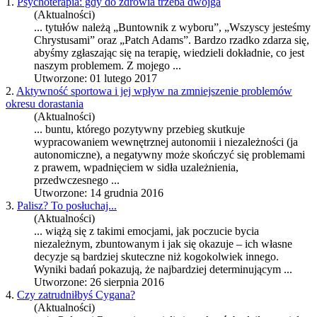
1.
Psychoterapia: gdy do zdrowia trzeba dwojga
(Aktualności)
... tytułów należą „
Bunt
ownik z wyboru”, „Wszyscy jesteśmy
Chrystusami” oraz „Patch Adams”. Bardzo rzadko zdarza się,
abyśmy zgłaszając się na terapię, wiedzieli dokładnie, co jest
naszym problemem. Z mojego ...
Utworzone: 01 lutego 2017
2.
Aktywność sportowa i jej wpływ na zmniejszenie problemów
okresu dorastania
(Aktualności)
...
bunt
u, którego pozytywny przebieg skutkuje
wypracowaniem wewnętrznej autonomii i niezależności (ja
autonomiczne), a negatywny może skończyć się problemami
z prawem, wpadnięciem w sidła uzależnienia,
przedwczesnego ...
Utworzone: 14 grudnia 2016
3.
Palisz? To posłuchaj...
(Aktualności)
... wiążą się z takimi emocjami, jak poczucie bycia
niezależnym, z
bunt
owanym i jak się okazuje – ich własne
decyzje są bardziej skuteczne niż kogokolwiek innego.
Wyniki badań pokazują, że najbardziej determinującym ...
Utworzone: 26 sierpnia 2016
4.
Czy zatrudniłbyś Cygana?
(Aktualności)