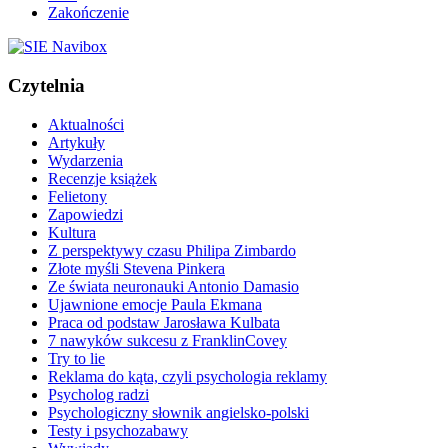
Zakończenie
Czytelnia
Aktualności
Artykuły
Wydarzenia
Recenzje książek
Felietony
Zapowiedzi
Kultura
Z perspektywy czasu Philipa Zimbardo
Złote myśli Stevena Pinkera
Ze świata neuronauki Antonio Damasio
Ujawnione emocje Paula Ekmana
Praca od podstaw Jarosława Kulbata
7 nawyków sukcesu z FranklinCovey
Try to lie
Reklama do kąta, czyli psychologia reklamy
Psycholog radzi
Psychologiczny słownik angielsko-polski
Testy i psychozabawy