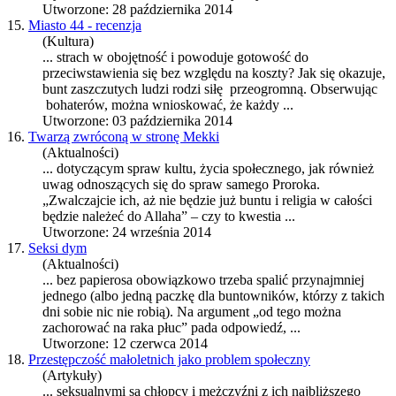
Utworzone: 28 października 2014
15.
Miasto 44 - recenzja
(Kultura)
... strach w obojętność i powoduje gotowość do
przeciwstawienia się bez względu na koszty? Jak się okazuje,
bunt
zaszczutych ludzi rodzi siłę przeogromną. Obserwując
bohaterów, można wnioskować, że każdy ...
Utworzone: 03 października 2014
16.
Twarzą zwróconą w stronę Mekki
(Aktualności)
... dotyczącym spraw kultu, życia społecznego, jak również
uwag odnoszących się do spraw samego Proroka.
„Zwalczajcie ich, aż nie będzie już
bunt
u i religia w całości
będzie należeć do Allaha” – czy to kwestia ...
Utworzone: 24 września 2014
17.
Seksi dym
(Aktualności)
... bez papierosa obowiązkowo trzeba spalić przynajmniej
jednego (albo jedną paczkę dla
bunt
owników, którzy z takich
dni sobie nic nie robią). Na argument „od tego można
zachorować na raka płuc” pada odpowiedź, ...
Utworzone: 12 czerwca 2014
18.
Przestępczość małoletnich jako problem społeczny
(Artykuły)
... seksualnymi są chłopcy i mężczyźni z ich najbliższego