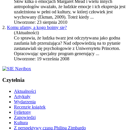
Słów kilka o emocjach Margaret Mead i wielu innych
antropologów uważało, że ludzkie emocje i ich ekspresja jest
uzależniona w pełni od kultury, w której człowiek jest
wychowany (Ekman, 2009). Toteż kiedy ...
Utworzone: 23 sierpnia 2010
2.
Komu ufamy, a kogo boimy się?
(Aktualności)
Co sprawia, że ludzka twarz jest odczytywana jako godna
zaufania lub przerażająca? Nad odpowiedzią na to pytanie
zastanawiali się psychologowie z Uniwersytetu Princeton.
Opracowując specjalny program generujący ...
Utworzone: 19 września 2008
Czytelnia
Aktualności
Artykuły
Wydarzenia
Recenzje książek
Felietony
Zapowiedzi
Kultura
Z perspektywy czasu Philipa Zimbardo