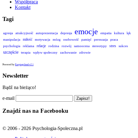
Współpraca
Kontakt
Tagi
emocje
agresja
atrakcyjność
autoprezentacja
depresja
empatia
kultura
lęk
miłość
manipulacja
motywacja
mózg
osobowość
pamięć
perswazja
praca
relacje
stres
psychologia
reklama
rodzina
rozwój
samoocena
stereotypy
sukces
szczęście
terapia
wpływ społeczny
zachowanie
zdrowie
Powered by
Easytagcloud v2.1
Newsletter
Bądź na bieżąco!
e-mail
Znajdź nas na Facebooku
© 2006 - 2026 Psychologia-Spoleczna.pl