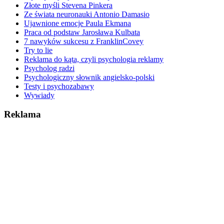
Złote myśli Stevena Pinkera
Ze świata neuronauki Antonio Damasio
Ujawnione emocje Paula Ekmana
Praca od podstaw Jarosława Kulbata
7 nawyków sukcesu z FranklinCovey
Try to lie
Reklama do kąta, czyli psychologia reklamy
Psycholog radzi
Psychologiczny słownik angielsko-polski
Testy i psychozabawy
Wywiady
Reklama