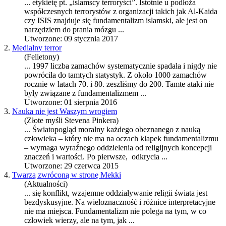
... etykietę pt. „islamscy terroryści”. Istotnie u podłoża
współczesnych terrorystów z organizacji takich jak Al-Kaida
czy ISIS znajduje się
fundamentalizm
islamski, ale jest on
narzędziem do prania mózgu ...
Utworzone: 09 stycznia 2017
2.
Medialny terror
(Felietony)
... 1997 liczba zamachów systematycznie spadała i nigdy nie
powróciła do tamtych statystyk. Z około 1000 zamachów
rocznie w latach 70. i 80. zeszliśmy do 200. Tamte ataki nie
były związane z
fundamentalizm
em ...
Utworzone: 01 sierpnia 2016
3.
Nauka nie jest Waszym wrogiem
(Złote myśli Stevena Pinkera)
... Światopogląd moralny każdego obeznanego z nauką
człowieka – który nie ma na oczach klapek
fundamentalizm
u
– wymaga wyraźnego oddzielenia od religijnych koncepcji
znaczeń i wartości. Po pierwsze, odkrycia ...
Utworzone: 29 czerwca 2015
4.
Twarzą zwróconą w stronę Mekki
(Aktualności)
... się konflikt, wzajemne oddziaływanie religii świata jest
bezdyskusyjne. Na wieloznaczność i różnice interpretacyjne
nie ma miejsca.
Fundamentalizm
nie polega na tym, w co
człowiek wierzy, ale na tym, jak ...