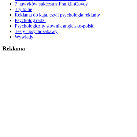
7 nawyków sukcesu z FranklinCovey
Try to lie
Reklama do kąta, czyli psychologia reklamy
Psycholog radzi
Psychologiczny słownik angielsko-polski
Testy i psychozabawy
Wywiady
Reklama