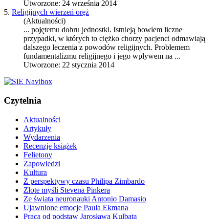
Utworzone: 24 września 2014
5.
Religijnych wierzeń oręż
(Aktualności)
... pojętemu dobru jednostki. Istnieją bowiem liczne
przypadki, w których to ciężko chorzy pacjenci odmawiają
dalszego leczenia z powodów religijnych. Problemem
fundamentalizm
u religijnego i jego wpływem na ...
Utworzone: 22 stycznia 2014
Czytelnia
Aktualności
Artykuły
Wydarzenia
Recenzje książek
Felietony
Zapowiedzi
Kultura
Z perspektywy czasu Philipa Zimbardo
Złote myśli Stevena Pinkera
Ze świata neuronauki Antonio Damasio
Ujawnione emocje Paula Ekmana
Praca od podstaw Jarosława Kulbata