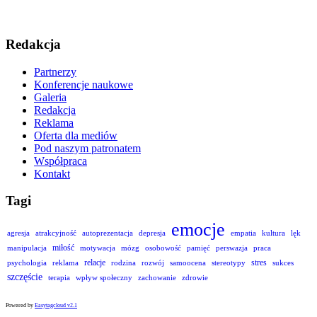
Redakcja
Partnerzy
Konferencje naukowe
Galeria
Redakcja
Reklama
Oferta dla mediów
Pod naszym patronatem
Współpraca
Kontakt
Tagi
emocje
agresja
atrakcyjność
autoprezentacja
depresja
empatia
kultura
lęk
miłość
manipulacja
motywacja
mózg
osobowość
pamięć
perswazja
praca
relacje
stres
psychologia
reklama
rodzina
rozwój
samoocena
stereotypy
sukces
szczęście
terapia
wpływ społeczny
zachowanie
zdrowie
Powered by
Easytagcloud v2.1