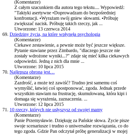
(Komentarze)
Z całym szacunkiem dla autora tego tekstu.... Wypowiedź:
"Taktyki asertywne •Doprowadzam do bezpośredniej
konfrontacji. •Wyrażam swój
gniew
słowami. •Próbuję
zwiększać nacisk. Próbuję takich rzeczy, jak ...
Utworzone: 13 czerwca 2014
69.
Dziedziny życia, na które wpłynęła psychologia
(Komentarze)
Ciekawe zestawienie, a pewnie może być jeszcze większe.
Pytanie stawiane przez Zimbardo, "dlaczego jeszcze nie
zostały wdrożone wyniki...?" zdaje się mieć kilka ciekawych
odpowiedzi. Jedną z nich dla mnie ...
Utworzone: 10 lipca 2015
70.
Najlepszą obroną jest…
(Komentarze)
Zazdrość, a może też zawiść? Trudno jest samemu coś
wymyślić, łatwiej coś spostponować, zgoda. Jednak przede
wszystkim stawiam na frustrację, skumulowaną, która kipi i
domaga się wyrażenia, zaznaczenia. ...
Utworzone: 12 lipca 2015
71.
10 rzeczy, których nie usłyszysz od swojej mamy
(Komentarze)
Panie Przemysławie. Dziękuję za Pańskie słowa. Życie pisze
swoje scenariusze i trudno o uniwersalne rozwiązania, co do
tego zgoda. Gdzie Pan odczytał próbę generalizacji w mojej