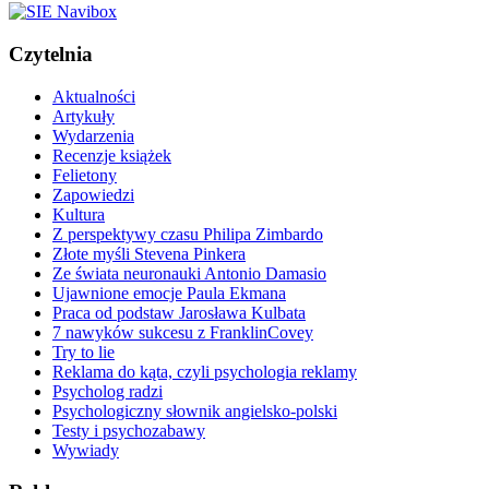
Czytelnia
Aktualności
Artykuły
Wydarzenia
Recenzje książek
Felietony
Zapowiedzi
Kultura
Z perspektywy czasu Philipa Zimbardo
Złote myśli Stevena Pinkera
Ze świata neuronauki Antonio Damasio
Ujawnione emocje Paula Ekmana
Praca od podstaw Jarosława Kulbata
7 nawyków sukcesu z FranklinCovey
Try to lie
Reklama do kąta, czyli psychologia reklamy
Psycholog radzi
Psychologiczny słownik angielsko-polski
Testy i psychozabawy
Wywiady