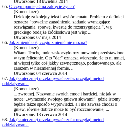
Utworzone: 18 kwietnia 2014
65.
O czym pamiętać na zakręcie życia?
(Komentarze)
Dziekuję za kolejny tekst i wybór tematu. Problem z definicji
oznacza "poważne zagadnienie, zadanie wymagające
rozwiązania, sprawę, kwestię do rozstrzygnięcia ", wg
greckiego bodajże źródłosłowu jest więc ...
Utworzone: 07 maja 2014
66.
Jak zmienić coś, czego zmienić nie można?
(Komentarze)
Witam. Trochę mnie zaskoczyło rozumowanie przedstawione
w tym felietonie. Oto "dar" oznacza wierzenie, że to ni mniej,
ni więcej tylko coś jakby zewnętrznego, podarowanego, ale
zarazem w niezmiennej formie, ...
Utworzone: 04 czerwca 2014
67.
Jak (skutecznie) przekonywać szefa: przegląd metod
oddziaływania
(Komentarze)
... zwrotnej. Nazwanie swoich emocji bardziej, niż jak w
notce: „wyrażenie swojego
gniew
u słowami”, gdzie istotny
będzie także sposób wypowiedzi, a i nie zawsze chodzi o
gniew
, równie dobrze może to być rozczarowanie, ...
Utworzone: 13 czerwca 2014
68.
Jak (skutecznie) przekonywać szefa: przegląd metod
oddziaływania