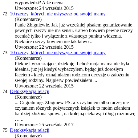
wypowiedzi? A że ocena ...
Utworzone: 24 września 2015
72.
10 rzeczy, których nie usłyszysz od swojej mamy
(Komentarze)
Panie Zbi
gniew
ie. Jak już wcześniej pisałem genarlizowanie
pewnych rzeczy nie ma sensu. Łatwo bowiem pewne rzeczy
oceniać tylko i wyłącznie z własnego punktu widzenia.
Niektóre rzeczy bowiem nie tak łatwo ...
Utworzone: 22 września 2015
73.
10 rzeczy, których nie usłyszysz od swojej mamy
(Komentarze)
Piękne i wzruszające, dziękuję. I choć moja mama nie była
idealna, już jej kiedyś wybaczyłem, będąc już dorosłym
facetem - kiedy oznajmiałem rodzicom decyzję o założeniu
swojej rodziny. Najpierw powiedziałem ...
Utworzone: 22 września 2015
74.
Detoksykacja relacji
(Komentarze)
... Ci gratuluję. Zbi
gniew
PS. a z czytaniem albo raczej nie
czytaniem różnych pożytecznych książek to moim zdaniem
bardziej złożona sprawa, na kolejną ciekawą i długą rozmowę
… ...
Utworzone: 25 września 2017
75.
Detoksykacja relacji
(Komentarze)