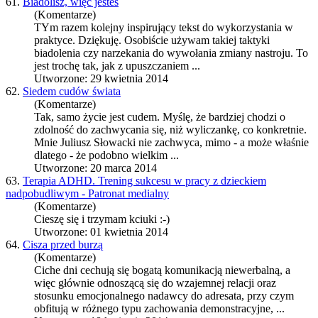
61.
Biadolisz, więc jesteś
(Komentarze)
TYm razem kolejny inspirujący tekst do wykorzystania w
praktyce. Dziękuję. Osobiście używam takiej taktyki
biadolenia czy narzekania do wywołania zmiany nastroju. To
jest trochę tak, jak z upuszczaniem ...
Utworzone: 29 kwietnia 2014
62.
Siedem cudów świata
(Komentarze)
Tak, samo życie jest cudem. Myślę, że bardziej chodzi o
zdolność do zachwycania się, niż wyliczankę, co konkretnie.
Mnie Juliusz Słowacki nie zachwyca, mimo - a może właśnie
dlatego - że podobno wielkim ...
Utworzone: 20 marca 2014
63.
Terapia ADHD. Trening sukcesu w pracy z dzieckiem
nadpobudliwym - Patronat medialny
(Komentarze)
Cieszę się i trzymam kciuki :-)
Utworzone: 01 kwietnia 2014
64.
Cisza przed burzą
(Komentarze)
Ciche dni cechują się bogatą komunikacją niewerbalną, a
więc głównie odnoszącą się do wzajemnej relacji oraz
stosunku emocjonalnego nadawcy do adresata, przy czym
obfitują w różnego typu zachowania demonstracyjne, ...