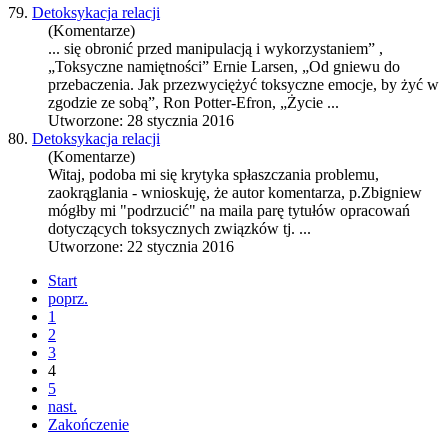
79.
Detoksykacja relacji
(Komentarze)
... się obronić przed manipulacją i wykorzystaniem” ,
„Toksyczne namiętności” Ernie Larsen, „Od
gniew
u do
przebaczenia. Jak przezwyciężyć toksyczne emocje, by żyć w
zgodzie ze sobą”, Ron Potter-Efron, „Życie ...
Utworzone: 28 stycznia 2016
80.
Detoksykacja relacji
(Komentarze)
Witaj, podoba mi się krytyka spłaszczania problemu,
zaokrąglania - wnioskuję, że autor komentarza, p.Zbi
gniew
mógłby mi "podrzucić" na maila parę tytułów opracowań
dotyczących toksycznych związków tj. ...
Utworzone: 22 stycznia 2016
Start
poprz.
1
2
3
4
5
nast.
Zakończenie