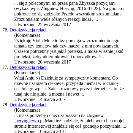
... się z poleconymi mi przez pana Zbyszka pozycjami
(wykaz: wpis Zbi
gniew
Heryng, 2016-01-28). Na gorąco i
pokrótce co się zadziało: Przede wszystkim zrozumiałam.
Zrozumiałam wiele różnych reakcji ludzi , ...
Utworzone: 25 września 2017
76.
Detoksykacja relacji
(Komentarze)
Dziękuję Violu Mnie to też pomaga w zrozumieniu tego
tematu czy tematów tak czy inaczej z nim powiązanych.
Czasem potrzebny jest jakiś pretekst, a może właśnie jakiś
pre-tekst, żeby ukierunkować i uporządkować ...
Utworzone: 20 września 2017
77.
Detoksykacja relacji
(Komentarze)
Witaj Aniu :-) Dziękuję za sympatyczny komentarz. Co
dziwne i zarazem ciekawe, przypada niemal w rocznicę
ostatniego wpisu. Zaletą rozmowy przez internet jest to, że
tutaj nic nie ginie, a można i nawet ...
Utworzone: 14 marca 2017
78.
Detoksykacja relacji
(Komentarze)
... masz potrzebę i chęci zapraszam na zbi
gniew
.heryng@wp.pl
Mam też nadzieję, że niebawem i na mojej
stronie internetowej znajdzie się coś godnego poczytania. ...
Utworzone: 16 marca 2016