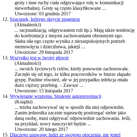
gesty i inne ruchy ciała od
gry
wające rolę w komunikacji
niewerbalnej. Gesty są często klasyfikowane ...
Utworzone: 03 grudnia 2017
12.
Szacunek, którego skrycie pragniesz
(Aktualności)
... racjonalizacją, od
gry
waniem roli itp.). Mają także tendencję
do konfrontacji z innymi zachowaniami obronnymi ego.
Słaba siła ego często wynika z niezaspokojonych potrzeb
niemowlęcia i dzieciństwa, jakiejś ...
Utworzone: 29 listopada 2017
13.
Wszystko jest w twojej głowie
(Aktualności)
... swoich życiowych celów, kiedy ponownie zachorowała.
Zaczęło się od tego, że kilku pracowników w biurze złapało
gry
pę. Pauline również, ale w jej przypadku infekcja miała
dużo cięższy przebieg. – Zawsze ...
Utworzone: 15 listopada 2017
14.
Wywieranie wrażenia. Strategie autoprezentacji
(Książki)
... trzeba zachowywać się w sposób dla niej odpowiedni.
Zanim jednostka zacznie naprawdę postrzegać siebie jako
daną osobę, musi od
gry
wać odpowiednie zachowania. Jeśli,
na przykład, nowy nauczyciel będzie ...
Utworzone: 20 lutego 2017
15.
Dlaczego usuwając ludzi ze swojego otoczenia, nie jesteś