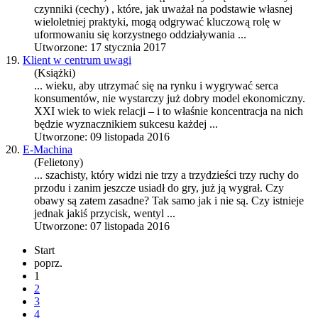
czynniki (cechy) , które, jak uważał na podstawie własnej
wieloletniej praktyki, mogą od
gry
wać kluczową rolę w
uformowaniu się korzystnego oddziaływania ...
Utworzone: 17 stycznia 2017
19.
Klient w centrum uwagi
(Książki)
... wieku, aby utrzymać się na rynku i wy
gry
wać serca
konsumentów, nie wystarczy już dobry model ekonomiczny.
XXI wiek to wiek relacji – i to właśnie koncentracja na nich
będzie wyznacznikiem sukcesu każdej ...
Utworzone: 09 listopada 2016
20.
E-Machina
(Felietony)
... szachisty, który widzi nie trzy a trzydzieści trzy ruchy do
przodu i zanim jeszcze usiadł do
gry
, już ją wygrał. Czy
obawy są zatem zasadne? Tak samo jak i nie są. Czy istnieje
jednak jakiś przycisk, wentyl ...
Utworzone: 07 listopada 2016
Start
poprz.
1
2
3
4