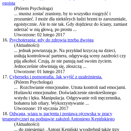
egoistą
(Piórem Psychologa)
... musisz zostać zraniony, by to wszystko roz
gry
źć i
zrozumieć. I może dla niektórych ludzi brzmi to zarozumiale,
egoistycznie. Ale to nie tak. Gdy dojdziesz do ściany, zamiast
uderzać w nią głową, po prostu ...
Utworzone: 02 lutego 2017
16.
Psychoterapia: gdy do zdrowia trzeba dwojga
(Aktualności)
... jednak powtarzają je. Na przykład krzyczą na dzieci,
usiłują kontrolować partnera, od
gry
wają sceny zazdrości czy
piją alkohol. Czują, że nie panują nad swoim życiem.
Jednocześnie obwiniają się, złoszczą ...
Utworzone: 01 lutego 2017
17.
Cyberseks i pornografia. Jak wyjść z uzależnienia.
(Piórem Psychologa)
... Rozchwianie emocjonalne. Utrata kontroli nad emocjami.
Huśtawki emocjonalne. Doświadczenie nieokreślonego
wstydu i lęku. Manipulacja. Od
gry
wanie roli męczennika,
bohatera lub ofiary. Wykorzystywanie ...
Utworzone: 19 stycznia 2017
18.
Odwaga, wiara w pacjenta i postawa ojcowska w pracy
terapeutycznej na podstawie założeń Antoniego Kępińskiego
(Aktualności)
... do zniesienia) . Antoni Kępiński wyodrębnił także trzy