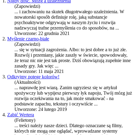
1.
Nigdy dość. Mózg a uzależnienia
(Zapowiedzi)
... i zachowaniu na skutek długotrwałego uzależnienia. W
nowatorski sposób definiuje rolę, jaką substancje
psychoaktywne od
gry
wają w naszym życiu i rozwija
nadzwyczaj trafne przemyślenia co do sposobów, na ...
Utworzone: 22 grudnia 2021
2.
Myślenie czarno-białe
(Zapowiedzi)
... się w sytuacji zagrożenia. Albo: to jest dobre a to już złe.
Rozwój i przemiany, jakie zaszły w świecie, spowodowały,
że teraz nic nie jest tak proste. Dziś obowiązują zupełnie inne
zasady
gry
. Jak więc ...
Utworzone: 11 maja 2021
3.
Odkryjmy potęgę kolorów!
(Aktualności)
... naprawdę jest wiarą. Zanim u
gry
ziesz się w artykuł
spożywczy lub wypijesz pierwszy łyk napoju, Twój mózg już
rozwija oczekiwania na to, jak może smakować - na
podstawie zapachu, tekstury i oczywiście ...
Utworzone: 24 lutego 2019
4.
Zabić Wertera
(Felietony)
... treści należy nasze dzieci. Dlatego oznaczane są filmy,
których nie mogą one oglądać, wprowadzane systemy