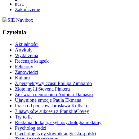
nast.
Zakończenie
Czytelnia
Aktualności
Artykuły
Wydarzenia
Recenzje książek
Felietony
Zapowiedzi
Kultura
Z perspektywy czasu Philipa Zimbardo
Złote myśli Stevena Pinkera
Ze świata neuronauki Antonio Damasio
Ujawnione emocje Paula Ekmana
Praca od podstaw Jarosława Kulbata
7 nawyków sukcesu z FranklinCovey
Try to lie
Reklama do kąta, czyli psychologia reklamy
Psycholog radzi
Psychologiczny słownik angielsko-polski