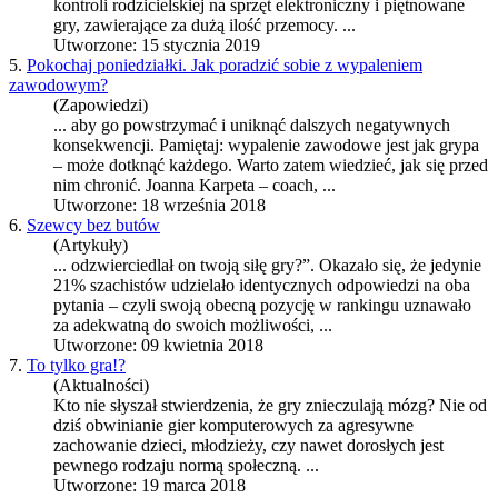
kontroli rodzicielskiej na sprzęt elektroniczny i piętnowane
gry
, zawierające za dużą ilość przemocy. ...
Utworzone: 15 stycznia 2019
5.
Pokochaj poniedziałki. Jak poradzić sobie z wypaleniem
zawodowym?
(Zapowiedzi)
... aby go powstrzymać i uniknąć dalszych negatywnych
konsekwencji. Pamiętaj: wypalenie zawodowe jest jak
gry
pa
– może dotknąć każdego. Warto zatem wiedzieć, jak się przed
nim chronić. Joanna Karpeta – coach, ...
Utworzone: 18 września 2018
6.
Szewcy bez butów
(Artykuły)
... odzwierciedlał on twoją siłę
gry
?”. Okazało się, że jedynie
21% szachistów udzielało identycznych odpowiedzi na oba
pytania – czyli swoją obecną pozycję w rankingu uznawało
za adekwatną do swoich możliwości, ...
Utworzone: 09 kwietnia 2018
7.
To tylko gra!?
(Aktualności)
Kto nie słyszał stwierdzenia, że
gry
znieczulają mózg? Nie od
dziś obwinianie gier komputerowych za agresywne
zachowanie dzieci, młodzieży, czy nawet dorosłych jest
pewnego rodzaju normą społeczną. ...
Utworzone: 19 marca 2018