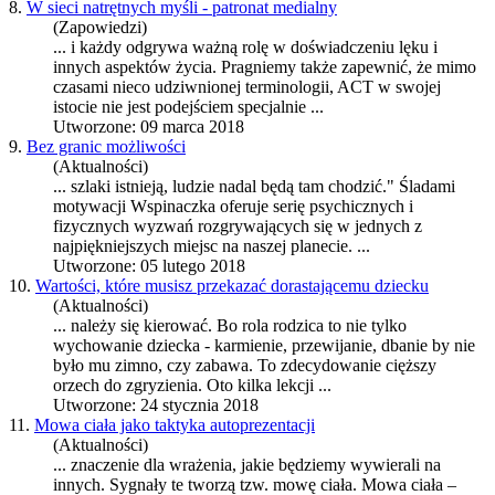
8.
W sieci natrętnych myśli - patronat medialny
(Zapowiedzi)
... i każdy od
gry
wa ważną rolę w doświadczeniu lęku i
innych aspektów życia. Pragniemy także zapewnić, że mimo
czasami nieco udziwnionej terminologii, ACT w swojej
istocie nie jest podejściem specjalnie ...
Utworzone: 09 marca 2018
9.
Bez granic możliwości
(Aktualności)
... szlaki istnieją, ludzie nadal będą tam chodzić." Śladami
motywacji Wspinaczka oferuje serię psychicznych i
fizycznych wyzwań roz
gry
wających się w jednych z
najpiękniejszych miejsc na naszej planecie. ...
Utworzone: 05 lutego 2018
10.
Wartości, które musisz przekazać dorastającemu dziecku
(Aktualności)
... należy się kierować. Bo rola rodzica to nie tylko
wychowanie dziecka - karmienie, przewijanie, dbanie by nie
było mu zimno, czy zabawa. To zdecydowanie cięższy
orzech do z
gry
zienia. Oto kilka lekcji ...
Utworzone: 24 stycznia 2018
11.
Mowa ciała jako taktyka autoprezentacji
(Aktualności)
... znaczenie dla wrażenia, jakie będziemy wywierali na
innych. Sygnały te tworzą tzw. mowę ciała. Mowa ciała –