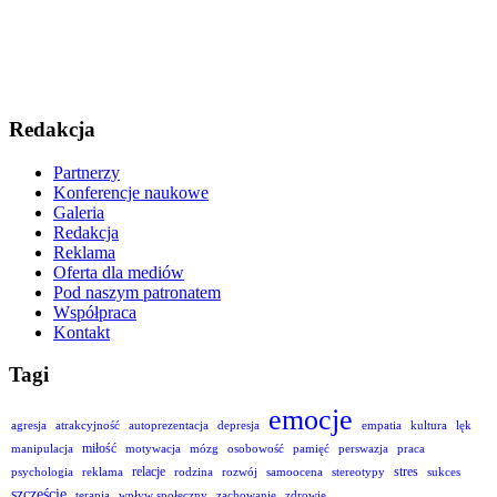
Redakcja
Partnerzy
Konferencje naukowe
Galeria
Redakcja
Reklama
Oferta dla mediów
Pod naszym patronatem
Współpraca
Kontakt
Tagi
emocje
agresja
atrakcyjność
autoprezentacja
depresja
empatia
kultura
lęk
miłość
manipulacja
motywacja
mózg
osobowość
pamięć
perswazja
praca
relacje
stres
psychologia
reklama
rodzina
rozwój
samoocena
stereotypy
sukces
szczęście
terapia
wpływ społeczny
zachowanie
zdrowie