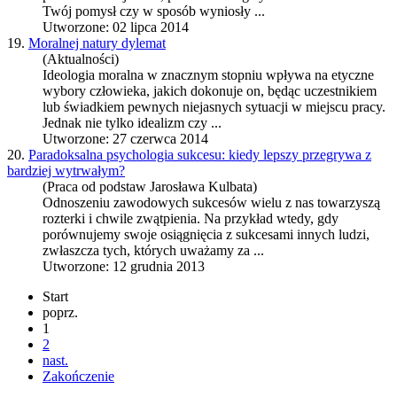
Twój pomysł czy w sposób wyniosły ...
Utworzone: 02 lipca 2014
19.
Moralnej natury dylemat
(Aktualności)
Ideologia moralna w znacznym stopniu wpływa na etyczne
wybory człowieka, jakich dokonuje on, będąc uczestnikiem
lub świadkiem pewnych niejasnych sytuacji w miejscu pracy.
Jednak nie tylko idealizm czy ...
Utworzone: 27 czerwca 2014
20.
Paradoksalna psychologia sukcesu: kiedy lepszy przegrywa z
bardziej wytrwałym?
(Praca od podstaw Jarosława Kulbata)
Odnoszeniu zawodowych sukcesów wielu z nas towarzyszą
rozterki i chwile zwątpienia. Na przykład wtedy, gdy
porównujemy swoje osiągnięcia z sukcesami innych ludzi,
zwłaszcza tych, których uważamy za ...
Utworzone: 12 grudnia 2013
Start
poprz.
1
2
nast.
Zakończenie