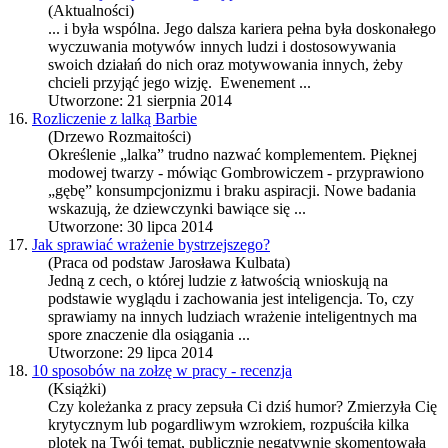
(Aktualności)
... i była wspólna. Jego dalsza
kariera
pełna była doskonałego
wyczuwania motywów innych ludzi i dostosowywania
swoich działań do nich oraz motywowania innych, żeby
chcieli przyjąć jego wizję. Ewenement ...
Utworzone: 21 sierpnia 2014
16.
Rozliczenie z lalką Barbie
(Drzewo Rozmaitości)
Określenie „lalka” trudno nazwać komplementem. Pięknej
modowej twarzy - mówiąc Gombrowiczem - przyprawiono
„gębę” konsumpcjonizmu i braku aspiracji. Nowe badania
wskazują, że dziewczynki bawiące się ...
Utworzone: 30 lipca 2014
17.
Jak sprawiać wrażenie bystrzejszego?
(Praca od podstaw Jarosława Kulbata)
Jedną z cech, o której ludzie z łatwością wnioskują na
podstawie wyglądu i zachowania jest inteligencja. To, czy
sprawiamy na innych ludziach wrażenie inteligentnych ma
spore znaczenie dla osiągania ...
Utworzone: 29 lipca 2014
18.
10 sposobów na zołzę w pracy - recenzja
(Książki)
Czy koleżanka z pracy zepsuła Ci dziś humor? Zmierzyła Cię
krytycznym lub pogardliwym wzrokiem, rozpuściła kilka
plotek na Twój temat, publicznie negatywnie skomentowała