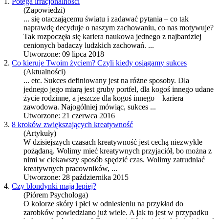
1.
Potęga irracjonalności
(Zapowiedzi)
... się otaczającemu światu i zadawać pytania – co tak
naprawdę decyduje o naszym zachowaniu, co nas motywuje?
Tak rozpoczęła się
kariera
naukowa jednego z najbardziej
cenionych badaczy ludzkich zachowań. ...
Utworzone: 09 lipca 2018
2.
Co kieruje Twoim życiem? Czyli kiedy osiągamy sukces
(Aktualności)
... etc. Sukces definiowany jest na różne sposoby. Dla
jednego jego miarą jest gruby portfel, dla kogoś innego udane
życie rodzinne, a jeszcze dla kogoś innego –
kariera
zawodowa. Najogólniej mówiąc, sukces ...
Utworzone: 21 czerwca 2016
3.
8 kroków zwiększających kreatywność
(Artykuły)
W dzisiejszych czasach kreatywność jest cechą niezwykle
pożądaną. Wolimy mieć kreatywnych przyjaciół, bo można z
nimi w ciekawszy sposób spędzić czas. Wolimy zatrudniać
kreatywnych pracowników, ...
Utworzone: 28 października 2015
4.
Czy blondynki mają lepiej?
(Piórem Psychologa)
O kolorze skóry i płci w odniesieniu na przykład do
zarobków powiedziano już wiele. A jak to jest w przypadku