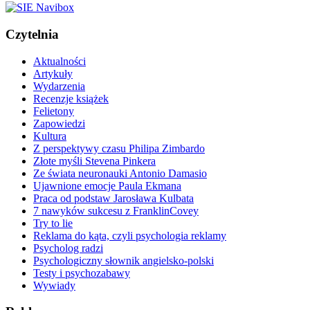
Czytelnia
Aktualności
Artykuły
Wydarzenia
Recenzje książek
Felietony
Zapowiedzi
Kultura
Z perspektywy czasu Philipa Zimbardo
Złote myśli Stevena Pinkera
Ze świata neuronauki Antonio Damasio
Ujawnione emocje Paula Ekmana
Praca od podstaw Jarosława Kulbata
7 nawyków sukcesu z FranklinCovey
Try to lie
Reklama do kąta, czyli psychologia reklamy
Psycholog radzi
Psychologiczny słownik angielsko-polski
Testy i psychozabawy
Wywiady