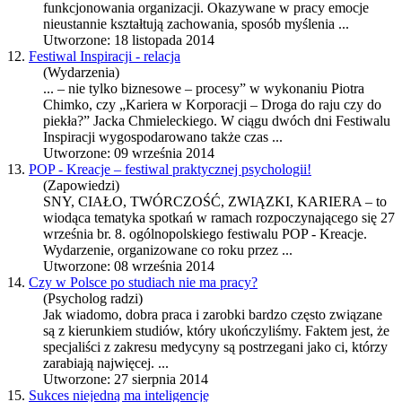
funkcjonowania organizacji. Okazywane w pracy emocje
nieustannie kształtują zachowania, sposób myślenia ...
Utworzone: 18 listopada 2014
12.
Festiwal Inspiracji - relacja
(Wydarzenia)
... – nie tylko biznesowe – procesy” w wykonaniu Piotra
Chimko, czy „
Kariera
w Korporacji – Droga do raju czy do
piekła?” Jacka Chmieleckiego. W ciągu dwóch dni Festiwalu
Inspiracji wygospodarowano także czas ...
Utworzone: 09 września 2014
13.
POP - Kreacje – festiwal praktycznej psychologii!
(Zapowiedzi)
SNY, CIAŁO, TWÓRCZOŚĆ, ZWIĄZKI,
KARIERA
– to
wiodąca tematyka spotkań w ramach rozpoczynającego się 27
września br. 8. ogólnopolskiego festiwalu POP - Kreacje.
Wydarzenie, organizowane co roku przez ...
Utworzone: 08 września 2014
14.
Czy w Polsce po studiach nie ma pracy?
(Psycholog radzi)
Jak wiadomo, dobra praca i zarobki bardzo często związane
są z kierunkiem studiów, który ukończyliśmy. Faktem jest, że
specjaliści z zakresu medycyny są postrzegani jako ci, którzy
zarabiają najwięcej. ...
Utworzone: 27 sierpnia 2014
15.
Sukces niejedną ma inteligencję