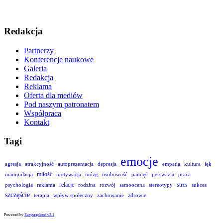
Redakcja
Partnerzy
Konferencje naukowe
Galeria
Redakcja
Reklama
Oferta dla mediów
Pod naszym patronatem
Współpraca
Kontakt
Tagi
emocje
agresja
atrakcyjność
autoprezentacja
depresja
empatia
kultura
lęk
miłość
manipulacja
motywacja
mózg
osobowość
pamięć
perswazja
praca
relacje
stres
psychologia
reklama
rodzina
rozwój
samoocena
stereotypy
sukces
szczęście
terapia
wpływ społeczny
zachowanie
zdrowie
Powered by
Easytagcloud v2.1