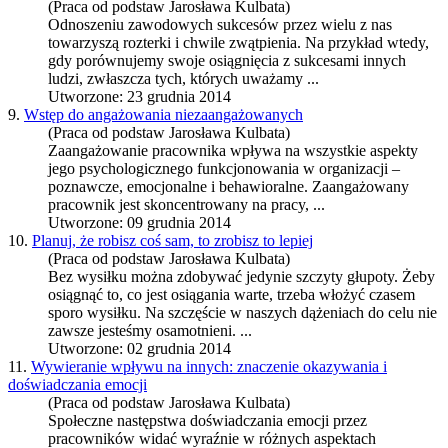
(Praca od podstaw Jarosława Kulbata)
Odnoszeniu zawodowych sukcesów przez wielu z nas
towarzyszą rozterki i chwile zwątpienia. Na przykład wtedy,
gdy porównujemy swoje osiągnięcia z sukcesami innych
ludzi, zwłaszcza tych, których uważamy ...
Utworzone: 23 grudnia 2014
9.
Wstęp do angażowania niezaangażowanych
(Praca od podstaw Jarosława Kulbata)
Zaangażowanie pracownika wpływa na wszystkie aspekty
jego psychologicznego funkcjonowania w organizacji –
poznawcze, emocjonalne i behawioralne. Zaangażowany
pracownik jest skoncentrowany na pracy, ...
Utworzone: 09 grudnia 2014
10.
Planuj, że robisz coś sam, to zrobisz to lepiej
(Praca od podstaw Jarosława Kulbata)
Bez wysiłku można zdobywać jedynie szczyty głupoty. Żeby
osiągnąć to, co jest osiągania warte, trzeba włożyć czasem
sporo wysiłku. Na szczęście w naszych dążeniach do celu nie
zawsze jesteśmy osamotnieni. ...
Utworzone: 02 grudnia 2014
11.
Wywieranie wpływu na innych: znaczenie okazywania i
doświadczania emocji
(Praca od podstaw Jarosława Kulbata)
Społeczne następstwa doświadczania emocji przez
pracowników widać wyraźnie w różnych aspektach