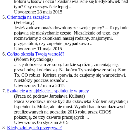
koloru włosów i oczu? Zastanawialiście się kiedykolwiek nad
tym? Czy rzeczywiście lepiej ...
Utworzone: 28 maja 2015
5.
Orientacja na szczęście
(Felietony)
Jesteś zadowolona/zadowolony ze swojej pracy? – To pytanie
pojawia się niesłychanie często. Niezależnie od tego, czy
rozmawiamy z członkami naszej rodziny, znajomymi,
przyjaciółmi, czy zupełnie przypadkowo ...
Utworzone: 11 maja 2015
6.
Co/kto określa Twoją wartość?
(Piórem Psychologa)
... się dobrze sam ze sobą. Ludzie są różni, zmieniają się,
przychodzą i odchodzą. Na końcu Ty zostajesz ze sobą. Sam.
To, CO robisz.
Kariera
sprawia, że czujemy się wartościowi.
Niektórzy podczas rozmów ...
Utworzone: 12 marca 2015
7.
Szukajcie a znajdziecie... spełnienie w pracy
(Praca od podstaw Jarosława Kulbata)
Praca zawodowa może być dla człowieka źródłem satysfakcji
i spełnienia. Może, ale nie musi. Wyniki badań sondażowych
zrealizowanych na początku 2013 roku przez CBOS
pokazują, że trzy czwarte pracujących ...
Utworzone: 06 stycznia 2015
8.
Kiedy zdolny leń przegrywa?