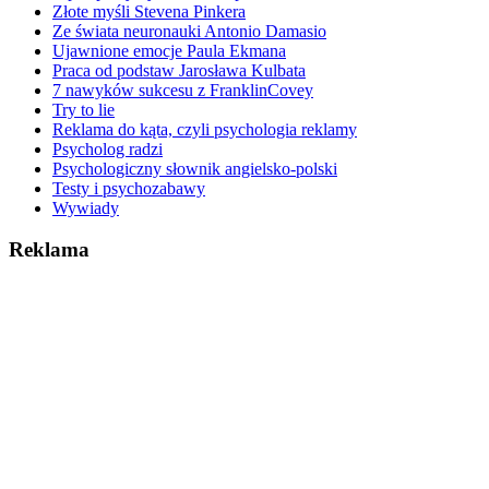
Złote myśli Stevena Pinkera
Ze świata neuronauki Antonio Damasio
Ujawnione emocje Paula Ekmana
Praca od podstaw Jarosława Kulbata
7 nawyków sukcesu z FranklinCovey
Try to lie
Reklama do kąta, czyli psychologia reklamy
Psycholog radzi
Psychologiczny słownik angielsko-polski
Testy i psychozabawy
Wywiady
Reklama