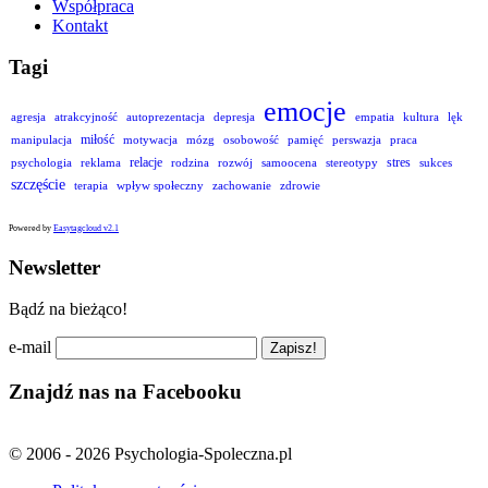
Współpraca
Kontakt
Tagi
emocje
agresja
atrakcyjność
autoprezentacja
depresja
empatia
kultura
lęk
miłość
manipulacja
motywacja
mózg
osobowość
pamięć
perswazja
praca
relacje
stres
psychologia
reklama
rodzina
rozwój
samoocena
stereotypy
sukces
szczęście
terapia
wpływ społeczny
zachowanie
zdrowie
Powered by
Easytagcloud v2.1
Newsletter
Bądź na bieżąco!
e-mail
Znajdź nas na Facebooku
© 2006 - 2026 Psychologia-Spoleczna.pl