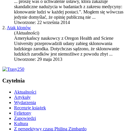
... proszę was o uchwalenie ustawy, która zakazuje
skandaliczne nadużycia w badaniach z zakresu medycyny:
klonowanie
ludzi w każdej postaci.”. Mogłem się wówczas
jedynie domyślać, że opinię publiczną nie ...
Utworzone: 22 września 2014
2.
Atak klonów
(Aktualności)
Amerykańscy naukowcy z Oregon Health and Sciene
University przeprowadzili udany zabieg sklonowania
ludzkiego zarodka. Dotychczas sądzono, że s
klonowanie
ludzkich zarodków jest niemożliwe z powodu zbyt ...
Utworzone: 29 maja 2013
Czytelnia
Aktualności
Artykuły
Wydarzenia
Recenzje książek
Felietony
Zapowiedzi
Kultura
Z perspektywy czasu Philipa Zimbardo