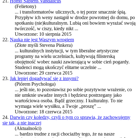
21.
Homo Sapiens Vandalicus
(Felietony)
... i transformatorów ulicznych, o tej porze smacznie śpią.
Przypływ ich weny nastąpił w drodze powrotnej do domu, po
spotkaniu (nie)
kultura
lnym. Lubią oni bowiem wyrażać swoją
twórczość, w ciszy, kiedy nikt ...
Utworzone: 10 sierpnia 2015
22.
Nauka nie jest Waszym wrogiem
(Złote myśli Stevena Pinkera)
...
kultura
lnych instytucji, w tym liberalne artystyczne
programy na wielu uczelniach, kultywują filisterską
obojętność wobec nauki zawierającą w sobie cień pogardy.
Studenci mogą ukończyć elitarne uczelnie ...
Utworzone: 29 czerwca 2015
23.
Jak lepiej dogadywać się z innymi?
(Piórem Psychologa)
... jeśli nie, to pozostawisz po sobie pozytywne wrażenie, co
nie umknie uwadze innych i będziesz postrzegany jako
wartościowa osoba. Bądź grzeczny. I
kultura
lny. To nie
wymaga wiele wysiłku, a Twoje „proszę” ...
Utworzone: 18 czerwca 2015
24.
Darwin czy koledzy, czyli o tym co sprawia, że zachowujemy
się tak, a nie inaczej
(Aktualności)
... bardzo trudne z racji chociażby tego, że na nasze