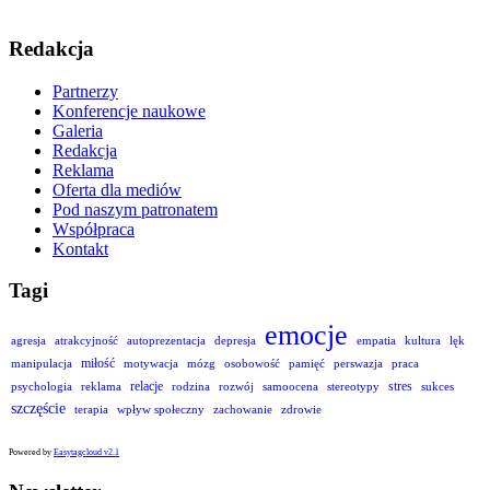
Redakcja
Partnerzy
Konferencje naukowe
Galeria
Redakcja
Reklama
Oferta dla mediów
Pod naszym patronatem
Współpraca
Kontakt
Tagi
emocje
agresja
atrakcyjność
autoprezentacja
depresja
empatia
kultura
lęk
miłość
manipulacja
motywacja
mózg
osobowość
pamięć
perswazja
praca
relacje
stres
psychologia
reklama
rodzina
rozwój
samoocena
stereotypy
sukces
szczęście
terapia
wpływ społeczny
zachowanie
zdrowie
Powered by
Easytagcloud v2.1