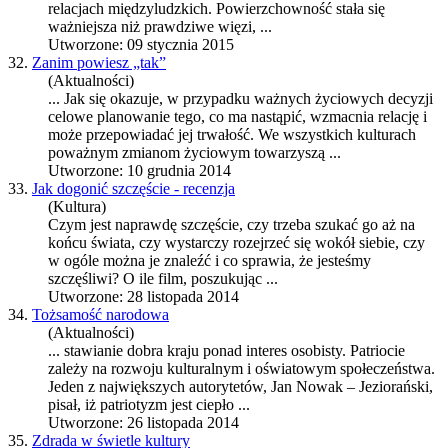
relacjach międzyludzkich. Powierzchowność stała się
ważniejsza niż prawdziwe więzi, ...
Utworzone: 09 stycznia 2015
32.
Zanim powiesz „tak”
(Aktualności)
... Jak się okazuje, w przypadku ważnych życiowych decyzji
celowe planowanie tego, co ma nastąpić, wzmacnia relację i
może przepowiadać jej trwałość. We wszystkich
kultura
ch
poważnym zmianom życiowym towarzyszą ...
Utworzone: 10 grudnia 2014
33.
Jak dogonić szczęście - recenzja
(Kultura)
Czym jest naprawdę szczęście, czy trzeba szukać go aż na
końcu świata, czy wystarczy rozejrzeć się wokół siebie, czy
w ogóle można je znaleźć i co sprawia, że jesteśmy
szczęśliwi? O ile film, poszukując ...
Utworzone: 28 listopada 2014
34.
Tożsamość narodowa
(Aktualności)
... stawianie dobra kraju ponad interes osobisty. Patriocie
zależy na rozwoju
kultura
lnym i oświatowym społeczeństwa.
Jeden z największych autorytetów, Jan Nowak – Jeziorański,
pisał, iż patriotyzm jest ciepło ...
Utworzone: 26 listopada 2014
35.
Zdrada w świetle kultury