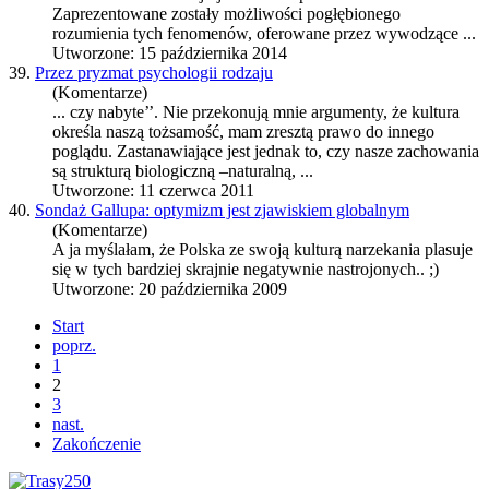
Zaprezentowane zostały możliwości pogłębionego
rozumienia tych fenomenów, oferowane przez wywodzące ...
Utworzone: 15 października 2014
39.
Przez pryzmat psychologii rodzaju
(Komentarze)
... czy nabyte’’. Nie przekonują mnie argumenty, że
kultura
określa naszą tożsamość, mam zresztą prawo do innego
poglądu. Zastanawiające jest jednak to, czy nasze zachowania
są strukturą biologiczną –naturalną, ...
Utworzone: 11 czerwca 2011
40.
Sondaż Gallupa: optymizm jest zjawiskiem globalnym
(Komentarze)
A ja myślałam, że Polska ze swoją kulturą narzekania plasuje
się w tych bardziej skrajnie negatywnie nastrojonych.. ;)
Utworzone: 20 października 2009
Start
poprz.
1
2
3
nast.
Zakończenie