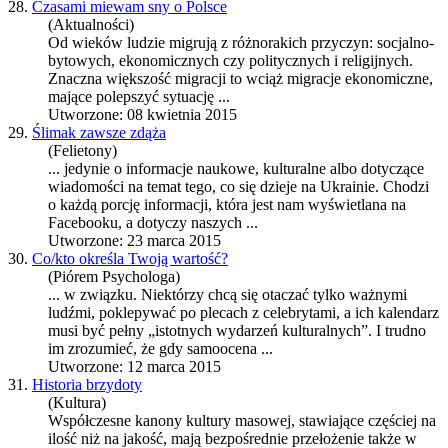
28.
Czasami miewam sny o Polsce
(Aktualności)
Od wieków ludzie migrują z różnorakich przyczyn: socjalno-
bytowych, ekonomicznych czy politycznych i religijnych.
Znaczna większość migracji to wciąż migracje ekonomiczne,
mające polepszyć sytuację ...
Utworzone: 08 kwietnia 2015
29.
Ślimak zawsze zdąża
(Felietony)
... jedynie o informacje naukowe,
kultura
lne albo dotyczące
wiadomości na temat tego, co się dzieje na Ukrainie. Chodzi
o każdą porcję informacji, która jest nam wyświetlana na
Facebooku, a dotyczy naszych ...
Utworzone: 23 marca 2015
30.
Co/kto określa Twoją wartość?
(Piórem Psychologa)
... w związku. Niektórzy chcą się otaczać tylko ważnymi
ludźmi, poklepywać po plecach z celebrytami, a ich kalendarz
musi być pełny „istotnych wydarzeń
kultura
lnych”. I trudno
im zrozumieć, że gdy samoocena ...
Utworzone: 12 marca 2015
31.
Historia brzydoty
(Kultura)
Współczesne kanony kultury masowej, stawiające częściej na
ilość niż na jakość, mają bezpośrednie przełożenie także w