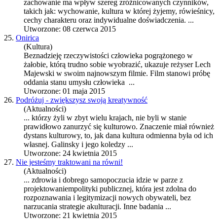
zachowanie ma wpływ szereg zróżnicowanych czynników,
takich jak: wychowanie,
kultura
w której żyjemy, rówieśnicy,
cechy charakteru oraz indywidualne doświadczenia. ...
Utworzone: 08 czerwca 2015
25.
Onirica
(Kultura)
Beznadzieję rzeczywistości człowieka pogrążonego w
żałobie, którą trudno sobie wyobrazić, ukazuje reżyser Lech
Majewski w swoim najnowszym filmie. Film stanowi próbę
oddania stanu umysłu człowieka ...
Utworzone: 01 maja 2015
26.
Podróżuj - zwiększysz swoją kreatywność
(Aktualności)
... którzy żyli w zbyt wielu krajach, nie byli w stanie
prawidłowo zanurzyć się kulturowo. Znaczenie miał również
dystans kulturowy, to, jak dana
kultura
odmienna była od ich
własnej. Galinsky i jego koledzy ...
Utworzone: 24 kwietnia 2015
27.
Nie jesteśmy traktowani na równi!
(Aktualności)
... zdrowia i dobrego samopoczucia idzie w parze z
projektowaniempolityki publicznej, która jest zdolna do
rozpoznawania i legitymizacji nowych obywateli, bez
narzucania strategie a
kultura
cji. Inne badania ...
Utworzone: 21 kwietnia 2015