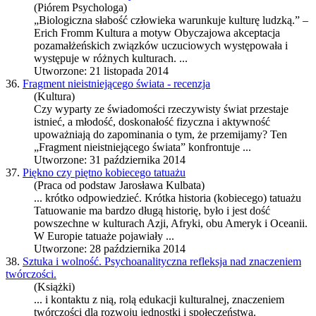
(Piórem Psychologa)
„Biologiczna słabość człowieka warunkuje kulturę ludzką.” –
Erich Fromm
Kultura
a motyw Obyczajowa akceptacja
pozamałżeńskich związków uczuciowych występowała i
występuje w różnych
kultura
ch. ...
Utworzone: 21 listopada 2014
36.
Fragment nieistniejącego świata - recenzja
(Kultura)
Czy wyparty ze świadomości rzeczywisty świat przestaje
istnieć, a młodość, doskonałość fizyczna i aktywność
upoważniają do zapominania o tym, że przemijamy? Ten
„Fragment nieistniejącego świata” konfrontuje ...
Utworzone: 31 października 2014
37.
Piękno czy piętno kobiecego tatuażu
(Praca od podstaw Jarosława Kulbata)
... krótko odpowiedzieć. Krótka historia (kobiecego) tatuażu
Tatuowanie ma bardzo długą historię, było i jest dość
powszechne w
kultura
ch Azji, Afryki, obu Ameryk i Oceanii.
W Europie tatuaże pojawiały ...
Utworzone: 28 października 2014
38.
Sztuka i wolność. Psychoanalityczna refleksja nad znaczeniem
twórczości.
(Książki)
... i kontaktu z nią, rolą edukacji
kultura
lnej, znaczeniem
twórczości dla rozwoju jednostki i społeczeństwa.