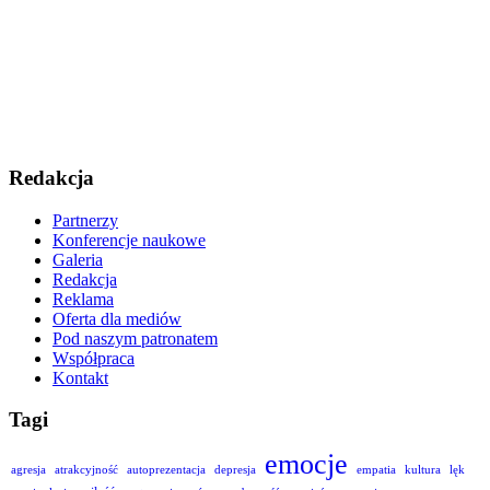
Redakcja
Partnerzy
Konferencje naukowe
Galeria
Redakcja
Reklama
Oferta dla mediów
Pod naszym patronatem
Współpraca
Kontakt
Tagi
emocje
agresja
atrakcyjność
autoprezentacja
depresja
empatia
kultura
lęk