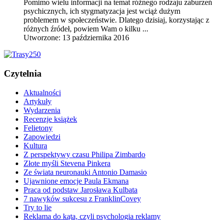
Pomimo wielu informacji na temat różnego rodzaju zaburzeń
psychicznych, ich stygmatyzacja jest wciąż dużym
problemem w społeczeństwie. Dlatego dzisiaj, korzystając z
różnych źródeł, powiem Wam o kilku ...
Utworzone: 13 października 2016
Czytelnia
Aktualności
Artykuły
Wydarzenia
Recenzje książek
Felietony
Zapowiedzi
Kultura
Z perspektywy czasu Philipa Zimbardo
Złote myśli Stevena Pinkera
Ze świata neuronauki Antonio Damasio
Ujawnione emocje Paula Ekmana
Praca od podstaw Jarosława Kulbata
7 nawyków sukcesu z FranklinCovey
Try to lie
Reklama do kąta, czyli psychologia reklamy