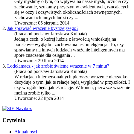
Gdy myślimy o tym, co wpływa na nasze myśli, uczucia czy
zachowanie, szukamy przyczyn w ewidentnych, rzucających
się w oczy i oczywistych okolicznościach zewnętrznych,
zachowaniach innych ludzi czy ...
Utworzone: 05 sierpnia 2014
2.
Jak sprawiać wrażenie bystrzejszego?
(Praca od podstaw Jarosława Kulbata)
Jedną z cech, o której ludzie z łatwością wnioskują na
podstawie wyglądu i zachowania jest inteligencja. To, czy
sprawiamy na innych ludziach wrażenie inteligentnych ma
spore znaczenie dla osiągania ...
Utworzone: 29 lipca 2014
3.
Lodołamacz - jak zrobić świetne wrażenie w 7 minut?
(Praca od podstaw Jarosława Kulbata)
W relacjach interpersonalnych pierwsze wrażenie nierzadko
decyduje o tym, jak te relacje będą wyglądać w przyszłości. I
czy w ogóle będą jakieś relacje. W końcu, pierwsze wrażenie
można zrobić tylko ...
Utworzone: 22 lipca 2014
Czytelnia
Aktualności