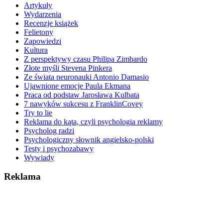
Artykuły
Wydarzenia
Recenzje książek
Felietony
Zapowiedzi
Kultura
Z perspektywy czasu Philipa Zimbardo
Złote myśli Stevena Pinkera
Ze świata neuronauki Antonio Damasio
Ujawnione emocje Paula Ekmana
Praca od podstaw Jarosława Kulbata
7 nawyków sukcesu z FranklinCovey
Try to lie
Reklama do kąta, czyli psychologia reklamy
Psycholog radzi
Psychologiczny słownik angielsko-polski
Testy i psychozabawy
Wywiady
Reklama