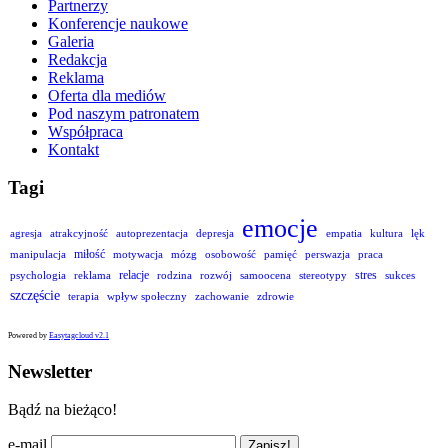
Partnerzy
Konferencje naukowe
Galeria
Redakcja
Reklama
Oferta dla mediów
Pod naszym patronatem
Współpraca
Kontakt
Tagi
emocje
agresja
atrakcyjność
autoprezentacja
depresja
empatia
kultura
lęk
miłość
manipulacja
motywacja
mózg
osobowość
pamięć
perswazja
praca
relacje
stres
psychologia
reklama
rodzina
rozwój
samoocena
stereotypy
sukces
szczęście
terapia
wpływ społeczny
zachowanie
zdrowie
Powered by
Easytagcloud v2.1
Newsletter
Bądź na bieżąco!
e-mail