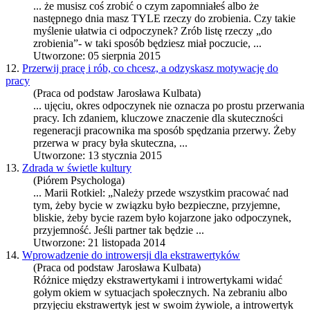
... że musisz coś zrobić o czym zapomniałeś albo że
następnego dnia masz TYLE rzeczy do zrobienia. Czy takie
myślenie ułatwia ci
odpoczynek
? Zrób listę rzeczy „do
zrobienia”- w taki sposób będziesz miał poczucie, ...
Utworzone: 05 sierpnia 2015
12.
Przerwij pracę i rób, co chcesz, a odzyskasz motywację do
pracy
(Praca od podstaw Jarosława Kulbata)
... ujęciu, okres
odpoczynek
nie oznacza po prostu przerwania
pracy. Ich zdaniem, kluczowe znaczenie dla skuteczności
regeneracji pracownika ma sposób spędzania przerwy. Żeby
przerwa w pracy była skuteczna, ...
Utworzone: 13 stycznia 2015
13.
Zdrada w świetle kultury
(Piórem Psychologa)
... Marii Rotkiel: „Należy przede wszystkim pracować nad
tym, żeby bycie w związku było bezpieczne, przyjemne,
bliskie, żeby bycie razem było kojarzone jako
odpoczynek
,
przyjemność. Jeśli partner tak będzie ...
Utworzone: 21 listopada 2014
14.
Wprowadzenie do introwersji dla ekstrawertyków
(Praca od podstaw Jarosława Kulbata)
Różnice między ekstrawertykami i introwertykami widać
gołym okiem w sytuacjach społecznych. Na zebraniu albo
przyjęciu ekstrawertyk jest w swoim żywiole, a introwertyk