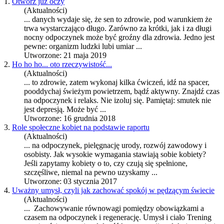
1.
Otwórz już oczy
(Aktualności)
... danych wydaje się, że sen to zdrowie, pod warunkiem że
trwa wystarczająco długo. Zarówno za krótki, jak i za długi
nocny
odpoczynek
może być groźny dla zdrowia. Jedno jest
pewne: organizm ludzki lubi umiar ...
Utworzone: 21 maja 2019
2.
Ho ho ho... oto rzeczywistość...
(Aktualności)
... to zdrowie, zatem wykonaj kilka ćwiczeń, idź na spacer,
pooddychaj świeżym powietrzem, bądź aktywny. Znajdź czas
na
odpoczynek
i relaks. Nie izoluj się. Pamiętaj: smutek nie
jest depresją. Może być ...
Utworzone: 16 grudnia 2018
3.
Role społeczne kobiet na podstawie raportu
(Aktualności)
... na
odpoczynek
, pielęgnację urody, rozwój zawodowy i
osobisty. Jak wysokie wymagania stawiają sobie kobiety?
Jeśli zapytamy kobiety o to, czy czują się spełnione,
szczęśliwe, niemal na pewno uzyskamy ...
Utworzone: 03 stycznia 2017
4.
Uważny umysł, czyli jak zachować spokój w pędzącym świecie
(Aktualności)
... Zachowywanie równowagi pomiędzy obowiązkami a
czasem na
odpoczynek
i regenerację. Umysł i ciało Trening