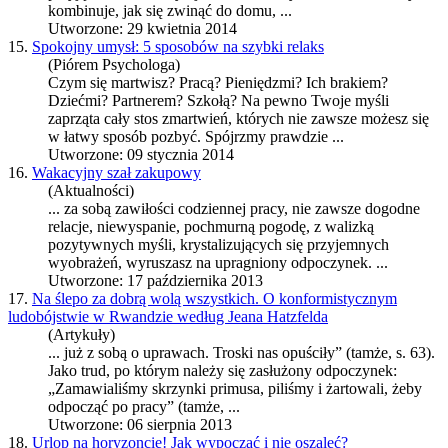
kombinuje, jak się zwinąć do domu, ...
Utworzone: 29 kwietnia 2014
15.
Spokojny umysł: 5 sposobów na szybki relaks
(Piórem Psychologa)
Czym się martwisz? Pracą? Pieniędzmi? Ich brakiem?
Dziećmi? Partnerem? Szkołą? Na pewno Twoje myśli
zaprząta cały stos zmartwień, których nie zawsze możesz się
w łatwy sposób pozbyć. Spójrzmy prawdzie ...
Utworzone: 09 stycznia 2014
16.
Wakacyjny szał zakupowy
(Aktualności)
... za sobą zawiłości codziennej pracy, nie zawsze dogodne
relacje, niewyspanie, pochmurną pogodę, z walizką
pozytywnych myśli, krystalizujących się przyjemnych
wyobrażeń, wyruszasz na upragniony
odpoczynek
. ...
Utworzone: 17 października 2013
17.
Na ślepo za dobrą wolą wszystkich. O konformistycznym
ludobójstwie w Rwandzie według Jeana Hatzfelda
(Artykuły)
... już z sobą o uprawach. Troski nas opuściły” (tamże, s. 63).
Jako trud, po którym należy się zasłużony
odpoczynek
:
„Zamawialiśmy skrzynki primusa, piliśmy i żartowali, żeby
odpocząć po pracy” (tamże, ...
Utworzone: 06 sierpnia 2013
18.
Urlop na horyzoncie! Jak wypocząć i nie oszaleć?