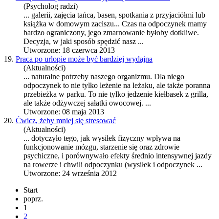
(Psycholog radzi)
... galerii, zajęcia tańca, basen, spotkania z przyjaciółmi lub
książka w domowym zaciszu... Czas na
odpoczynek
mamy
bardzo ograniczony, jego zmarnowanie byłoby dotkliwe.
Decyzja, w jaki sposób spędzić nasz ...
Utworzone: 18 czerwca 2013
19.
Praca po urlopie może być bardziej wydajna
(Aktualności)
... naturalne potrzeby naszego organizmu. Dla niego
odpoczynek
to nie tylko leżenie na leżaku, ale także poranna
przebieżka w parku. To nie tylko jedzenie kiełbasek z grilla,
ale także odżywczej sałatki owocowej. ...
Utworzone: 08 maja 2013
20.
Ćwicz, żeby mniej się stresować
(Aktualności)
... dotyczyło tego, jak wysiłek fizyczny wpływa na
funkcjonowanie mózgu, starzenie się oraz zdrowie
psychiczne, i porównywało efekty średnio intensywnej jazdy
na rowerze i chwili odpoczynku (wysiłek i
odpoczynek
...
Utworzone: 24 września 2012
Start
poprz.
1
2