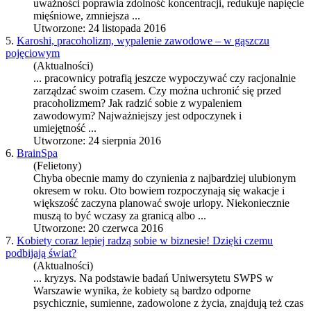
uważności poprawia zdolność koncentracji, redukuje napięcie
mięśniowe, zmniejsza ...
Utworzone: 24 listopada 2016
5.
Karoshi, pracoholizm, wypalenie zawodowe – w gąszczu
pojęciowym
(Aktualności)
... pracownicy potrafią jeszcze wypoczywać czy racjonalnie
zarządzać swoim czasem. Czy można uchronić się przed
pracoholizmem? Jak radzić sobie z wypaleniem
zawodowym? Najważniejszy jest
odpoczynek
i
umiejętność ...
Utworzone: 24 sierpnia 2016
6.
BrainSpa
(Felietony)
Chyba obecnie mamy do czynienia z najbardziej ulubionym
okresem w roku. Oto bowiem rozpoczynają się wakacje i
większość zaczyna planować swoje urlopy. Niekoniecznie
muszą to być wczasy za granicą albo ...
Utworzone: 20 czerwca 2016
7.
Kobiety coraz lepiej radzą sobie w biznesie! Dzięki czemu
podbijają świat?
(Aktualności)
... kryzys. Na podstawie badań Uniwersytetu SWPS w
Warszawie wynika, że kobiety są bardzo odporne
psychicznie, sumienne, zadowolone z życia, znajdują też czas