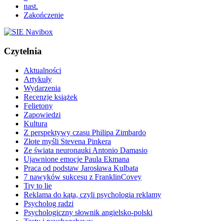
nast.
Zakończenie
Czytelnia
Aktualności
Artykuły
Wydarzenia
Recenzje książek
Felietony
Zapowiedzi
Kultura
Z perspektywy czasu Philipa Zimbardo
Złote myśli Stevena Pinkera
Ze świata neuronauki Antonio Damasio
Ujawnione emocje Paula Ekmana
Praca od podstaw Jarosława Kulbata
7 nawyków sukcesu z FranklinCovey
Try to lie
Reklama do kąta, czyli psychologia reklamy
Psycholog radzi
Psychologiczny słownik angielsko-polski