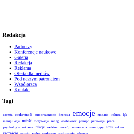
Redakcja
Partnerzy
Konferencje naukowe
Galeria
Redakcja
Reklama
Oferta dla mediów
Pod naszym patronatem
Współpraca
Kontakt
Tagi
emocje
agresja
atrakcyjność
autoprezentacja
depresja
empatia
kultura
lęk
miłość
manipulacja
motywacja
mózg
osobowość
pamięć
perswazja
praca
relacje
stres
psychologia
reklama
rodzina
rozwój
samoocena
stereotypy
sukces
szczęście
terapia
wpływ społeczny
zachowanie
zdrowie