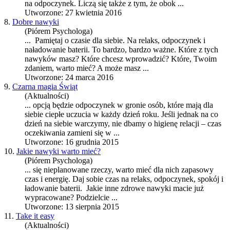
na
odpoczynek
. Liczą się także z tym, że obok ...
Utworzone: 27 kwietnia 2016
8.
Dobre nawyki
(Piórem Psychologa)
... Pamiętaj o czasie dla siebie. Na relaks,
odpoczynek
i
naładowanie baterii. To bardzo, bardzo ważne. Które z tych
nawyków masz? Które chcesz wprowadzić? Które, Twoim
zdaniem, warto mieć? A może masz ...
Utworzone: 24 marca 2016
9.
Czarna magia Świąt
(Aktualności)
... opcją będzie
odpoczynek
w gronie osób, które mają dla
siebie ciepłe uczucia w każdy dzień roku. Jeśli jednak na co
dzień na siebie warczymy, nie dbamy o higienę relacji – czas
oczekiwania zamieni się w ...
Utworzone: 16 grudnia 2015
10.
Jakie nawyki warto mieć?
(Piórem Psychologa)
... się nieplanowane rzeczy, warto mieć dla nich zapasowy
czas i energię. Daj sobie czas na relaks,
odpoczynek
, spokój i
ładowanie baterii. Jakie inne zdrowe nawyki macie już
wypracowane? Podzielcie ...
Utworzone: 13 sierpnia 2015
11.
Take it easy
(Aktualności)