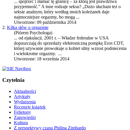
... spojrzeć i złamać tę granicę – za którą jest prawdziwa
przyjemność.” A inne rodzaje seksu? „Dużo słucham też o
seksie analnym, który według moich koleżanek daje
najmocniejsze
orgazmy
, bo mogą ...
Utworzone: 09 października 2014
2.
Kilka słów o orgazmie
(Piórem Psychologa)
... od ejakulacji. 2001 r. – Władze federalne w USA
dopuszczają do sprzedaży elektroniczną pompkę Eros CDT,
której używanie prowokuje u kobiet silny wzrost podniecenia
i wielokrotne
orgazmy
. ...
Utworzone: 18 września 2014
Czytelnia
Aktualności
Artykuły
Wydarzenia
Recenzje książek
Felietony
Zapowiedzi
Kultura
Z perspektywy czasu Philipa Zimbardo