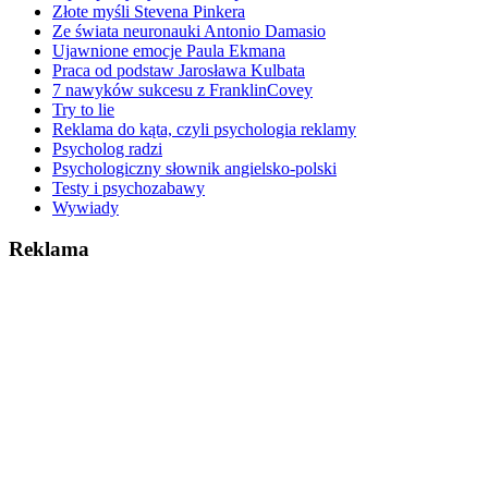
Złote myśli Stevena Pinkera
Ze świata neuronauki Antonio Damasio
Ujawnione emocje Paula Ekmana
Praca od podstaw Jarosława Kulbata
7 nawyków sukcesu z FranklinCovey
Try to lie
Reklama do kąta, czyli psychologia reklamy
Psycholog radzi
Psychologiczny słownik angielsko-polski
Testy i psychozabawy
Wywiady
Reklama