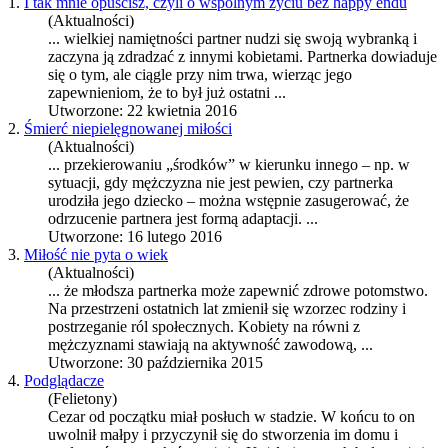
1.
I tak mnie opuścisz, czyli o wspólnym życiu bez happy endu
(Aktualności)
... wielkiej namiętności partner nudzi się swoją wybranką i
zaczyna ją zdradzać z innymi kobietami.
Partnerka
dowiaduje
się o tym, ale ciągle przy nim trwa, wierząc jego
zapewnieniom, że to był już ostatni ...
Utworzone: 22 kwietnia 2016
2.
Śmierć niepielęgnowanej miłości
(Aktualności)
... przekierowaniu „środków” w kierunku innego – np. w
sytuacji, gdy mężczyzna nie jest pewien, czy
partnerka
urodziła jego dziecko – można wstępnie zasugerować, że
odrzucenie partnera jest formą adaptacji. ...
Utworzone: 16 lutego 2016
3.
Miłość nie pyta o wiek
(Aktualności)
... że młodsza
partnerka
może zapewnić zdrowe potomstwo.
Na przestrzeni ostatnich lat zmienił się wzorzec rodziny i
postrzeganie ról społecznych. Kobiety na równi z
mężczyznami stawiają na aktywność zawodową, ...
Utworzone: 30 października 2015
4.
Podglądacze
(Felietony)
Cezar od początku miał posłuch w stadzie. W końcu to on
uwolnił małpy i przyczynił się do stworzenia im domu i