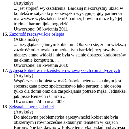
(Artykuły)
... jest stopień wykształcenia. Bardziej niekorzystny układ w
kontekście satysfakcji ze związku występuje, gdy
partnerka
ma wyższe wykształcenie niż partner, bowiem może być jej
trudniej harmonijnie pogodzić ...
Utworzone: 06 kwietnia 2011
16.
Zazdrość rzeczywiście oślepia
(Aktualności)
... przyglądał się innym kobietom. Okazało się, że im większą
zazdrość odczuwała
partnerka
, tym bardziej rozpraszały ją
nieprzyjemne widoki i nie była w stanie dostrzec krajobrazów
na ekranie komputera. ...
Utworzone: 19 kwietnia 2010
17.
Agresja kobiet w małżeństwie i w związkach romantycznych
(Artykuły)
Współczesna kobieta w małżeństwie heteroseksualnym jest
spostrzegana przez społeczeństwo jako partner, a nie osoba
tylko dla domu oraz dla zaspokajania potrzeb męża. Jednakże,
jak pisze Renzetti i Curran ...
Utworzone: 24 marca 2009
18.
Seksualna agresja kobiet
(Artykuły)
Do niedawna problematyka agresywności kobiet nie była
obszernym i równocześnie aktualnym tematem w krajach
Europy. Nie tak dawno w Polsce tematyka badań nad agresją