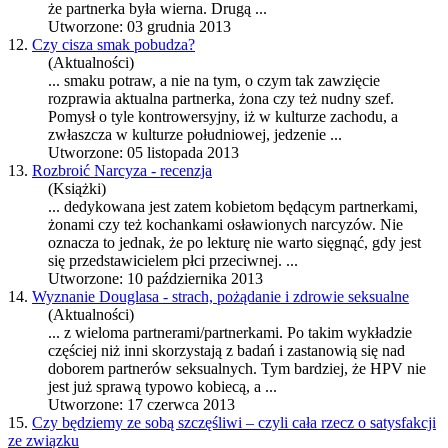
że
partnerka
była wierna. Drugą ...
Utworzone: 03 grudnia 2013
12.
Czy cisza smak pobudza?
(Aktualności)
... smaku potraw, a nie na tym, o czym tak zawzięcie
rozprawia aktualna
partnerka
, żona czy też nudny szef.
Pomysł o tyle kontrowersyjny, iż w kulturze zachodu, a
zwłaszcza w kulturze południowej, jedzenie ...
Utworzone: 05 listopada 2013
13.
Rozbroić Narcyza - recenzja
(Książki)
... dedykowana jest zatem kobietom będącym
partnerka
mi,
żonami czy też kochankami osławionych narcyzów. Nie
oznacza to jednak, że po lekturę nie warto sięgnąć, gdy jest
się przedstawicielem płci przeciwnej. ...
Utworzone: 10 października 2013
14.
Wyznanie Douglasa - strach, pożądanie i zdrowie seksualne
(Aktualności)
... z wieloma partnerami/
partnerka
mi. Po takim wykładzie
częściej niż inni skorzystają z badań i zastanowią się nad
doborem partnerów seksualnych. Tym bardziej, że HPV nie
jest już sprawą typowo kobiecą, a ...
Utworzone: 17 czerwca 2013
15.
Czy będziemy ze sobą szczęśliwi – czyli cała rzecz o satysfakcji
ze związku