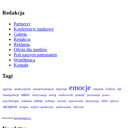
Redakcja
Partnerzy
Konferencje naukowe
Galeria
Redakcja
Reklama
Oferta dla mediów
Pod naszym patronatem
Współpraca
Kontakt
Tagi
emocje
agresja
atrakcyjność
autoprezentacja
depresja
empatia
kultura
lęk
miłość
manipulacja
motywacja
mózg
osobowość
pamięć
perswazja
praca
relacje
stres
psychologia
reklama
rodzina
rozwój
samoocena
stereotypy
sukces
szczęście
terapia
wpływ społeczny
zachowanie
zdrowie
Powered by
Easytagcloud v2.1