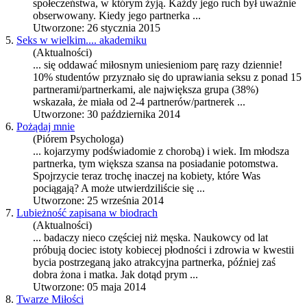
społeczeństwa, w którym żyją. Każdy jego ruch był uważnie
obserwowany. Kiedy jego
partnerka
...
Utworzone: 26 stycznia 2015
5.
Seks w wielkim.... akademiku
(Aktualności)
... się oddawać miłosnym uniesieniom parę razy dziennie!
10% studentów przyznało się do uprawiania seksu z ponad 15
partnerami/
partnerka
mi, ale największa grupa (38%)
wskazała, że miała od 2-4 partnerów/partnerek ...
Utworzone: 30 października 2014
6.
Pożądaj mnie
(Piórem Psychologa)
... kojarzymy podświadomie z chorobą) i wiek. Im młodsza
partnerka
, tym większa szansa na posiadanie potomstwa.
Spojrzycie teraz trochę inaczej na kobiety, które Was
pociągają? A może utwierdziliście się ...
Utworzone: 25 września 2014
7.
Lubieżność zapisana w biodrach
(Aktualności)
... badaczy nieco częściej niż męska. Naukowcy od lat
próbują dociec istoty kobiecej płodności i zdrowia w kwestii
bycia postrzeganą jako atrakcyjna
partnerka
, później zaś
dobra żona i matka. Jak dotąd prym ...
Utworzone: 05 maja 2014
8.
Twarze Miłości