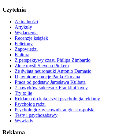
Czytelnia
Aktualności
Artykuły
Wydarzenia
Recenzje książek
Felietony
Zapowiedzi
Kultura
Z perspektywy czasu Philipa Zimbardo
Złote myśli Stevena Pinkera
Ze świata neuronauki Antonio Damasio
Ujawnione emocje Paula Ekmana
Praca od podstaw Jarosława Kulbata
7 nawyków sukcesu z FranklinCovey
Try to lie
Reklama do kąta, czyli psychologia reklamy
Psycholog radzi
Psychologiczny słownik angielsko-polski
Testy i psychozabawy
Wywiady
Reklama