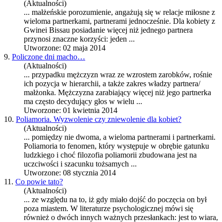
(Aktualności)
... małżeńskie porozumienie, angażują się w relacje miłosne z
wieloma
partnerka
mi, partnerami jednocześnie. Dla kobiety z
Gwinei Bissau posiadanie więcej niż jednego partnera
przynosi znaczne korzyści: jeden ...
Utworzone: 02 maja 2014
9.
Policzone dni macho…
(Aktualności)
... przypadku mężczyzn wraz ze wzrostem zarobków, rośnie
ich pozycja w hierarchii, a także zakres władzy partnera/
małżonka. Mężczyzna zarabiający więcej niż jego
partnerka
ma często decydujący głos w wielu ...
Utworzone: 01 kwietnia 2014
10.
Poliamoria. Wyzwolenie czy zniewolenie dla kobiet?
(Aktualności)
... pomiędzy nie dwoma, a wieloma partnerami i
partnerka
mi.
Poliamoria to fenomen, który występuje w obrębie gatunku
ludzkiego i choć filozofia poliamorii zbudowana jest na
uczciwości i szacunku tożsamych ...
Utworzone: 08 stycznia 2014
11.
Co powie tato?
(Aktualności)
... ze względu na to, iż gdy miało dojść do poczęcia on był
poza miastem. W literaturze psychologicznej mówi się
również o dwóch innych ważnych przesłankach: jest to wiara,