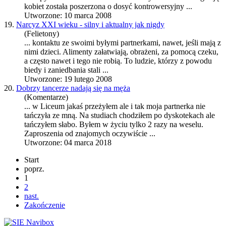
kobiet została poszerzona o dosyć kontrowersyjny ...
Utworzone: 10 marca 2008
19.
Narcyz XXI wieku - silny i aktualny jak nigdy
(Felietony)
... kontaktu ze swoimi byłymi
partnerka
mi, nawet, jeśli mają z
nimi dzieci. Alimenty załatwiają, obrażeni, za pomocą czeku,
a często nawet i tego nie robią. To ludzie, którzy z powodu
biedy i zaniedbania stali ...
Utworzone: 19 lutego 2008
20.
Dobrzy tancerze nadają się na męża
(Komentarze)
... w Liceum jakaś przeżyłem ale i tak moja
partnerka
nie
tańczyła ze mną. Na studiach chodziłem po dyskotekach ale
tańczyłem słabo. Byłem w życiu tylko 2 razy na weselu.
Zaproszenia od znajomych oczywiście ...
Utworzone: 04 marca 2018
Start
poprz.
1
2
nast.
Zakończenie