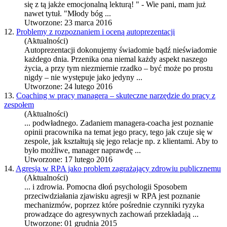
się z tą jakże emocjonalną lekturą! " - Wie pani, mam już
nawet tytuł. "Młody bóg ...
Utworzone: 23 marca 2016
12.
Problemy z rozpoznaniem i oceną autoprezentacji
(Aktualności)
Autoprezentacji dokonujemy świadomie bądź nieświadomie
każdego dnia. Przenika ona niemal każdy aspekt naszego
życia, a przy tym niezmiernie rzadko – być może po prostu
nigdy – nie występuje jako jedyny ...
Utworzone: 24 lutego 2016
13.
Coaching w pracy managera – skuteczne narzędzie do pracy z
zespołem
(Aktualności)
... podwładnego. Zadaniem managera-coacha jest
poznanie
opinii pracownika na temat jego pracy, tego jak czuje się w
zespole, jak kształtują się jego relacje np. z klientami. Aby to
było możliwe, manager naprawdę ...
Utworzone: 17 lutego 2016
14.
Agresja w RPA jako problem zagrażający zdrowiu publicznemu
(Aktualności)
... i zdrowia. Pomocna dłoń psychologii Sposobem
przeciwdziałania zjawisku agresji w RPA jest
poznanie
mechanizmów, poprzez które pośrednie czynniki ryzyka
prowadzące do agresywnych zachowań przekładają ...
Utworzone: 01 grudnia 2015