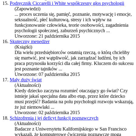
15.
Podręcznik Ciccarelli i White współczesny głos psychologii
(Zapowiedzi)
... proces uczenia się, pamięć,
poznanie
, motywację i emocje,
seksualność, płeć kulturową, stresy i ich wpływ na
funkcjonowanie człowieka, teorie osobowości, zagadnienia
psychologii społecznej, zaburzeń psychicznych ...
Utworzone: 21 października 2015
16.
Skuteczny menedżer
(Książki)
Dla wielu przedsiębiorców ostatnią rzeczą, o którą chcieliby
się martwić, jest wątpliwość, jak zarządzać ludźmi, by ich
praca przynosiła korzyści dla całej firmy. Kluczem do sukcesu
jest
poznanie
tajników ...
Utworzone: 07 października 2015
17.
Mały duży świat
(Aktualności)
Kiedy dziecko zaczyna rozumieć otaczający go świat? Czy
istnieje jakaś specjalna data albo etap, przez które dziecko
musi przejść? Badania na polu psychologii rozwoju wskazują,
że już niemowlaki ...
Utworzone: 02 października 2015
18.
Schizofrenia i jej deficyt funkcji poznawczych
(Aktualności)
Badacze z Uniwersytetu Kalifornijskiego w San Francisco
wykazali, że komputerowe ćwiczenia poznawcze mogą