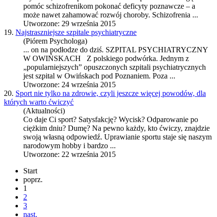
pomóc schizofrenikom pokonać deficyty poznawcze – a
może nawet zahamować rozwój choroby. Schizofrenia ...
Utworzone: 29 września 2015
19.
Najstraszniejsze szpitale psychiatryczne
(Piórem Psychologa)
... on na podłodze do dziś. SZPITAL PSYCHIATRYCZNY
W OWIŃSKACH Z polskiego podwórka. Jednym z
„popularniejszych” opuszczonych szpitali psychiatrycznych
jest szpital w Owińskach pod
Poznanie
m. Poza ...
Utworzone: 24 września 2015
20.
Sport nie tylko na zdrowie, czyli jeszcze więcej powodów, dla
których warto ćwiczyć
(Aktualności)
Co daje Ci sport? Satysfakcję? Wycisk? Odparowanie po
ciężkim dniu? Dumę? Na pewno każdy, kto ćwiczy, znajdzie
swoją własną odpowiedź. Uprawianie sportu staje się naszym
narodowym hobby i bardzo ...
Utworzone: 22 września 2015
Start
poprz.
1
2
3
nast.