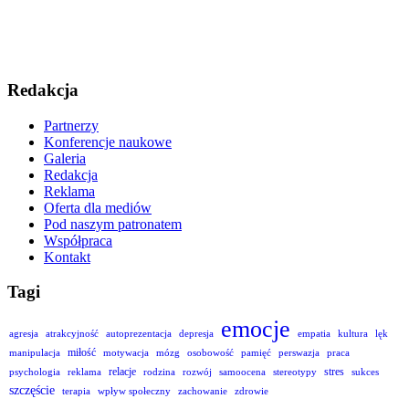
Redakcja
Partnerzy
Konferencje naukowe
Galeria
Redakcja
Reklama
Oferta dla mediów
Pod naszym patronatem
Współpraca
Kontakt
Tagi
emocje
agresja
atrakcyjność
autoprezentacja
depresja
empatia
kultura
lęk
miłość
manipulacja
motywacja
mózg
osobowość
pamięć
perswazja
praca
relacje
stres
psychologia
reklama
rodzina
rozwój
samoocena
stereotypy
sukces
szczęście
terapia
wpływ społeczny
zachowanie
zdrowie