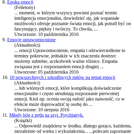
8.
Epoka emocji
(Felietony)
... moment, w którym wszyscy powinni poznać termin
inteligencja emocjonalna, dowiedzieć się, jak wspaniałe
możliwości oferuje
poznanie
świata emocji, jak potrafi być on
fascynujący, piękny i twórczy. To chwila, ...
Utworzone: 10 października 2016
9.
Emocje uprawomocnione
(Aktualności)
... emocji Uprawomocnienie, empatia i odzwierciedlenie to
terminy pokrewne, jednakże w ich znaczeniu dostrzec
możemy subtelne, aczkolwiek ważne różnice. Empatia
związana jest z roz
poznanie
m emocji drugiej ...
Utworzone: 05 października 2016
10.
10 powszechnych i szkodliwych mitów na temat emocji
(Aktualności)
... lub wtórnych emocji, które komplikują doświadczenie
emocjonalne i często utrudniają roz
poznanie
pierwotnej
emocji. Ktoś np. ocenia swoją radość jako naiwność, co w
efekcie może doprowadzić tę osobę do ...
Utworzone: 10 sierpnia 2016
11.
Młody bóg z pętlą na szyi. Psychiatryk.
(Książki)
... Odpowiedź znajdziesz w środku, dlatego gorąco, każdemu,
niezależnie od wieku i wykształcenia... ...polecam za
poznanie