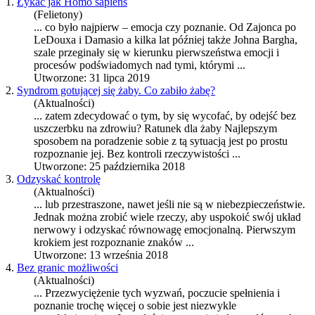
1.
Łykać jak Homo sapiens
(Felietony)
... co było najpierw – emocja czy
poznanie
. Od Zajonca po
LeDouxa i Damasio a kilka lat później także Johna Bargha,
szale przeginały się w kierunku pierwszeństwa emocji i
procesów podświadomych nad tymi, którymi ...
Utworzone: 31 lipca 2019
2.
Syndrom gotującej się żaby. Co zabiło żabę?
(Aktualności)
... zatem zdecydować o tym, by się wycofać, by odejść bez
uszczerbku na zdrowiu? Ratunek dla żaby Najlepszym
sposobem na poradzenie sobie z tą sytuacją jest po prostu
roz
poznanie
jej. Bez kontroli rzeczywistości ...
Utworzone: 25 października 2018
3.
Odzyskać kontrolę
(Aktualności)
... lub przestraszone, nawet jeśli nie są w niebezpieczeństwie.
Jednak można zrobić wiele rzeczy, aby uspokoić swój układ
nerwowy i odzyskać równowagę emocjonalną. Pierwszym
krokiem jest roz
poznanie
znaków ...
Utworzone: 13 września 2018
4.
Bez granic możliwości
(Aktualności)
... Przezwyciężenie tych wyzwań, poczucie spełnienia i
poznanie
trochę więcej o sobie jest niezwykle