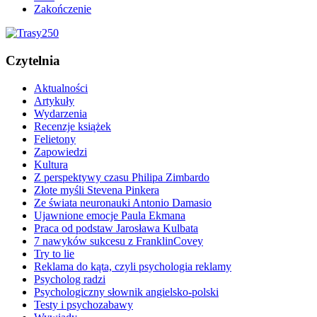
Zakończenie
Czytelnia
Aktualności
Artykuły
Wydarzenia
Recenzje książek
Felietony
Zapowiedzi
Kultura
Z perspektywy czasu Philipa Zimbardo
Złote myśli Stevena Pinkera
Ze świata neuronauki Antonio Damasio
Ujawnione emocje Paula Ekmana
Praca od podstaw Jarosława Kulbata
7 nawyków sukcesu z FranklinCovey
Try to lie
Reklama do kąta, czyli psychologia reklamy
Psycholog radzi
Psychologiczny słownik angielsko-polski
Testy i psychozabawy