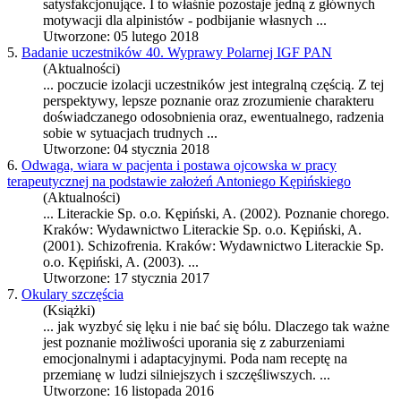
satysfakcjonujące. I to właśnie pozostaje jedną z głównych
motywacji dla alpinistów - podbijanie własnych ...
Utworzone: 05 lutego 2018
5.
Badanie uczestników 40. Wyprawy Polarnej IGF PAN
(Aktualności)
... poczucie izolacji uczestników jest integralną częścią. Z tej
perspektywy, lepsze
poznanie
oraz zrozumienie charakteru
doświadczanego odosobnienia oraz, ewentualnego, radzenia
sobie w sytuacjach trudnych ...
Utworzone: 04 stycznia 2018
6.
Odwaga, wiara w pacjenta i postawa ojcowska w pracy
terapeutycznej na podstawie założeń Antoniego Kępińskiego
(Aktualności)
... Literackie Sp. o.o. Kępiński, A. (2002).
Poznanie
chorego.
Kraków: Wydawnictwo Literackie Sp. o.o. Kępiński, A.
(2001). Schizofrenia. Kraków: Wydawnictwo Literackie Sp.
o.o. Kępiński, A. (2003). ...
Utworzone: 17 stycznia 2017
7.
Okulary szczęścia
(Książki)
... jak wyzbyć się lęku i nie bać się bólu. Dlaczego tak ważne
jest
poznanie
możliwości uporania się z zaburzeniami
emocjonalnymi i adaptacyjnymi. Poda nam receptę na
przemianę w ludzi silniejszych i szczęśliwszych. ...
Utworzone: 16 listopada 2016