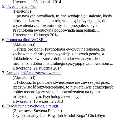
Utworzone: 08 sierpnia 2014
5.
Przeciętny zabójca
(Felietony)
... po naszych przodkach, trudne wydaje się ustalenie, kiedy
który mechanizm odegra rolę wiodącą i przyczyni się do
wyzwolenia zachowania anty- lub prospołecznego.
Psychologia ewolucyjna
podpowiada nam jednak, ...
Utworzone: 10 lutego 2014
6.
Pomocna dłoń WOŚP-u
(Aktualności)
... stricte pro bono.
Psychologia ewolucyjna
zakłada, że
zachowania altruistyczne wynikają z naszych genów, a
dokładnie są związane z doborem krewniaczym. Jest to
mechanizm doboru naturalnego sprzyjający zachowaniom ...
Utworzone: 21 stycznia 2014
7.
Atrakcyjność nie zawsze w cenie
(Aktualności)
... I chociaż to potoczne stwierdzenie nie zawsze jest przez
rzeczywistość odzwierciedlane, to niewątpliwie atrakcyjność
kobiet mocno łączy się z ich powodzeniem na rynku
matrymonialnym.
Psychologia ewolucyjna
...
Utworzone: 10 września 2013
8.
Ewolucyjna psychologia religii
(Złote myśli Stevena Pinkera)
Czy posiadamy Gen Boga lub Moduł Boga? Chciałbym