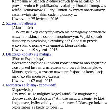
Kampania w Stanach Zjednoczonych trwa na całego. Na
prowadzeniu u Republikanów szokujący Donald Trump, zaś
wśród Demokratów Hillary Clinton. Wszyscy obserwatorzy
zastanawiają się, jakim cudem głoszący ...
Utworzone: 25 kwietnia 2016
2.
Szczęśliwy altruista
(Aktualności)
... W czasie akcji charytatywnych nie pomagamy oczywiście
naszym bliskim, ale osobom anonimowym. W jaki sposób
tłumaczy to
psychologia ewolucyjna
? Chodzi tu przede
wszystkim o normę wzajemności, która zakłada. ...
Utworzone: 19 stycznia 2016
3.
Dlaczego kobiety się malują?
(Piórem Psychologa)
Wieczorne wyjście? Dla wielu kobiet oznacza ono spędzanie
czasu przed lustrem z naręczem kolorowych kosmetyków.
Minuty, godziny, a czasem nawet profesjonalna konsultacja
makijażystki mogą być częścią ...
Utworzone: 07 maja 2015
4.
Morderca za ścianą - zapowiedź
(Zapowiedzi)
Czy myślisz, że mógłbyś kogoś zabić? Co mogłoby cię
doprowadzić do zabójstwa? A może masz wrażenie, że ktoś,
kogo znasz, byłby zdolny do morderstwa? Dlaczego ludzie w
ogóle zabijają i kiedy to robią? ...