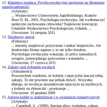
12.
Kłamstwo popłaca. Psycho-ewolucyjne spojrzenie na filogenezę
samoświadomości
(Artykuły)
... Wydawnictwo Uniwersytetu Jagiellońskiego, Kraków
Buss D. M., 2001,
Psychologia ewolucyjna
. Jak wytłumaczyć
społeczne zachowania człowieka? Najnowsze koncepcje,
Gdańskie Wydawnictwo Psychologiczne, Gdańsk. ...
Utworzone: 14 sierpnia 2011
13.
Nieobecny umysł
(Felietony)
... musimy znajdować pożywienie i unikać drapieżców. Ale
środowisko Homo sapiens s. to nie tylko biosfera.
Psychologia ewolucyjna
wskazuje, że prócz naturalnych
wrogów, potencjalnego pożywienia i warunków ...
Utworzone: 27 czerwca 2011
14.
Zakupy pod dyktando ewolucji
(Aktualności)
Powszechnie wiadomo, że kobiety i mężczyźni inaczej robią
zakupy. To nie powinno nas jednak dziwić. Wszystko
dlatego, że ewolucja ukształtowała mężczyzn na myśliwych,
a kobiety na zbieraczki - przekonuje ...
Utworzone: 10 grudnia 2009
15.
Agresja kobiet w małżeństwie i w związkach romantycznych
(Artykuły)
... Campbell. A. ,(1999). Staying alive: evolution, culture,