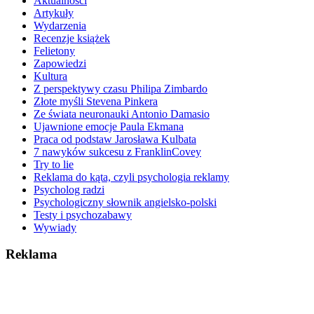
Aktualności
Artykuły
Wydarzenia
Recenzje książek
Felietony
Zapowiedzi
Kultura
Z perspektywy czasu Philipa Zimbardo
Złote myśli Stevena Pinkera
Ze świata neuronauki Antonio Damasio
Ujawnione emocje Paula Ekmana
Praca od podstaw Jarosława Kulbata
7 nawyków sukcesu z FranklinCovey
Try to lie
Reklama do kąta, czyli psychologia reklamy
Psycholog radzi
Psychologiczny słownik angielsko-polski
Testy i psychozabawy
Wywiady
Reklama