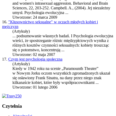
and women's intrasexual aggression. Behavioral and Brain
Sciences, 22, 203-252. Campbell. A., (2004). Jej niezależny
umysł.
Psychologia ewolucyjna
...
Utworzone: 24 marca 2009
16.
"Kłusownictwo seksualne" w oczach młodych kobiet i
mężczyzn
(Artykuły)
... podsumowanie własnych badań. I
Psychologia ewolucyjna
wieści, że spostrzeganie różnic międzypłciowych wynika z
różnych kosztów czynności seksualnych: kobiety troszcząc
się o potomstwo, koncentrują ...
Utworzone: 02 maja 2007
17.
Czym jest psychologia społeczna
(Artykuły)
Kiedy w 1942 roku na scenie „Paramounth Theater”
w Nowym Jorku oczom wszystkich zgromadzonych ukazał
się osławiony Frank Sinatra, na dany przez niego znak
kilkanaście kobiet, które były współpracownikami ...
Utworzone: 01 lutego 2006
Czytelnia