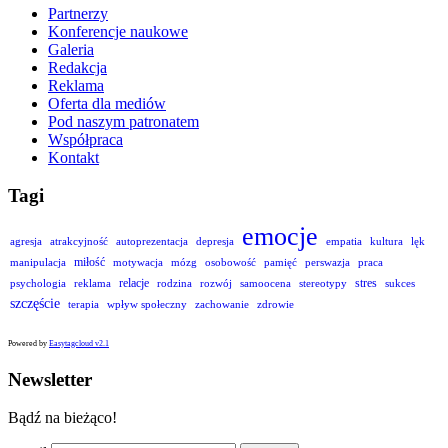
Partnerzy
Konferencje naukowe
Galeria
Redakcja
Reklama
Oferta dla mediów
Pod naszym patronatem
Współpraca
Kontakt
Tagi
emocje
agresja
atrakcyjność
autoprezentacja
depresja
empatia
kultura
lęk
miłość
manipulacja
motywacja
mózg
osobowość
pamięć
perswazja
praca
relacje
stres
psychologia
reklama
rodzina
rozwój
samoocena
stereotypy
sukces
szczęście
terapia
wpływ społeczny
zachowanie
zdrowie
Powered by
Easytagcloud v2.1
Newsletter
Bądź na bieżąco!