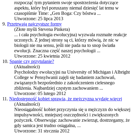
rozpocząć tym pytaniem swoje spostrzeżenia dotyczące
aspektu, który był poruszany niemal dziesięć lat temu w
czasopiśmie Time: „Gen Boga: Czy bóstwa ...
Utworzone: 25 lipca 2013
9.
Przetrwają najczystsze formy
(Złote myśli Stevena Pinkera)
... i cała
psychologia ewolucyjna
) wyzwala rozmaite reakcje
uczonych. Z jednej strony są ci, którzy mówią, że nic w
biologii nie ma sensu, jeśli nie pada na to snop światła
ewolucji. Znaczna część naszej psychologii ...
Utworzone: 25 kwietnia 2012
10.
Spanie czy przytulanie?
(Aktualności)
Psycholodzy ewolucyjni na University of Michigan i Albright
College w Pensylwanii zajęli się badaniem zachowań,
związanych bezpośrednio z zakończeniem cielesnego
zbliżenia. Najbardziej częstym zachowaniem ...
Utworzone: 05 lutego 2012
11.
Niedostępność kobiet sprawia, że mężczyzna wydaje więcej
(Aktualności)
Nieosiągalność kobiet przyczynia się u mężczyzn do większej
impulsywności, mniejszej oszczędności i zwiększonych
pożyczek. Obserwując zachowanie zwierząt, dostrzegamy, że
gdy samica jest trudno osiągalna, ...
Utworzone: 31 stycznia 2012