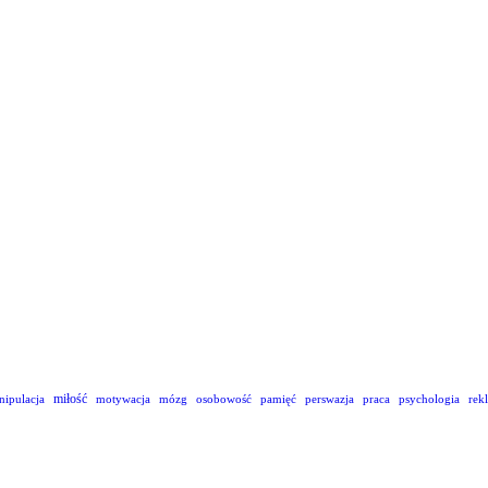
miłość
nipulacja
motywacja
mózg
osobowość
pamięć
perswazja
praca
psychologia
rek