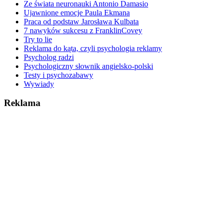
Ze świata neuronauki Antonio Damasio
Ujawnione emocje Paula Ekmana
Praca od podstaw Jarosława Kulbata
7 nawyków sukcesu z FranklinCovey
Try to lie
Reklama do kąta, czyli psychologia reklamy
Psycholog radzi
Psychologiczny słownik angielsko-polski
Testy i psychozabawy
Wywiady
Reklama