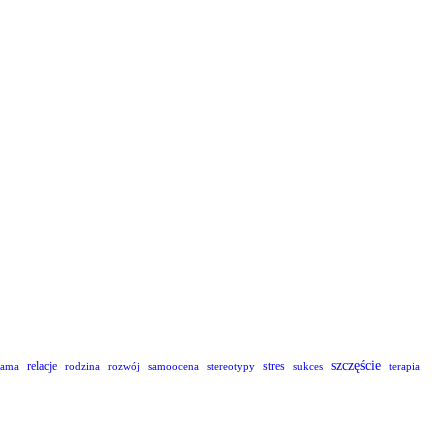
szczęście
relacje
stres
lama
rodzina
rozwój
samoocena
stereotypy
sukces
terapia