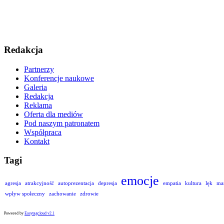
Redakcja
Partnerzy
Konferencje naukowe
Galeria
Redakcja
Reklama
Oferta dla mediów
Pod naszym patronatem
Współpraca
Kontakt
Tagi
emocje
agresja
atrakcyjność
autoprezentacja
depresja
empatia
kultura
lęk
ma
wpływ społeczny
zachowanie
zdrowie
Powered by
Easytagcloud v2.1