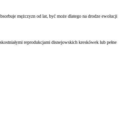
sorbuje mężczyzn od lat, być może dlatego na drodze ewolucji
e skostniałymi
reprodukcja
mi disnejowskich kreskówek lub pełne