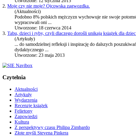
Utworzone: 12 stycznia 2015
2.
Moje czy nie moje? Ojcowska zagwozdka.
(Aktualności)
Podobno 8% polskich mężczyzn wychowuje nie swoje potomstwo
wypracowali oni ...
Utworzone: 18 czerwca 2014
3.
Tabu, dzieci i ryby, czyli dlaczego dorośli unikają książek dla dziec
(Artykuły)
... do samodzielnej refleksji i inspirację do dalszych poszukiwa
dydaktycznego ...
Utworzone: 23 maja 2013
Czytelnia
Aktualności
Artykuły
Wydarzenia
Recenzje książek
Felietony
Zapowiedzi
Kultura
Z perspektywy czasu Philipa Zimbardo
Złote myśli Stevena Pinkera