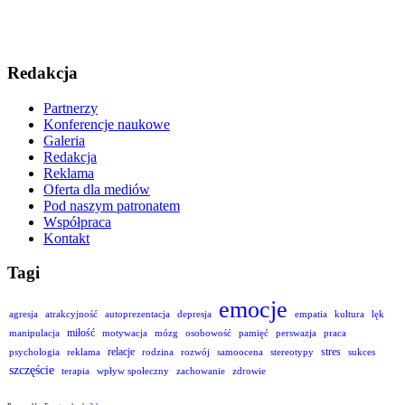
Redakcja
Partnerzy
Konferencje naukowe
Galeria
Redakcja
Reklama
Oferta dla mediów
Pod naszym patronatem
Współpraca
Kontakt
Tagi
emocje
agresja
atrakcyjność
autoprezentacja
depresja
empatia
kultura
lęk
miłość
manipulacja
motywacja
mózg
osobowość
pamięć
perswazja
praca
relacje
stres
psychologia
reklama
rodzina
rozwój
samoocena
stereotypy
sukces
szczęście
terapia
wpływ społeczny
zachowanie
zdrowie