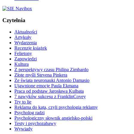
Czytelnia
Aktualności
Artykuły
Wydarzenia
Recenzje książek
Felietony
Zapowiedzi
Kultura
Z perspektywy czasu Philipa Zimbardo
Złote myśli Stevena Pinkera
Ze świata neuronauki Antonio Damasio
Ujawnione emocje Paula Ekmana
Praca od podstaw Jarosława Kulbata
7 nawyków sukcesu z FranklinCovey
Try to lie
Reklama do kąta, czyli psychologia reklamy
Psycholog radzi
Psychologiczny słownik angielsko-polski
Testy i psychozabawy
Wywiady