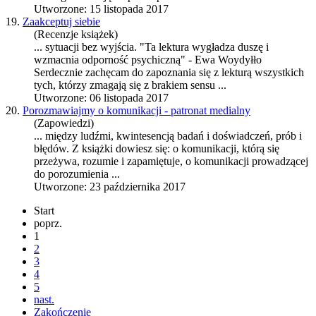
Utworzone: 15 listopada 2017
19.
Zaakceptuj siebie
(Recenzje książek)
... sytuacji bez wyjścia. "Ta lektura wygładza duszę i
wzmacnia odporność psychiczną" - Ewa Woydyłło
Serdecznie zachęcam do zapoznania się z lekturą wszystkich
tych, którzy zmagają się z brakiem
sen
su ...
Utworzone: 06 listopada 2017
20.
Porozmawiajmy o komunikacji - patronat medialny
(Zapowiedzi)
... między ludźmi, kwinte
sen
cją badań i doświadczeń, prób i
błędów. Z książki dowiesz się: o komunikacji, którą się
przeżywa, rozumie i zapamiętuje, o komunikacji prowadzącej
do porozumienia ...
Utworzone: 23 października 2017
Start
poprz.
1
2
3
4
5
nast.
Zakończenie