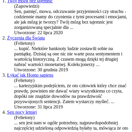
1.
Twój mózg bez tajemnic
(Zapowiedzi)
Sen
, pamięć, mowa, odczuwanie przyjemności czy strachu -
codziennie mamy do czynienia z tymi procesami i emocjami,
ale jak mózg je tworzy? Twój mózg bez tajemnic jest
zorganizowaną specjalnie dla ...
Utworzone: 22 lipca 2020
2.
Życzenia dla Świata
(Felietony)
... kupić. Niektóre banknoty ludzie zostawili sobie na
pamiątkę. Dzisiaj są one nic nie warte poza
sen
tymentem i
wartością historyczną. Z czasem mogą dzięki tej drugiej
nabrać wartości monetarnej. Kolekcjonerzy ...
Utworzone: 30 grudnia 2019
3.
Łykać jak Homo sapiens
(Felietony)
... kartezyjskim podejściem, że oto człowiek który chce znać
prawdę, powinien nie dawać wiary wszystkiemu co czyta,
dopóki nie znajdzie dowodów na prawdziwość
przyswojonych
sen
tencji. Zatem wystarczy myśleć. ...
Utworzone: 31 lipca 2019
4.
Sen nocy letniej
(Felietony)
...
sen
jest nam w ogóle potrzebny, najprawdopodobniej
najczęściej udzieloną odpowiedzią byłaby ta, mówiąca że oto