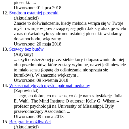
pio
sen
ki. ...
Utworzone: 01 lipca 2018
12.
Syndrom ostatniej piosenki
(Aktualności)
Znacie to doświadczenie, kiedy melodia wtrąca się w Twoje
myśli i wiruje w powtarzającej się pętli? Jak się okazuje wielu
z nas doświadczyło syndromu ostatniej pio
sen
ki: wsiadamy
do samochodu, włączamy ...
Utworzone: 20 maja 2018
13.
Szewcy bez butów
(Artykuły)
... czyli dostrzeżonej przez siebie kury i dopasowaniu do niej
obu przedmiotów, które zostały wybrane, nawet jeśli niewiele
to miało
sen
su (łopatą do odśnieżania nie sprząta się
kurników). W znacznie większym ...
Utworzone: 09 kwietnia 2018
14.
W sieci natrętnych myśli - patronat medialny
(Zapowiedzi)
... tego, co dobre, co ma
sen
s, co daje nam satysfakcję. Julia
E. Wahl, The Mind Institute O autorze: Kelly G. Wilson –
profesor psychologii na University of Mississippi. Były
przewodniczący Association ...
Utworzone: 09 marca 2018
15.
Bez granic możliwości
(Aktualności)