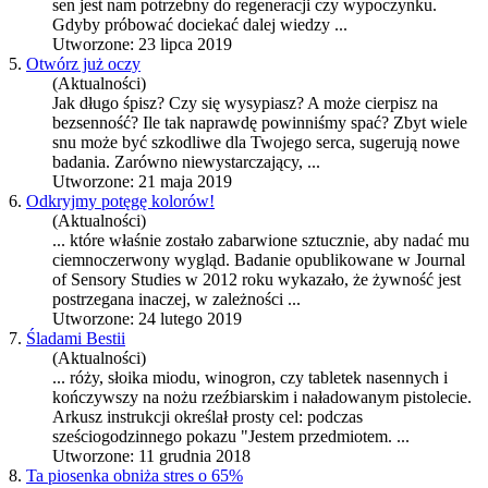
sen
jest nam potrzebny do regeneracji czy wypoczynku.
Gdyby próbować dociekać dalej wiedzy ...
Utworzone: 23 lipca 2019
5.
Otwórz już oczy
(Aktualności)
Jak długo śpisz? Czy się wysypiasz? A może cierpisz na
bez
sen
ność? Ile tak naprawdę powinniśmy spać? Zbyt wiele
snu może być szkodliwe dla Twojego serca, sugerują nowe
badania. Zarówno niewystarczający, ...
Utworzone: 21 maja 2019
6.
Odkryjmy potęgę kolorów!
(Aktualności)
... które właśnie zostało zabarwione sztucznie, aby nadać mu
ciemnoczerwony wygląd. Badanie opublikowane w Journal
of
Sen
sory Studies w 2012 roku wykazało, że żywność jest
postrzegana inaczej, w zależności ...
Utworzone: 24 lutego 2019
7.
Śladami Bestii
(Aktualności)
... róży, słoika miodu, winogron, czy tabletek na
sen
nych i
kończywszy na nożu rzeźbiarskim i naładowanym pistolecie.
Arkusz instrukcji określał prosty cel: podczas
sześciogodzinnego pokazu "Jestem przedmiotem. ...
Utworzone: 11 grudnia 2018
8.
Ta piosenka obniża stres o 65%