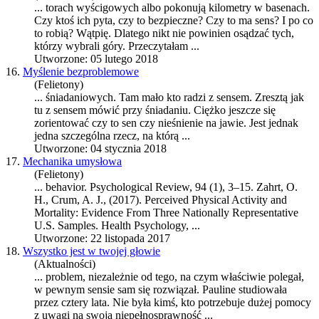
... torach wyścigowych albo pokonują kilometry w ba
sen
ach.
Czy ktoś ich pyta, czy to bezpieczne? Czy to ma
sen
s? I po co
to robią? Wątpię. Dlatego nikt nie powinien osądzać tych,
którzy wybrali góry. Przeczytałam ...
Utworzone: 05 lutego 2018
16.
Myślenie bezproblemowe
(Felietony)
... śniadaniowych. Tam mało kto radzi z
sen
sem. Zresztą jak
tu z
sen
sem mówić przy śniadaniu. Ciężko jeszcze się
zorientować czy to
sen
czy nieśnienie na jawie. Jest jednak
jedna szczególna rzecz, na którą ...
Utworzone: 04 stycznia 2018
17.
Mechanika umysłowa
(Felietony)
... behavior. Psychological Review, 94 (1), 3–15. Zahrt, O.
H., Crum, A. J., (2017). Perceived Physical Activity and
Mortality: Evidence From Three Nationally Repre
sen
tative
U.S. Samples. Health Psychology, ...
Utworzone: 22 listopada 2017
18.
Wszystko jest w twojej głowie
(Aktualności)
... problem, niezależnie od tego, na czym właściwie polegał,
w pewnym
sen
sie sam się rozwiązał. Pauline studiowała
przez cztery lata. Nie była kimś, kto potrzebuje dużej pomocy
z uwagi na swoją niepełnosprawność ...