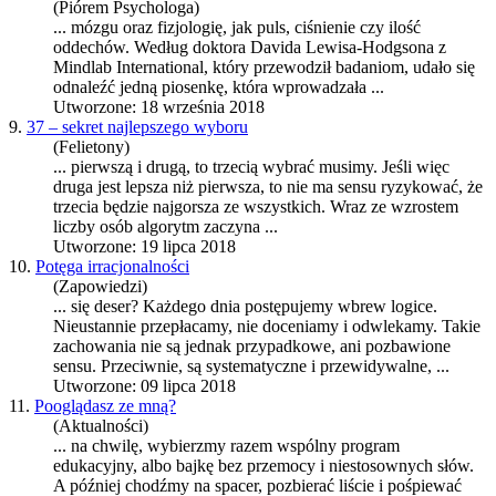
(Piórem Psychologa)
... mózgu oraz fizjologię, jak puls, ciśnienie czy ilość
oddechów. Według doktora Davida Lewisa-Hodgsona z
Mindlab International, który przewodził badaniom, udało się
odnaleźć jedną pio
sen
kę, która wprowadzała ...
Utworzone: 18 września 2018
9.
37 – sekret najlepszego wyboru
(Felietony)
... pierwszą i drugą, to trzecią wybrać musimy. Jeśli więc
druga jest lepsza niż pierwsza, to nie ma
sen
su ryzykować, że
trzecia będzie najgorsza ze wszystkich. Wraz ze wzrostem
liczby osób algorytm zaczyna ...
Utworzone: 19 lipca 2018
10.
Potęga irracjonalności
(Zapowiedzi)
... się deser? Każdego dnia postępujemy wbrew logice.
Nieustannie przepłacamy, nie doceniamy i odwlekamy. Takie
zachowania nie są jednak przypadkowe, ani pozbawione
sen
su. Przeciwnie, są systematyczne i przewidywalne, ...
Utworzone: 09 lipca 2018
11.
Pooglądasz ze mną?
(Aktualności)
... na chwilę, wybierzmy razem wspólny program
edukacyjny, albo bajkę bez przemocy i niestosownych słów.
A później chodźmy na spacer, pozbierać liście i pośpiewać