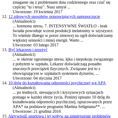
zmaganie się z problemami dnia codziennego oraz czuć się
częściej "tu i teraz". Nasz umysł ...
Utworzone: 19 kwietnia 2017
12.
12 zdrowych sposobów poprawiających samopoczucie
(Aktualności)
... hormonu
stres
u. 7. INTENSYWNE ŚWIATŁO - brak
światła powoduje wzrost produkcji melatoniny w szyszynce.
To właśnie dlatego w porze zimowej na ogół doświadczamy
większej senności i mniej energii. Warto ...
Utworzone: 03 lutego 2017
13.
Być lekarzem i przeżyć
(Aktualności)
... w okresie ogromnego
stres
u, lęku i niepokoju związanego
z pobytem w szpitalu. Lekarze doświadczają ponadto
znacznych przeciążeń fizycznych. Związane jest to z
obowiązującym w szpitalach systemem dyżurów, ...
Utworzone: 04 stycznia 2017
14.
10 dróg do kształtowania odporności psychicznej wg APA
(Aktualności)
... po trudnych,
stres
ujących i kryzysowych sytuacjach
pomaga w każdej sferze życia. Poniżej opisano 10 dróg do
kształtowania odporności psychicznej, opracowanych przez
APA* na podstawie programu Martina Seligmana**. ...
Utworzone: 21 grudnia 2016
15.
Aktywność sportowa i jej wpływ na zmniejszenie problemów