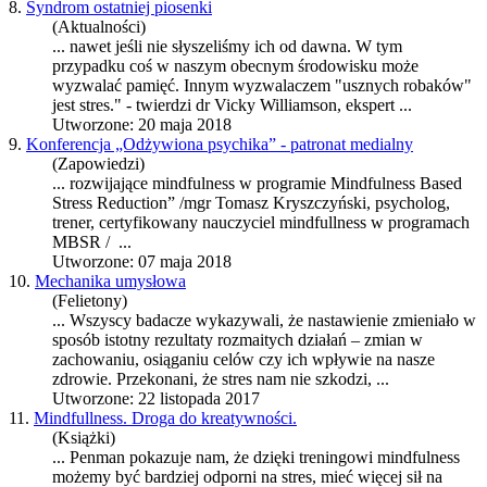
8.
Syndrom ostatniej piosenki
(Aktualności)
... nawet jeśli nie słyszeliśmy ich od dawna. W tym
przypadku coś w naszym obecnym środowisku może
wyzwalać pamięć. Innym wyzwalaczem "usznych robaków"
jest
stres
." - twierdzi dr Vicky Williamson, ekspert ...
Utworzone: 20 maja 2018
9.
Konferencja „Odżywiona psychika” - patronat medialny
(Zapowiedzi)
... rozwijające mindfulness w programie Mindfulness Based
Stres
s Reduction” /mgr Tomasz Kryszczyński, psycholog,
trener, certyfikowany nauczyciel mindfullness w programach
MBSR / ...
Utworzone: 07 maja 2018
10.
Mechanika umysłowa
(Felietony)
... Wszyscy badacze wykazywali, że nastawienie zmieniało w
sposób istotny rezultaty rozmaitych działań – zmian w
zachowaniu, osiąganiu celów czy ich wpływie na nasze
zdrowie. Przekonani, że
stres
nam nie szkodzi, ...
Utworzone: 22 listopada 2017
11.
Mindfullness. Droga do kreatywności.
(Książki)
... Penman pokazuje nam, że dzięki treningowi mindfulness
możemy być bardziej odporni na
stres
, mieć więcej sił na