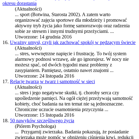
okresu dorastania
(Aktualności)
... sport (Botwina, Starosta 2002). A zatem warto
organizować zajęcia sportowe dla młodzieży i promować
aktywny tryb życia jako formę samorozwoju oraz radzenia
sobie ze
stres
em i innymi trudnymi przeżyciami. ...
Utworzone: 14 grudnia 2016
16.
Uważny umysł, czyli jak zachować spokój w pędzącym świecie
(Aktualności)
...
stres
, wewnętrzne napięcie i frustrację. To twój system
alarmowy podnosi wrzawę, ale go ignorujesz. W nocy nie
możesz spać, od dwóch tygodni masz problemy z
zasypianiem. Pamiętasz, ostatnio nawet znajomi ...
Utworzone: 24 listopada 2016
17.
Relacje twarzą w twarz i samotność w sieci
(Aktualności)
...
stres
i jego negatywne skutki, tj. choroby serca czy
upośledzenie pamięci. Na ogół ciężej przeżywają samotność
kobiety, choć badania na ten temat nie są jednoznaczne.
Chroniczne uczucie osamotnienia przyczynia ...
Utworzone: 15 listopada 2016
18.
50 nawyków szczęśliwego życia
(Piórem Psychologa)
... Przygarnij zwierzaka. Badania pokazują, że posiadanie
zwierzaka może pomóc w obniżeniu ciśnienia krwi, redukcji