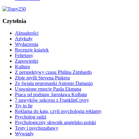
Czytelnia
Aktualności
Artykuły
Wydarzenia
Recenzje książek
Felietony
Zapowiedzi
Kultura
Z perspektywy czasu Philipa Zimbardo
Złote myśli Stevena Pinkera
Ze świata neuronauki Antonio Damasio
Ujawnione emocje Paula Ekmana
Praca od podstaw Jarosława Kulbata
7 nawyków sukcesu z FranklinCovey
Try to lie
Reklama do kąta, czyli psychologia reklamy
Psycholog radzi
Psychologiczny słownik angielsko-polski
Testy i psychozabawy
Wywiady