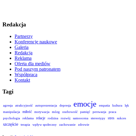
Redakcja
Partnerzy
Konferencje naukowe
Galeria
Redakcja
Reklama
Oferta dla mediów
Pod naszym patronatem
Współpraca
Kontakt
Tagi
emocje
agresja
atrakcyjność
autoprezentacja
depresja
empatia
kultura
lęk
miłość
manipulacja
motywacja
mózg
osobowość
pamięć
perswazja
praca
relacje
stres
psychologia
reklama
rodzina
rozwój
samoocena
stereotypy
sukces
szczęście
terapia
wpływ społeczny
zachowanie
zdrowie