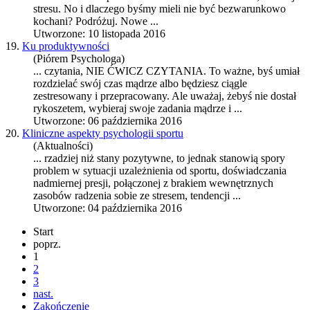
stres
u. No i dlaczego byśmy mieli nie być bezwarunkowo
kochani? Podróżuj. Nowe ...
Utworzone: 10 listopada 2016
19.
Ku produktywności
(Piórem Psychologa)
... czytania, NIE ĆWICZ CZYTANIA. To ważne, byś umiał
rozdzielać swój czas mądrze albo będziesz ciągle
ze
stres
owany i przepracowany. Ale uważaj, żebyś nie dostał
rykoszetem, wybieraj swoje zadania mądrze i ...
Utworzone: 06 października 2016
20.
Kliniczne aspekty psychologii sportu
(Aktualności)
... rzadziej niż stany pozytywne, to jednak stanowią spory
problem w sytuacji uzależnienia od sportu, doświadczania
nadmiernej presji, połączonej z brakiem wewnętrznych
zasobów radzenia sobie ze
stres
em, tendencji ...
Utworzone: 04 października 2016
Start
poprz.
1
2
3
nast.
Zakończenie