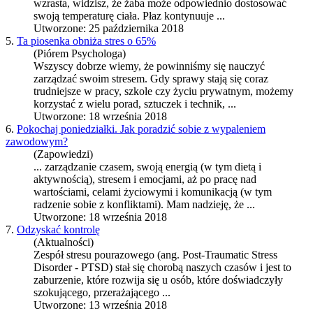
wzrasta, widzisz, że żaba może odpowiednio dostosować
swoją temperaturę ciała. Płaz kontynuuje ...
Utworzone: 25 października 2018
5.
Ta piosenka obniża stres o 65%
(Piórem Psychologa)
Wszyscy dobrze wiemy, że powinniśmy się nauczyć
zarządzać swoim
stres
em. Gdy sprawy stają się coraz
trudniejsze w pracy, szkole czy życiu prywatnym, możemy
korzystać z wielu porad, sztuczek i technik, ...
Utworzone: 18 września 2018
6.
Pokochaj poniedziałki. Jak poradzić sobie z wypaleniem
zawodowym?
(Zapowiedzi)
... zarządzanie czasem, swoją energią (w tym dietą i
aktywnością),
stres
em i emocjami, aż po pracę nad
wartościami, celami życiowymi i komunikacją (w tym
radzenie sobie z konfliktami). Mam nadzieję, że ...
Utworzone: 18 września 2018
7.
Odzyskać kontrolę
(Aktualności)
Zespół
stres
u pourazowego (ang. Post-Traumatic
Stres
s
Disorder - PTSD) stał się chorobą naszych czasów i jest to
zaburzenie, które rozwija się u osób, które doświadczyły
szokującego, przerażającego ...
Utworzone: 13 września 2018