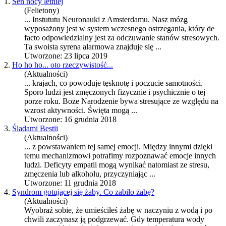
1.
Sen nocy letniej
(Felietony)
... Instututu Neuronauki z Amsterdamu. Nasz mózg
wyposażony jest w system wczesnego ostrzegania, który de
facto odpowiedzialny jest za odczuwanie stanów
stres
owych.
Ta swoista syrena alarmowa znajduje się ...
Utworzone: 23 lipca 2019
2.
Ho ho ho... oto rzeczywistość...
(Aktualności)
... krajach, co powoduje tęsknotę i poczucie samotności.
Sporo ludzi jest zmęczonych fizycznie i psychicznie o tej
porze roku. Boże Narodzenie bywa
stres
ujące ze względu na
wzrost aktywności. Święta mogą ...
Utworzone: 16 grudnia 2018
3.
Śladami Bestii
(Aktualności)
... z powstawaniem tej samej emocji. Między innymi dzięki
temu mechanizmowi potrafimy rozpoznawać emocje innych
ludzi. Deficyty empatii mogą wynikać natomiast ze
stres
u,
zmęczenia lub alkoholu, przyczyniając ...
Utworzone: 11 grudnia 2018
4.
Syndrom gotującej się żaby. Co zabiło żabę?
(Aktualności)
Wyobraź sobie, że umieściłeś żabę w naczyniu z wodą i po
chwili zaczynasz ją podgrzewać. Gdy temperatura wody