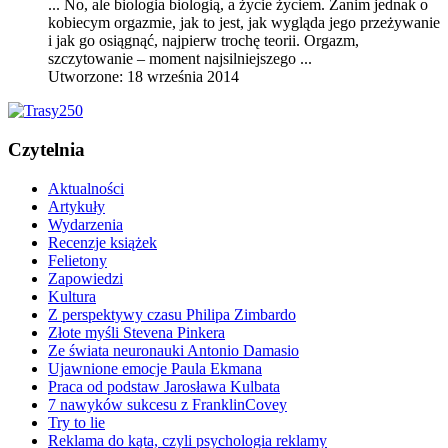
... No, ale biologia biologią, a życie życiem. Zanim jednak o
kobiecym orgazmie, jak to jest, jak wygląda jego przeżywanie
i jak go osiągnąć, najpierw trochę teorii. Orgazm,
szczytowanie
– moment najsilniejszego ...
Utworzone: 18 września 2014
Czytelnia
Aktualności
Artykuły
Wydarzenia
Recenzje książek
Felietony
Zapowiedzi
Kultura
Z perspektywy czasu Philipa Zimbardo
Złote myśli Stevena Pinkera
Ze świata neuronauki Antonio Damasio
Ujawnione emocje Paula Ekmana
Praca od podstaw Jarosława Kulbata
7 nawyków sukcesu z FranklinCovey
Try to lie
Reklama do kąta, czyli psychologia reklamy