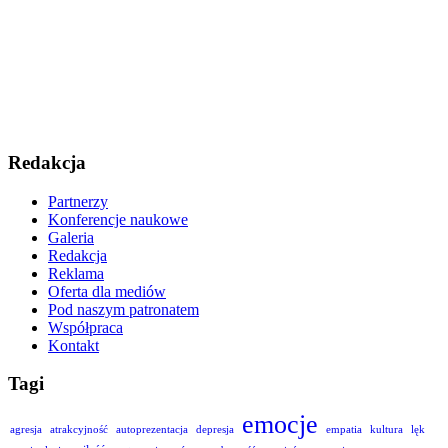
Redakcja
Partnerzy
Konferencje naukowe
Galeria
Redakcja
Reklama
Oferta dla mediów
Pod naszym patronatem
Współpraca
Kontakt
Tagi
emocje
agresja
atrakcyjność
autoprezentacja
depresja
empatia
kultura
lęk