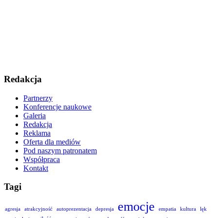
Redakcja
Partnerzy
Konferencje naukowe
Galeria
Redakcja
Reklama
Oferta dla mediów
Pod naszym patronatem
Współpraca
Kontakt
Tagi
emocje
agresja
atrakcyjność
autoprezentacja
depresja
empatia
kultura
lęk