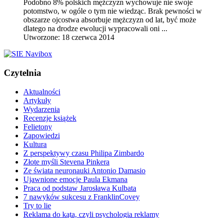
Podobno 8% polskich mężczyzn wychowuje nie swoje
potomstwo, w ogóle o tym nie wiedząc. Brak pewności w
obszarze ojcostwa absorbuje mężczyzn od lat, być może
dlatego na drodze ewolucji wypracowali oni ...
Utworzone: 18 czerwca 2014
Czytelnia
Aktualności
Artykuły
Wydarzenia
Recenzje książek
Felietony
Zapowiedzi
Kultura
Z perspektywy czasu Philipa Zimbardo
Złote myśli Stevena Pinkera
Ze świata neuronauki Antonio Damasio
Ujawnione emocje Paula Ekmana
Praca od podstaw Jarosława Kulbata
7 nawyków sukcesu z FranklinCovey
Try to lie
Reklama do kąta, czyli psychologia reklamy