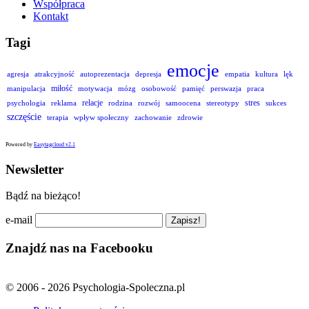
Współpraca
Kontakt
Tagi
emocje
agresja
atrakcyjność
autoprezentacja
depresja
empatia
kultura
lęk
miłość
manipulacja
motywacja
mózg
osobowość
pamięć
perswazja
praca
relacje
stres
psychologia
reklama
rodzina
rozwój
samoocena
stereotypy
sukces
szczęście
terapia
wpływ społeczny
zachowanie
zdrowie
Powered by
Easytagcloud v2.1
Newsletter
Bądź na bieżąco!
e-mail
Znajdź nas na Facebooku
© 2006 - 2026 Psychologia-Spoleczna.pl