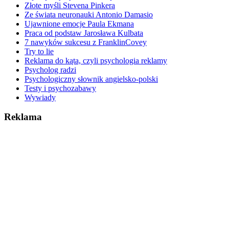
Złote myśli Stevena Pinkera
Ze świata neuronauki Antonio Damasio
Ujawnione emocje Paula Ekmana
Praca od podstaw Jarosława Kulbata
7 nawyków sukcesu z FranklinCovey
Try to lie
Reklama do kąta, czyli psychologia reklamy
Psycholog radzi
Psychologiczny słownik angielsko-polski
Testy i psychozabawy
Wywiady
Reklama