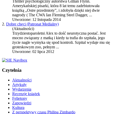
Thriller psychologiczny
autorstwa Gillian Flynn.
Amerykańskiej pisarki, która 8 lat temu zadebiutowała
książką „Ostre przedmioty”, i zdobyła dzięki niej dwie
nagrody ( The CWA Ian Fleming Steel Dagger, ...
Utworzone: 12 listopada 2014
2.
Dobre chęci (Patronat Medialny)
(Aktualności)
Trzydziestoparoletni Alex to dość neurotyczna postać. Jest
mocno związany z matką i kiedy ta trafia do szpitala, jego
życie nagle wymyka się spod kontroli. Szpital wydaje mu się
groteskowym zoo, pełnym ...
Utworzone: 02 lipca 2012
Czytelnia
Aktualności
Artykuły
Wydarzenia
Recenzje książek
Felietony
Zapowiedzi
Kultura
Z perspektywy czasu Philipa Zimbardo