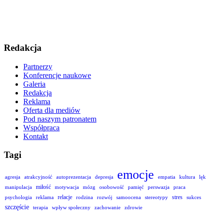
Redakcja
Partnerzy
Konferencje naukowe
Galeria
Redakcja
Reklama
Oferta dla mediów
Pod naszym patronatem
Współpraca
Kontakt
Tagi
emocje
agresja
atrakcyjność
autoprezentacja
depresja
empatia
kultura
lęk
miłość
manipulacja
motywacja
mózg
osobowość
pamięć
perswazja
praca
relacje
stres
psychologia
reklama
rodzina
rozwój
samoocena
stereotypy
sukces
szczęście
terapia
wpływ społeczny
zachowanie
zdrowie