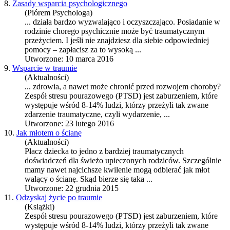
8.
Zasady wsparcia psychologicznego
(Piórem Psychologa)
... działa bardzo wyzwalająco i oczyszczająco. Posiadanie w
rodzinie chorego psychicznie może być
trauma
tycznym
przeżyciem. I jeśli nie znajdziesz dla siebie odpowiedniej
pomocy – zapłacisz za to wysoką ...
Utworzone: 10 marca 2016
9.
Wsparcie w traumie
(Aktualności)
... zdrowia, a nawet może chronić przed rozwojem choroby?
Zespół stresu pourazowego (PTSD) jest zaburzeniem, które
występuje wśród 8-14% ludzi, którzy przeżyli tak zwane
zdarzenie
trauma
tyczne, czyli wydarzenie, ...
Utworzone: 23 lutego 2016
10.
Jak młotem o ścianę
(Aktualności)
Płacz dziecka to jedno z bardziej
trauma
tycznych
doświadczeń dla świeżo upieczonych rodziców. Szczególnie
mamy nawet najcichsze kwilenie mogą odbierać jak młot
walący o ścianę. Skąd bierze się taka ...
Utworzone: 22 grudnia 2015
11.
Odzyskaj życie po traumie
(Książki)
Zespół stresu pourazowego (PTSD) jest zaburzeniem, które
występuje wśród 8-14% ludzi, którzy przeżyli tak zwane