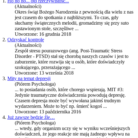
1.
Ho ho ho... oto rzeczywistość...
(Aktualności)
Okres świąt Bożego Narodzenia z pewnością dla wielu z nas
jest czasem do spotkania z najbliższymi. To czas, gdy
słuchamy świątecznych melodii, gromadzimy się przy suto
zastawionym stole, szczęśliwe ...
Utworzone: 16 grudnia 2018
2.
Odzyskać kontrolę
(Aktualności)
Zespół stresu pourazowego (ang. Post-
Trauma
tic Stress
Disorder - PTSD) stał się chorobą naszych czasów i jest to
zaburzenie, które rozwija się u osób, które doświadczyły
szokującego, przerażającego ...
Utworzone: 13 września 2018
3.
Mity na temat depresji
(Piórem Psychologa)
... to posiadania osób, które chorego wspierają. MIT #3:
Jedynie
trauma
tyczne doświadczenia powodują depresję.
Czasem depresja może być wywołana jakimś trudnym
wydarzeniem. Może to być np. śmierć kogoś ...
Utworzone: 13 października 2016
4.
Już zawsze będzie źle…
(Piórem Psychologa)
... wtedy, gdy organizm uczy się w wyniku wcześniejszych
doświadczeń, że jego reakcje nie mają żadnego wpływu na