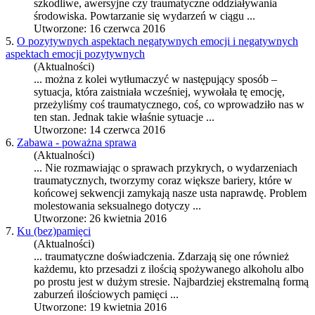
szkodliwe, awersyjne czy
trauma
tyczne oddziaływania
środowiska. Powtarzanie się wydarzeń w ciągu ...
Utworzone: 16 czerwca 2016
5.
O pozytywnych aspektach negatywnych emocji i negatywnych
aspektach emocji pozytywnych
(Aktualności)
... można z kolei wytłumaczyć w następujący sposób –
sytuacja, która zaistniała wcześniej, wywołała tę emocję,
przeżyliśmy coś
trauma
tycznego, coś, co wprowadziło nas w
ten stan. Jednak takie właśnie sytuacje ...
Utworzone: 14 czerwca 2016
6.
Zabawa - poważna sprawa
(Aktualności)
... Nie rozmawiając o sprawach przykrych, o wydarzeniach
trauma
tycznych, tworzymy coraz większe bariery, które w
końcowej sekwencji zamykają nasze usta naprawdę. Problem
molestowania seksualnego dotyczy ...
Utworzone: 26 kwietnia 2016
7.
Ku (bez)pamięci
(Aktualności)
...
trauma
tyczne doświadczenia. Zdarzają się one również
każdemu, kto przesadzi z ilością spożywanego alkoholu albo
po prostu jest w dużym stresie. Najbardziej ekstremalną formą
zaburzeń ilościowych pamięci ...
Utworzone: 19 kwietnia 2016