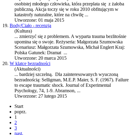
osobistej młodego człowieka, która przeplata się z żałoba
publiczną. Akcja toczy się w roku 2010 obfitującym w
katastrofy naturalne, które na chwilę ...
Utworzone: 01 maja 2015
19.
Body/Ciało - recenzja
(Kultura)
... zmierzyć się z problemem. A wyparta
trauma
bezlitośnie
upomina się o swoje. Reżyseria: Małgorzata Szumowska
Scenariusz: Małgorzata Szumowska, Michał Englert Kraj:
Polska Gatunek: Dramat ...
Utworzone: 20 marca 2015
20.
W klatce bezradności
(Aktualności)
... bardziej szczelną. Dla zainteresowanych wyuczoną
bezradnością: Selligman, M.E.P. Maier, S. F. (1967). Failure
to escape
trauma
tic shock. Journal of Experimental
Psychology, 74, 1-9. Abramson, ...
Utworzone: 27 lutego 2015
Start
poprz.
1
2
3
nast.