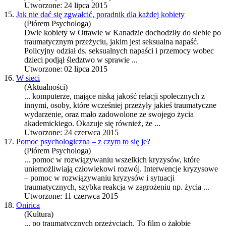
Utworzone: 24 lipca 2015
15.
Jak nie dać się zgwałcić, poradnik dla każdej kobiety
(Piórem Psychologa)
Dwie kobiety w Ottawie w Kanadzie dochodziły do siebie po
trauma
tycznym przeżyciu, jakim jest seksualna napaść.
Policyjny odział ds. seksualnych napaści i przemocy wobec
dzieci podjął śledztwo w sprawie ...
Utworzone: 02 lipca 2015
16.
W sieci
(Aktualności)
... komputerze, mające niską jakość relacji społecznych z
innymi, osoby, które wcześniej przeżyły jakieś
trauma
tyczne
wydarzenie, oraz mało zadowolone ze swojego życia
akademickiego. Okazuje się również, że ...
Utworzone: 24 czerwca 2015
17.
Pomoc psychologiczna – z czym to się je?
(Piórem Psychologa)
... pomoc w rozwiązywaniu wszelkich kryzysów, które
uniemożliwiają człowiekowi rozwój. Interwencje kryzysowe
– pomoc w rozwiązywaniu kryzysów i sytuacji
trauma
tycznych, szybka reakcja w zagrożeniu np. życia ...
Utworzone: 11 czerwca 2015
18.
Onirica
(Kultura)
... po
trauma
tycznych przeżyciach. To film o żałobie