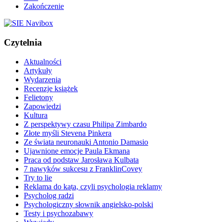
Zakończenie
Czytelnia
Aktualności
Artykuły
Wydarzenia
Recenzje książek
Felietony
Zapowiedzi
Kultura
Z perspektywy czasu Philipa Zimbardo
Złote myśli Stevena Pinkera
Ze świata neuronauki Antonio Damasio
Ujawnione emocje Paula Ekmana
Praca od podstaw Jarosława Kulbata
7 nawyków sukcesu z FranklinCovey
Try to lie
Reklama do kąta, czyli psychologia reklamy
Psycholog radzi
Psychologiczny słownik angielsko-polski
Testy i psychozabawy