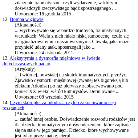
zdarzenie
trauma
tyczne, czyli wydarzenie, w którym
doświadczyli rzeczywistego bądź spostrzeganego ...
Utworzone: 16 grudnia 2015
12.
Bomba w głowie
(Aktualności)
... wychowywało się w bardzo trudnych,
trauma
tycznych
warunkach. Wielu z nich miało niską samoocenę, czuło się
marginalizowanymi i niezauważanymi. Chwała, jaką może
przynieść udany atak, spostrzegali jako ...
Utworzone: 24 listopada 2015
13.
Aleksytymia a dysmorfia mięśniowa w świetle
dotychczasowych badań
(Artykuły)
... i wtórnej, powstałej na skutek
trauma
tycznych przeżyć.
Zjawisko dysmorfii mięśniowej (zwanej też bigoreksją lub
efektem Adonisa) po raz pierwszy zaobserwowano pod
koniec XX wieku wśród kulturystów. Definiowane ...
Utworzone: 08 września 2015
14.
Czym skorupka za młodu… czyli o zakochiwaniu się i
rozstaniach
(Aktualności)
... zaufać innej osobie. Doświadczenie rozwodu rodziców jest
dla dziecka
trauma
tycznym doświadczeniem, które zapisuje
się na stałe w jego pamięci. Dziecko, które wychowywane
jest tylko przez matkę, cierpi ...