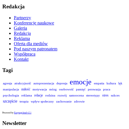
Redakcja
Partnerzy
Konferencje naukowe
Galeria
Redakcja
Reklama
Oferta dla mediów
Pod naszym patronatem
Współpraca
Kontakt
Tagi
emocje
agresja
atrakcyjność
autoprezentacja
depresja
empatia
kultura
lęk
miłość
manipulacja
motywacja
mózg
osobowość
pamięć
perswazja
praca
relacje
stres
psychologia
reklama
rodzina
rozwój
samoocena
stereotypy
sukces
szczęście
terapia
wpływ społeczny
zachowanie
zdrowie
Powered by
Easytagcloud v2.1
Newsletter