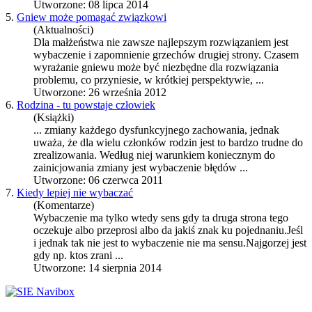
Utworzone: 08 lipca 2014
5.
Gniew może pomagać związkowi
(Aktualności)
Dla małżeństwa nie zawsze najlepszym rozwiązaniem jest
wybaczenie
i zapomnienie grzechów drugiej strony. Czasem
wyrażanie gniewu może być niezbędne dla rozwiązania
problemu, co przyniesie, w krótkiej perspektywie, ...
Utworzone: 26 września 2012
6.
Rodzina - tu powstaje człowiek
(Książki)
... zmiany każdego dysfunkcyjnego zachowania, jednak
uważa, że dla wielu członków rodzin jest to bardzo trudne do
zrealizowania. Według niej warunkiem koniecznym do
zainicjowania zmiany jest
wybaczenie
błędów ...
Utworzone: 06 czerwca 2011
7.
Kiedy lepiej nie wybaczać
(Komentarze)
Wybaczenie
ma tylko wtedy sens gdy ta druga strona tego
oczekuje albo przeprosi albo da jakiś znak ku pojednaniu.Jeśl
i jednak tak nie jest to
wybaczenie
nie ma sensu.Najgorzej jest
gdy np. ktos zrani ...
Utworzone: 14 sierpnia 2014