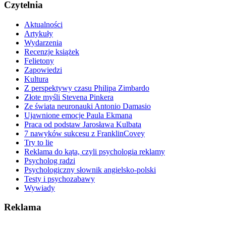
Czytelnia
Aktualności
Artykuły
Wydarzenia
Recenzje książek
Felietony
Zapowiedzi
Kultura
Z perspektywy czasu Philipa Zimbardo
Złote myśli Stevena Pinkera
Ze świata neuronauki Antonio Damasio
Ujawnione emocje Paula Ekmana
Praca od podstaw Jarosława Kulbata
7 nawyków sukcesu z FranklinCovey
Try to lie
Reklama do kąta, czyli psychologia reklamy
Psycholog radzi
Psychologiczny słownik angielsko-polski
Testy i psychozabawy
Wywiady
Reklama