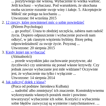
... pozytywnego nie wniosą.
Wybaczenie
to wielka wartość.
Jeśli kochasz – wybaczasz. Pod warunkiem, że ukochana
osoba szczerze rozumie swoje winy i żałuje. 5. Akceptujecie
Miłość nie polega na kochaniu ...
Utworzone: 04 września 2015
2.
12 rzeczy, które powinieneś móc o sobie powiedzieć
(Piórem Psychologa)
... go pozbyć. Uraza to złodziej szczęścia, zabiera nam radość
życia. Dopiero odpuszczenie i
wybaczenie
pozwoli nam
odkryć, w jak ciasnym więzieniu byliśmy. Biorę pełną
odpowiedzialność za swoje życie. Przyznaj ...
Utworzone: 20 sierpnia 2015
3.
Kiedy lepiej nie wybaczać
(Aktualności)
... przede wszystkim jako zachowanie pozytywne, akt
życzliwości czy uniesienia się ponad własne krzywdy. Czy
jednak zawsze wybaczanie jest mile widziane? Oczywiste
jest, że
wybaczenie
ma tylko i wyłącznie ...
Utworzone: 14 sierpnia 2014
4.
Jak zaliczyć dołek z klasą?
(Praca od podstaw Jarosława Kulbata)
... nadrobić albo zmniejszyć ich znaczenie. Konstruktywnemu
wykorzystaniu własnych porażek może i powinno
towarzyszyć
wybaczenie
ich sobie. Korzyści z wybaczenia
sobie błędów zazwyczaj są wymierne i natychmiastowe. ...