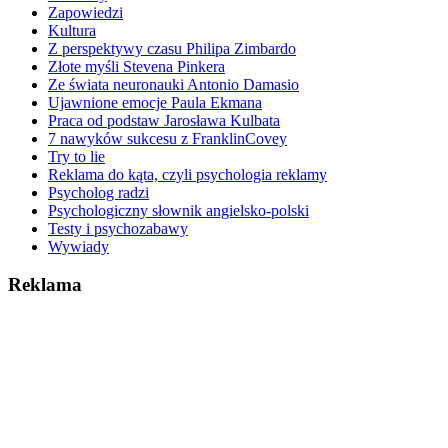
Zapowiedzi
Kultura
Z perspektywy czasu Philipa Zimbardo
Złote myśli Stevena Pinkera
Ze świata neuronauki Antonio Damasio
Ujawnione emocje Paula Ekmana
Praca od podstaw Jarosława Kulbata
7 nawyków sukcesu z FranklinCovey
Try to lie
Reklama do kąta, czyli psychologia reklamy
Psycholog radzi
Psychologiczny słownik angielsko-polski
Testy i psychozabawy
Wywiady
Reklama