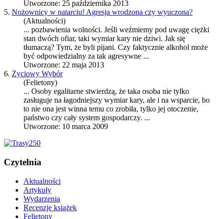
Utworzone: 25 października 2013
5.
Nożownicy w natarciu! Agresja wrodzona czy wyuczona?
(Aktualności)
... pozbawienia wolności. Jeśli weźmiemy pod uwagę ciężki
stan dwóch ofiar, taki
wymiar kary
nie dziwi. Jak się
tłumaczą? Tym, że byli pijani. Czy faktycznie alkohol może
być odpowiedzialny za tak agresywne ...
Utworzone: 22 maja 2013
6.
Życiowy Wybór
(Felietony)
... Osoby egalitarne stwierdzą, że taka osoba nie tylko
zasługuje na łagodniejszy
wymiar kary
, ale i na wsparcie, bo
to nie ona jest winna temu co zrobiła, tylko jej otoczenie,
państwo czy cały system gospodarczy. ...
Utworzone: 10 marca 2009
Czytelnia
Aktualności
Artykuły
Wydarzenia
Recenzje książek
Felietony