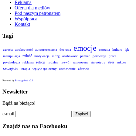
Reklama
Oferta dla mediów
Pod naszym patronatem
Współpraca
Kontakt
Tagi
emocje
agresja
atrakcyjność
autoprezentacja
depresja
empatia
kultura
lęk
miłość
manipulacja
motywacja
mózg
osobowość
pamięć
perswazja
praca
relacje
stres
psychologia
reklama
rodzina
rozwój
samoocena
stereotypy
sukces
szczęście
terapia
wpływ społeczny
zachowanie
zdrowie
Powered by
Easytagcloud v2.1
Newsletter
Bądź na bieżąco!
e-mail
Znajdź nas na Facebooku