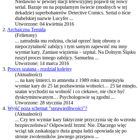
Niedawno w pewnej stacji telewizyjnej pojawił się nowy
serial. Bazuje on na popularnym świecie (modnych w tej
dekadzie) superbohaterów Detective Comics. Serial o iście
diabelskiej nazwie Lucyfer ...
Utworzone: 04 kwietnia 2016
2.
Archaiczna Temida
(Felietony)
... zatrudniła mu rodzina, chciał oprzeć linię obrony o
niepoczytalność zabójcy i tym samym zapewnić mu inny
wymiar kary
. Zamiast więzienia – szpital. Na Dolnym Śląsku
ruszył proces innego zabójcy. Samuelna ...
Utworzone: 14 marca 2016
3.
Proces szatana - rozdział kolejny
(Aktualności)
... na karę śmierci, to amnestia z 1989 roku zmniejszyła
wymiar kary
do 25 lat pozbawienia wolności… 25 lat minęło,
szatan wychodzi na wolność i co ciekawe, nie chce być
dyskryminowanym… Psychologowie są zgodni ...
Utworzone: 28 stycznia 2014
4.
Wyjść poza schemat "sprawiedliwości"?
(Aktualności)
... Czy ten
wymiar kary
faktycznie przyczynia się do wzrostu
bezpieczeństwa? Odpowiedź brzmi: Nie. Dlaczego więc
wciąż tak zaskakująco duża grupa ludzi opowiada się po
stronie zwolenników jawnego przejawu ...