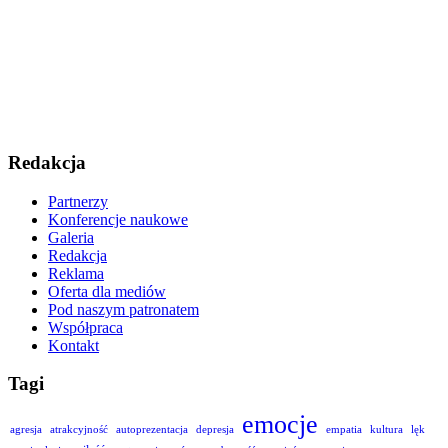
Redakcja
Partnerzy
Konferencje naukowe
Galeria
Redakcja
Reklama
Oferta dla mediów
Pod naszym patronatem
Współpraca
Kontakt
Tagi
emocje
agresja
atrakcyjność
autoprezentacja
depresja
empatia
kultura
lęk