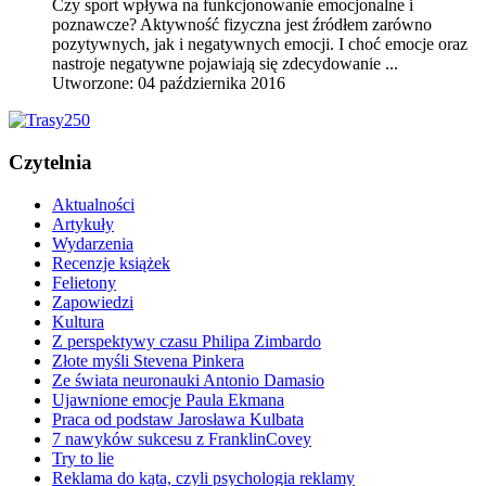
Czy sport wpływa na funkcjonowanie emocjonalne i
poznawcze? Aktywność fizyczna jest źródłem zarówno
pozytywnych, jak i negatywnych emocji. I choć emocje oraz
nastroje negatywne pojawiają się zdecydowanie ...
Utworzone: 04 października 2016
Czytelnia
Aktualności
Artykuły
Wydarzenia
Recenzje książek
Felietony
Zapowiedzi
Kultura
Z perspektywy czasu Philipa Zimbardo
Złote myśli Stevena Pinkera
Ze świata neuronauki Antonio Damasio
Ujawnione emocje Paula Ekmana
Praca od podstaw Jarosława Kulbata
7 nawyków sukcesu z FranklinCovey
Try to lie
Reklama do kąta, czyli psychologia reklamy