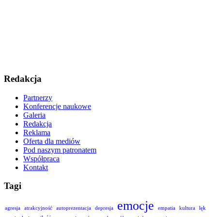
Redakcja
Partnerzy
Konferencje naukowe
Galeria
Redakcja
Reklama
Oferta dla mediów
Pod naszym patronatem
Współpraca
Kontakt
Tagi
emocje
agresja
atrakcyjność
autoprezentacja
depresja
empatia
kultura
lęk