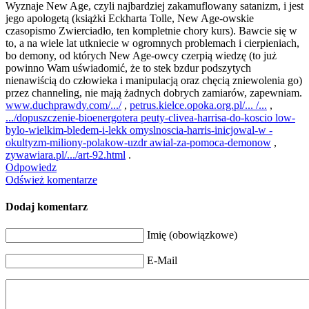
Wyznaje New Age, czyli najbardziej zakamuflowany satanizm, i jest
jego apologetą (książki Eckharta Tolle, New Age-owskie
czasopismo Zwierciadło, ten kompletnie chory kurs). Bawcie się w
to, a na wiele lat utkniecie w ogromnych problemach i cierpieniach,
bo demony, od których New Age-owcy czerpią wiedzę (to już
powinno Wam uświadomić, że to stek bzdur podszytych
nienawiścią do człowieka i manipulacją oraz chęcią zniewolenia go)
przez channeling, nie mają żadnych dobrych zamiarów, zapewniam.
www.duchprawdy.com/.../
,
petrus.kielce.opoka.org.pl/... /...
,
.../dopuszczenie-bioenergotera peuty-clivea-harrisa-do-koscio low-
bylo-wielkim-bledem-i-lekk omyslnoscia-harris-inicjowal-w -
okultyzm-miliony-polakow-uzdr awial-za-pomoca-demonow
,
zywawiara.pl/.../art-92.html
.
Odpowiedz
Odśwież komentarze
Dodaj komentarz
Imię (obowiązkowe)
E-Mail