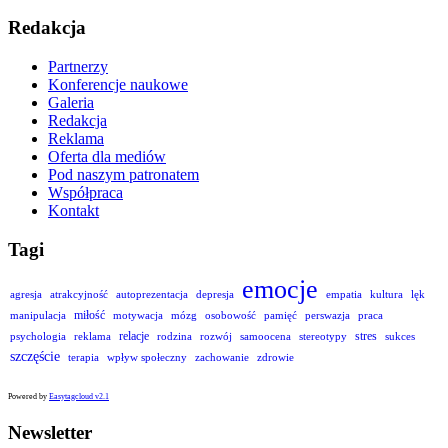
Redakcja
Partnerzy
Konferencje naukowe
Galeria
Redakcja
Reklama
Oferta dla mediów
Pod naszym patronatem
Współpraca
Kontakt
Tagi
emocje
agresja
atrakcyjność
autoprezentacja
depresja
empatia
kultura
lęk
miłość
manipulacja
motywacja
mózg
osobowość
pamięć
perswazja
praca
relacje
stres
psychologia
reklama
rodzina
rozwój
samoocena
stereotypy
sukces
szczęście
terapia
wpływ społeczny
zachowanie
zdrowie
Powered by
Easytagcloud v2.1
Newsletter