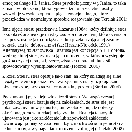
emocjonalnego I.L.Janisa. Stres psychologiczny wg Janisa, to taka
zmiana w otoczeniu, która typowo, tzn. u przeciętnej osoby
wywołuje wysoki stopień napięcia emocjonalnego, które
przeszkadza w normalnym sposobie reagowania (za: Terelak 2001).
Inne ujęcie stresu przedstawia Lazarus (1984), który definiuje stres
jako określoną reakcję między osobą a otoczeniem, która oceniana
jest przez osobę jako obciążająca lub przekraczająca jej zasoby i
zagrażająca jej dobrostanowi (za: Heszen-Niejodek 1991).
Alternatywą do stanowiska Lazarusa jest koncepcja S.E.Hobfolla,
według której stres jest reakcją na otoczenie, w którym występuje
groźba czystej utraty sił, rzeczywista ich utrata lub brak sił
spowodowany wyeksploatowaniem (Hobfoll, 2006).
Z kolei Strelau stres opisuje jako stan, na który składają się silne
negatywne emocje oraz towarzyszące im zmiany fizjologiczne i
biochemiczne, przekraczające normalny poziom (Strelau, 2004).
Podsumowując, istnieje wiele teorii stresu. We współczesnej
psychologii stresu bazuje się na założeniach, że stres nie jest
lokalizowany ani w jednostce, ani w otoczeniu, ale dotyczy
określonego rodzaju relacji między nimi. Reakcja ta zwykle
ujmowana jest jako zakłócenie lub zapowiedź zakłócenia
równowagi pomiędzy zasobami, bądź możliwościami jednostki z
jednej strony, a wymaganiami otoczenia z drugiej (Terelak, 2008).