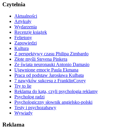
Czytelnia
Aktualności
Artykuły
Wydarzenia
Recenzje książek
Felietony
Zapowiedzi
Kultura
Z perspektywy czasu Philipa Zimbardo
Złote myśli Stevena Pinkera
Ze świata neuronauki Antonio Damasio
Ujawnione emocje Paula Ekmana
Praca od podstaw Jarosława Kulbata
7 nawyków sukcesu z FranklinCovey
Try to lie
Reklama do kąta, czyli psychologia reklamy
Psycholog radzi
Psychologiczny słownik angielsko-polski
Testy i psychozabawy
Wywiady
Reklama