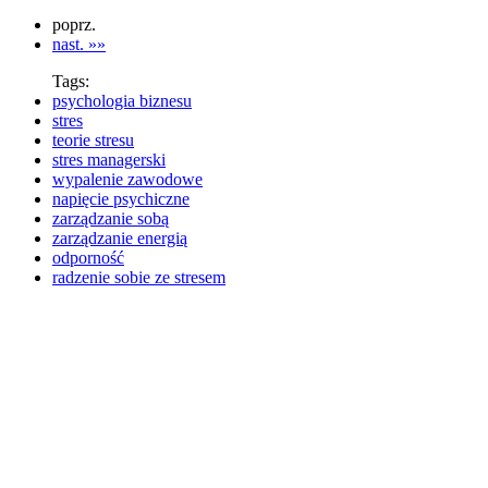
poprz.
nast. »»
Tags:
psychologia biznesu
stres
teorie stresu
stres managerski
wypalenie zawodowe
napięcie psychiczne
zarządzanie sobą
zarządzanie energią
odporność
radzenie sobie ze stresem