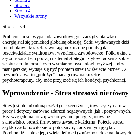
Strona 3
Strona 4
Wszystkie strony
Strona 1 z 4
Problem stresu, wypalania zawodowego i zarządzania własną
energią stał się poniekąd globalną obsesją. Setki wydawanych dziś
poradników i książek zawierają niezliczone porady jak
przeciwdziałać syndromowi wypalenia zawodowego. Półki uginają
się od rozmaitych pozycji na temat strategii i stylów radzenia sobie
ze stresem. Interesującym wymiarem psychologii wyższej kadry
managerskiej wydaje się być problem stresu w świecie biznesu. Z
pewnością warto „położyć” managerów na kozetce
psychoterapeuty, aby móc przyjrzeć się ich kondycji psychicznej.
Wprowadzenie - Stres stresowi nierówny
Stres jest nieuniknioną częścią naszego życia, towarzyszy nam w
pracy i dotyczy zarówno zdarzeń negatywnych, jak i pozytywnych.
Bez względu na rodzaj wykonywanej pracy, zajmowane
stanowisko, prestiż firmy, stres asystuje każdemu. Pojęcie stresu
szybko zadomowiło się w potocznym, codziennym języku.
Pomimo, iż istnieje jego wiele definicji (zarówno stricte naukowych