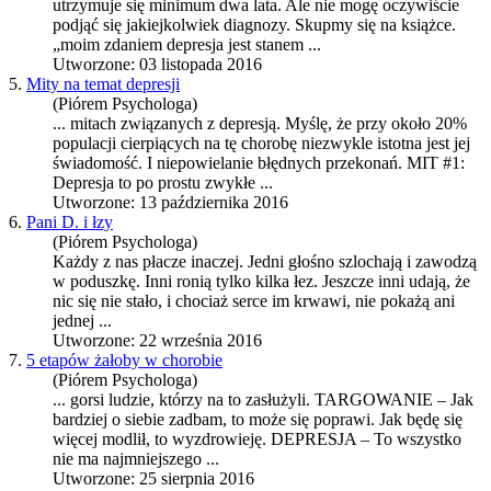
utrzymuje się minimum dwa lata. Ale nie mogę oczywiście
podjąć się jakiejkolwiek diagnozy. Skupmy się na książce.
„moim zdaniem
depresja
jest stanem ...
Utworzone: 03 listopada 2016
5.
Mity na temat depresji
(Piórem Psychologa)
... mitach związanych z depresją. Myślę, że przy około 20%
populacji cierpiących na tę chorobę niezwykle istotna jest jej
świadomość. I niepowielanie błędnych przekonań. MIT #1:
Depresja
to po prostu zwykłe ...
Utworzone: 13 października 2016
6.
Pani D. i łzy
(Piórem Psychologa)
Każdy z nas płacze inaczej. Jedni głośno szlochają i zawodzą
w poduszkę. Inni ronią tylko kilka łez. Jeszcze inni udają, że
nic się nie stało, i chociaż serce im krwawi, nie pokażą ani
jednej ...
Utworzone: 22 września 2016
7.
5 etapów żałoby w chorobie
(Piórem Psychologa)
... gorsi ludzie, którzy na to zasłużyli. TARGOWANIE – Jak
bardziej o siebie zadbam, to może się poprawi. Jak będę się
więcej modlił, to wyzdrowieję.
DEPRESJA
– To wszystko
nie ma najmniejszego ...
Utworzone: 25 sierpnia 2016