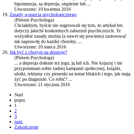
hipomnezja, są
depresja
, otępienie lub ...
Utworzone: 19 kwietnia 2016
19.
Zasady wsparcia psychologicznego
(Piórem Psychologa)
Chciałabym, byście nie sugerowali się tym, że artykuł ten
dotyczy jakichś konkretnych zaburzeń psychicznych. Te
wszystkie zasady można (a nawet się powinno) zastosować
tak naprawdę do każdej choroby. ...
Utworzone: 10 marca 2016
20.
Jak być z chorym na depresję?
(Piórem Psychologa)
... a
depresja
dotknie też jego, ją lub ich. Nie kojarzę i nie
przypominam sobie żadnej kampanii społecznej, książki,
ulotki, reklamy czy piosenki na temat bliskich i tego, jak mają
żyć po diagnozie. Co robić? ...
Utworzone: 21 stycznia 2016
Start
poprz.
1
2
3
nast.
Zakończenie