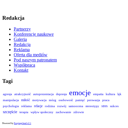
Redakcja
Partnerzy
Konferencje naukowe
Galeria
Redakcja
Reklama
Oferta dla mediów
Pod naszym patronatem
Współpraca
Kontakt
Tagi
emocje
agresja
atrakcyjność
autoprezentacja
depresja
empatia
kultura
lęk
miłość
manipulacja
motywacja
mózg
osobowość
pamięć
perswazja
praca
relacje
stres
psychologia
reklama
rodzina
rozwój
samoocena
stereotypy
sukces
szczęście
terapia
wpływ społeczny
zachowanie
zdrowie
Powered by
Easytagcloud v2.1