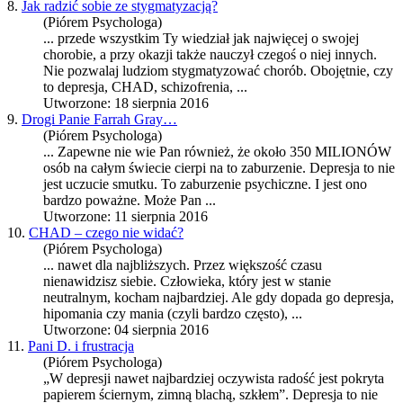
8.
Jak radzić sobie ze stygmatyzacją?
(Piórem Psychologa)
... przede wszystkim Ty wiedział jak najwięcej o swojej
chorobie, a przy okazji także nauczył czegoś o niej innych.
Nie pozwalaj ludziom stygmatyzować chorób. Obojętnie, czy
to
depresja
, CHAD, schizofrenia, ...
Utworzone: 18 sierpnia 2016
9.
Drogi Panie Farrah Gray…
(Piórem Psychologa)
... Zapewne nie wie Pan również, że około 350 MILIONÓW
osób na całym świecie cierpi na to zaburzenie.
Depresja
to nie
jest uczucie smutku. To zaburzenie psychiczne. I jest ono
bardzo poważne. Może Pan ...
Utworzone: 11 sierpnia 2016
10.
CHAD – czego nie widać?
(Piórem Psychologa)
... nawet dla najbliższych. Przez większość czasu
nienawidzisz siebie. Człowieka, który jest w stanie
neutralnym, kocham najbardziej. Ale gdy dopada go
depresja
,
hipomania czy mania (czyli bardzo często), ...
Utworzone: 04 sierpnia 2016
11.
Pani D. i frustracja
(Piórem Psychologa)
„W depresji nawet najbardziej oczywista radość jest pokryta
papierem ściernym, zimną blachą, szkłem”.
Depresja
to nie