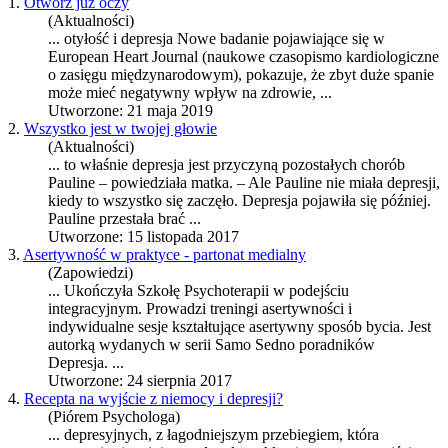
1.
Otwórz już oczy
(Aktualności)
... otyłość i
depresja
Nowe badanie pojawiające się w
European Heart Journal (naukowe czasopismo kardiologiczne
o zasięgu międzynarodowym), pokazuje, że zbyt duże spanie
może mieć negatywny wpływ na zdrowie, ...
Utworzone: 21 maja 2019
2.
Wszystko jest w twojej głowie
(Aktualności)
... to właśnie
depresja
jest przyczyną pozostałych chorób
Pauline – powiedziała matka. – Ale Pauline nie miała depresji,
kiedy to wszystko się zaczęło.
Depresja
pojawiła się później.
Pauline przestała brać ...
Utworzone: 15 listopada 2017
3.
Asertywność w praktyce - partonat medialny
(Zapowiedzi)
... Ukończyła Szkołę Psychoterapii w podejściu
integracyjnym. Prowadzi treningi asertywności i
indywidualne sesje kształtujące asertywny sposób bycia. Jest
autorką wydanych w serii Samo Sedno poradników
Depresja
. ...
Utworzone: 24 sierpnia 2017
4.
Recepta na wyjście z niemocy i depresji?
(Piórem Psychologa)
... depresyjnych, z łagodniejszym przebiegiem, która