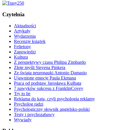
Czytelnia
Aktualności
Artykuły
Wydarzenia
Recenzje książek
Felietony
Zapowiedzi
Kultura
Z perspektywy czasu Philipa Zimbardo
Złote myśli Stevena Pinkera
Ze świata neuronauki Antonio Damasio
Ujawnione emocje Paula Ekmana
Praca od podstaw Jarosława Kulbata
7 nawyków sukcesu z FranklinCovey
Try to lie
Reklama do kąta, czyli psychologia reklamy
Psycholog radzi
Psychologiczny słownik angielsko-polski
Testy i psychozabawy
Wywiady