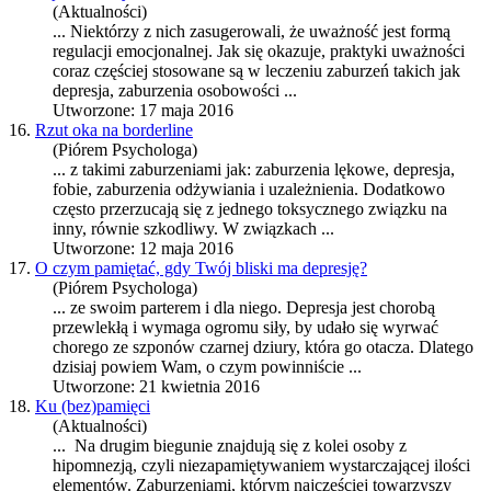
(Aktualności)
... Niektórzy z nich zasugerowali, że uważność jest formą
regulacji emocjonalnej. Jak się okazuje, praktyki uważności
coraz częściej stosowane są w leczeniu zaburzeń takich jak
depresja
, zaburzenia osobowości ...
Utworzone: 17 maja 2016
16.
Rzut oka na borderline
(Piórem Psychologa)
... z takimi zaburzeniami jak: zaburzenia lękowe,
depresja
,
fobie, zaburzenia odżywiania i uzależnienia. Dodatkowo
często przerzucają się z jednego toksycznego związku na
inny, równie szkodliwy. W związkach ...
Utworzone: 12 maja 2016
17.
O czym pamiętać, gdy Twój bliski ma depresję?
(Piórem Psychologa)
... ze swoim parterem i dla niego.
Depresja
jest chorobą
przewlekłą i wymaga ogromu siły, by udało się wyrwać
chorego ze szponów czarnej dziury, która go otacza. Dlatego
dzisiaj powiem Wam, o czym powinniście ...
Utworzone: 21 kwietnia 2016
18.
Ku (bez)pamięci
(Aktualności)
... Na drugim biegunie znajdują się z kolei osoby z
hipomnezją, czyli niezapamiętywaniem wystarczającej ilości
elementów. Zaburzeniami, którym najczęściej towarzyszy