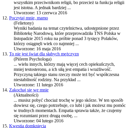
wszystkim przeciwnikom religii, bo przecież ta funkcja religii
jest istotna. A jednak bardziej ...
Utworzone: 13 czerwca 2016
12.
Poczytaj mnie, mamo
(Felietony)
Wyniki badania na temat czytelnictwa, udostępnione przez
Bibliotekę Narodową, które przeprowadziła TNS Polska w
listopadzie 2015 roku na próbie ponad 3 tysięcy Polaków,
którzy osiągnęli wiek co najmniej ...
Utworzone: 16 maja 2016
13.
To nie jest świat dla słabych mężczyzn
(Piórem Psychologa)
... wielu innych, którzy mają więcej cech opiekuńczych,
mniej testosteronu, a ich siłą jest
empatia
i wrażliwość.
Przyczyną takiego stanu rzeczy może też być współczesna
niestabilność rodziny. Na przykład ...
Utworzone: 11 lutego 2016
14.
Zakochaj się we mnie
(Aktualności)
... musisz pobyć chociaż trochę w jego skórze. W ten sposób
dowiesz się, czego potrzebuje, co lubi i jak możesz mu pomóc
w trudnych momentach.
Empatia
sprawia także, że czujemy
się rozumiani przez drugą osobę, ...
Utworzone: 04 lutego 2016
15.
Kwestia domknięcia