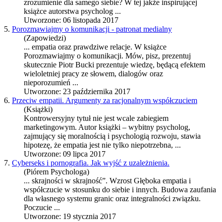
zrozumienie dla samego siebie? W tej jakże inspirującej
książce autorstwa psycholog ...
Utworzone: 06 listopada 2017
5.
Porozmawiajmy o komunikacji - patronat medialny
(Zapowiedzi)
...
empatia
oraz prawdziwe relacje. W książce
Porozmawiajmy o komunikacji. Mów, pisz, prezentuj
skutecznie Piotr Bucki prezentuje wiedzę, będącą efektem
wieloletniej pracy ze słowem, dialogów oraz
nieporozumień ...
Utworzone: 23 października 2017
6.
Przeciw empatii. Argumenty za racjonalnym współczuciem
(Książki)
Kontrowersyjny tytuł nie jest wcale zabiegiem
marketingowym. Autor książki – wybitny psycholog,
zajmujący się moralnością i psychologią rozwoju, stawia
hipotezę, że
empatia
jest nie tylko niepotrzebna, ...
Utworzone: 09 lipca 2017
7.
Cyberseks i pornografia. Jak wyjść z uzależnienia.
(Piórem Psychologa)
... skrajności w skrajność”. Wzrost Głęboka
empatia
i
współczucie w stosunku do siebie i innych. Budowa zaufania
dla własnego systemu granic oraz integralności związku.
Poczucie ...
Utworzone: 19 stycznia 2017