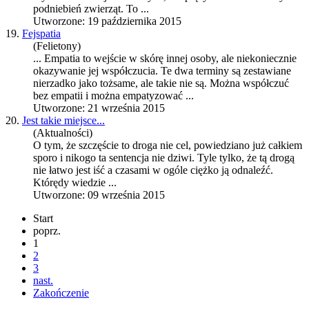
podniebień zwierząt. To ...
Utworzone: 19 października 2015
19.
Fejspatia
(Felietony)
...
Empatia
to wejście w skórę innej osoby, ale niekoniecznie
okazywanie jej współczucia. Te dwa terminy są zestawiane
nierzadko jako tożsame, ale takie nie są. Można współczuć
bez empatii i można empatyzować ...
Utworzone: 21 września 2015
20.
Jest takie miejsce...
(Aktualności)
O tym, że szczęście to droga nie cel, powiedziano już całkiem
sporo i nikogo ta sentencja nie dziwi. Tyle tylko, że tą drogą
nie łatwo jest iść a czasami w ogóle ciężko ją odnaleźć.
Którędy wiedzie ...
Utworzone: 09 września 2015
Start
poprz.
1
2
3
nast.
Zakończenie