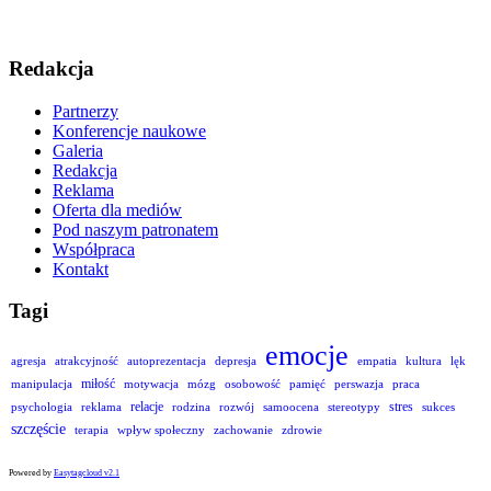
Redakcja
Partnerzy
Konferencje naukowe
Galeria
Redakcja
Reklama
Oferta dla mediów
Pod naszym patronatem
Współpraca
Kontakt
Tagi
emocje
agresja
atrakcyjność
autoprezentacja
depresja
empatia
kultura
lęk
miłość
manipulacja
motywacja
mózg
osobowość
pamięć
perswazja
praca
relacje
stres
psychologia
reklama
rodzina
rozwój
samoocena
stereotypy
sukces
szczęście
terapia
wpływ społeczny
zachowanie
zdrowie
Powered by
Easytagcloud v2.1