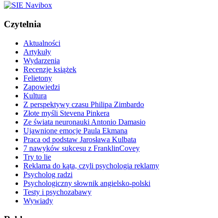
Czytelnia
Aktualności
Artykuły
Wydarzenia
Recenzje książek
Felietony
Zapowiedzi
Kultura
Z perspektywy czasu Philipa Zimbardo
Złote myśli Stevena Pinkera
Ze świata neuronauki Antonio Damasio
Ujawnione emocje Paula Ekmana
Praca od podstaw Jarosława Kulbata
7 nawyków sukcesu z FranklinCovey
Try to lie
Reklama do kąta, czyli psychologia reklamy
Psycholog radzi
Psychologiczny słownik angielsko-polski
Testy i psychozabawy
Wywiady