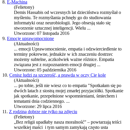
8.
E-Machina
(Felietony)
Demis Hassabis od wczesnych lat dzieciństwa rozmyślał o
myśleniu. Te rozmyślania pchnęły go do studiowania
informatyki oraz neurobiologii. Jego obsesją stało się
stworzenie sztucznej inteligencji. Wielu ...
Utworzone: 07 listopada 2016
9.
Emocje uprawomocnione
(Aktualności)
... emocji Uprawomocnienie,
empatia
i odzwierciedlenie to
terminy pokrewne, jednakże w ich znaczeniu dostrzec
możemy subtelne, aczkolwiek ważne różnice.
Empatia
związana jest z rozpoznaniem emocji drugiej ...
Utworzone: 05 października 2016
10.
Cenisz ludzi za szczerość, a prawda w oczy Cię kole
(Aktualności)
... po tobie, jeśli nie wiesz co to
empatia
"Spotkałam się po
dwóch latach z siostrą mojej zmarłej przyjaciółki. Spotkanie
jak spotkanie, przepełnione wspomnieniami, śmiechem i
tematami dnia codziennego. ...
Utworzone: 29 lipca 2016
11.
Z rodziną dobrze nie tylko na zdjęciu
(Felietony)
„Bez religii upadłaby nasza moralność” – powtarzają teiści
wszelkiej maści i tym samym zamykają często usta