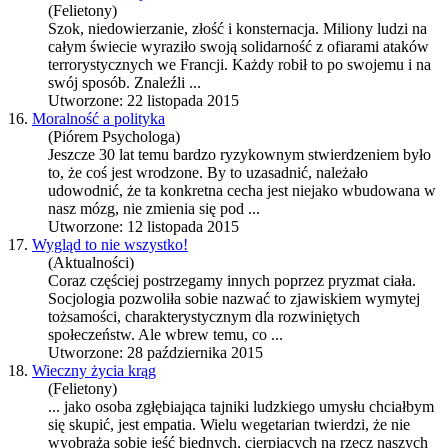
(Felietony)
Szok, niedowierzanie, złość i konsternacja. Miliony ludzi na
całym świecie wyraziło swoją solidarność z ofiarami ataków
terrorystycznych we Francji. Każdy robił to po swojemu i na
swój sposób. Znaleźli ...
Utworzone: 22 listopada 2015
16.
Moralność a polityka
(Piórem Psychologa)
Jeszcze 30 lat temu bardzo ryzykownym stwierdzeniem było
to, że coś jest wrodzone. By to uzasadnić, należało
udowodnić, że ta konkretna cecha jest niejako wbudowana w
nasz mózg, nie zmienia się pod ...
Utworzone: 12 listopada 2015
17.
Wygląd to nie wszystko!
(Aktualności)
Coraz częściej postrzegamy innych poprzez pryzmat ciała.
Socjologia pozwoliła sobie nazwać to zjawiskiem wymytej
tożsamości, charakterystycznym dla rozwiniętych
społeczeństw. Ale wbrew temu, co ...
Utworzone: 28 października 2015
18.
Wieczny życia krąg
(Felietony)
... jako osoba zgłębiająca tajniki ludzkiego umysłu chciałbym
się skupić, jest
empatia
. Wielu wegetarian twierdzi, że nie
wyobraża sobie jeść biednych, cierpiących na rzecz naszych