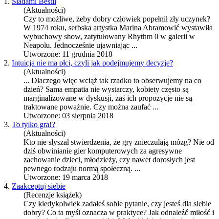
1.
Śladami Bestii
(Aktualności)
Czy to możliwe, żeby dobry człowiek popełnił zły uczynek?
W 1974 roku, serbska artystka Marina Abramowić wystawiła
wybuchowy show, zatytułowany Rhythm 0 w galerii w
Neapolu. Jednocześnie ujawniając ...
Utworzone: 11 grudnia 2018
2.
Intuicja nie ma płci, czyli jak podejmujemy decyzje?
(Aktualności)
... Dlaczego więc wciąż tak rzadko to obserwujemy na co
dzień? Sama
empatia
nie wystarczy, kobiety często są
marginalizowane w dyskusji, zaś ich propozycje nie są
traktowane poważnie. Czy można zaufać ...
Utworzone: 03 sierpnia 2018
3.
To tylko gra!?
(Aktualności)
Kto nie słyszał stwierdzenia, że gry znieczulają mózg? Nie od
dziś obwinianie gier komputerowych za agresywne
zachowanie dzieci, młodzieży, czy nawet dorosłych jest
pewnego rodzaju normą społeczną. ...
Utworzone: 19 marca 2018
4.
Zaakceptuj siebie
(Recenzje książek)
Czy kiedykolwiek zadałeś sobie pytanie, czy jesteś dla siebie
dobry? Co ta myśl oznacza w praktyce? Jak odnaleźć miłość i