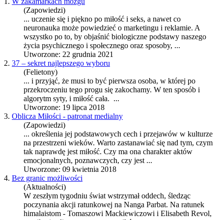
1.
W zakamarkach mózgu
(Zapowiedzi)
... uczenie się i piękno po
miłość
i seks, a nawet co
neuronauka może powiedzieć o marketingu i reklamie. A
wszystko po to, by objaśnić biologiczne podstawy naszego
życia psychicznego i społecznego oraz sposoby, ...
Utworzone: 22 grudnia 2021
2.
37 – sekret najlepszego wyboru
(Felietony)
... i przyjąć, że musi to być pierwsza osoba, w której po
przekroczeniu tego progu się zakochamy. W ten sposób i
algorytm syty, i
miłość
cała. ...
Utworzone: 19 lipca 2018
3.
Oblicza Miłości - patronat medialny
(Zapowiedzi)
... określenia jej podstawowych cech i przejawów w kulturze
na przestrzeni wieków. Warto zastanawiać się nad tym, czym
tak naprawdę jest
miłość
. Czy ma ona charakter aktów
emocjonalnych, poznawczych, czy jest ...
Utworzone: 09 kwietnia 2018
4.
Bez granic możliwości
(Aktualności)
W zeszłym tygodniu świat wstrzymał oddech, śledząc
poczynania akcji ratunkowej na Nanga Parbat. Na ratunek
himalaistom - Tomaszowi Mackiewiczowi i Elisabeth Revol,