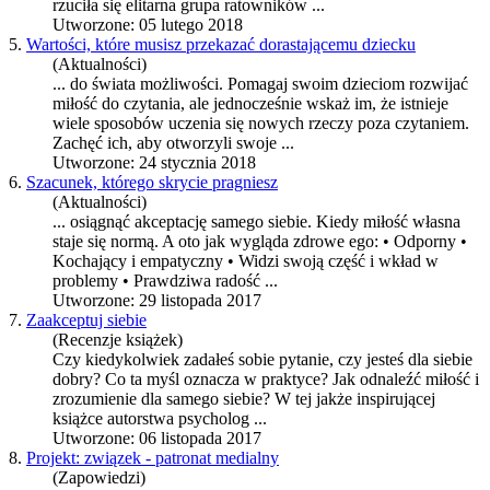
rzuciła się elitarna grupa ratowników ...
Utworzone: 05 lutego 2018
5.
Wartości, które musisz przekazać dorastającemu dziecku
(Aktualności)
... do świata możliwości. Pomagaj swoim dzieciom rozwijać
miłość
do czytania, ale jednocześnie wskaż im, że istnieje
wiele sposobów uczenia się nowych rzeczy poza czytaniem.
Zachęć ich, aby otworzyli swoje ...
Utworzone: 24 stycznia 2018
6.
Szacunek, którego skrycie pragniesz
(Aktualności)
... osiągnąć akceptację samego siebie. Kiedy
miłość
własna
staje się normą. A oto jak wygląda zdrowe ego: • Odporny •
Kochający i empatyczny • Widzi swoją część i wkład w
problemy • Prawdziwa radość ...
Utworzone: 29 listopada 2017
7.
Zaakceptuj siebie
(Recenzje książek)
Czy kiedykolwiek zadałeś sobie pytanie, czy jesteś dla siebie
dobry? Co ta myśl oznacza w praktyce? Jak odnaleźć
miłość
i
zrozumienie dla samego siebie? W tej jakże inspirującej
książce autorstwa psycholog ...
Utworzone: 06 listopada 2017
8.
Projekt: związek - patronat medialny
(Zapowiedzi)