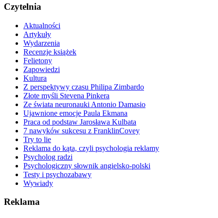
Czytelnia
Aktualności
Artykuły
Wydarzenia
Recenzje książek
Felietony
Zapowiedzi
Kultura
Z perspektywy czasu Philipa Zimbardo
Złote myśli Stevena Pinkera
Ze świata neuronauki Antonio Damasio
Ujawnione emocje Paula Ekmana
Praca od podstaw Jarosława Kulbata
7 nawyków sukcesu z FranklinCovey
Try to lie
Reklama do kąta, czyli psychologia reklamy
Psycholog radzi
Psychologiczny słownik angielsko-polski
Testy i psychozabawy
Wywiady
Reklama