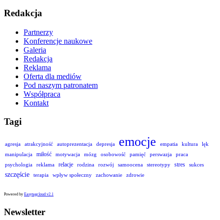
Redakcja
Partnerzy
Konferencje naukowe
Galeria
Redakcja
Reklama
Oferta dla mediów
Pod naszym patronatem
Współpraca
Kontakt
Tagi
emocje
agresja
atrakcyjność
autoprezentacja
depresja
empatia
kultura
lęk
miłość
manipulacja
motywacja
mózg
osobowość
pamięć
perswazja
praca
relacje
stres
psychologia
reklama
rodzina
rozwój
samoocena
stereotypy
sukces
szczęście
terapia
wpływ społeczny
zachowanie
zdrowie
Powered by
Easytagcloud v2.1
Newsletter