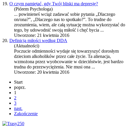
19.
O czym pamiętać, gdy Twój bliski ma depresję?
(Piórem Psychologa)
... powinieneś wciąż zadawać sobie pytania „Dlaczego
on/ona?”, „Dlaczego nas to spotkało?”. To trudne do
zrozumienia, wiem, ale całą sytuację można wykorzystać do
tego, by udowodnić swoją
miłość
i chęć bycia ...
Utworzone: 21 kwietnia 2016
20.
Definicja miłości według DDA
(Aktualności)
Poczucie odmienności wydaje się towarzyszyć dorosłym
dzieciom alkoholików przez całe życie. Ta alienacja,
wzmożona przez wyobcowanie w dzieciństwie, jest bardzo
trudna do przezwyciężenia. Nie musi ona ...
Utworzone: 20 kwietnia 2016
Start
poprz.
1
2
3
nast.
Zakończenie