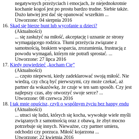
negatywnych przeżyciach i emocjach, że niejednokrotnie
kochanie kogoś jest po prostu bardzo trudne. Siebie także.
Dużo łatwiej jest dać się opanować wszelkim ...
Utworzone: 04 sierpnia 2016
16.
Skąd się bierze bunt lub wycofanie u dzieci?
(Aktualności)
... się zasłużyć na
miłość
, akceptację i uznanie ze strony
wymagającego rodzica. Tłumi przeżycia związane z
samotnością, brakiem wsparcia, zrozumienia, frustracją z
powodu wymagań, którym nie potrafi sprostać. ...
Utworzone: 27 lipca 2016
17.
Kiedy powiedzieć „kocham Cię”
(Aktualności)
... często niepewni, kiedy zadeklarować swoją
miłość
. Nie
wiedzą, czy chcą być pierwszymi, czy może czekać, aż
partner da wskazówkę, że czuje w ten sam sposób. Czy jest
najlepszy czas, aby otworzyć swoje serce? ...
Utworzone: 08 czerwca 2016
18.
I tak mnie opuścisz, czyli o wspólnym życiu bez happy endu
(Aktualności)
... utraci się ludzi, których się kocha, wywołuje wiele myśli
związanych z samotnością oraz z obawą, że zbyt mocno
potrzebuje się innych. Nieważne, czy partner umiera,
odchodzi czy porzuca.
Miłość
kojarzona ...
Utworzone: 22 kwietnia 2016