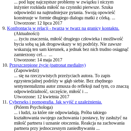
... pod lupę najczęstsze problemy w związku i niczym
inżynier rozkłada
miłość
na czynniki pierwsze. Szuka
odpowiedzi na najtrudniejsze pytania. Swoją opowieść
konstruuje w formie długiego dialogu matki z córką. ...
Utworzone: 12 lipca 2017
9.
Konfrontacja w relacji - twarzą w twarz na granicy kontaktu.
(Aktualności)
... życiu znaczenia,
miłość
drugiego człowieka i możliwość
bycia sobą są jak drogowskazy w tej podróży. Nie zawsze
wskazują ten sam kierunek, a jednak bez nich trudno osiągnąć
zamierzony cel… ...
Utworzone: 14 maja 2017
10.
Przeszczepione życie (patronat medialny)
(Zapowiedzi)
... się na rzeczywistych przeżyciach autora. To zapis
egzystencjalnej podróży w głąb siebie. Bez zbędnego
sentymentalizmu autor zmusza do refleksji nad tym, co znaczą
odpowiedzialność, szczęście,
miłość
i ...
Utworzone: 12 kwietnia 2017
11.
Cyberseks i pornografia. Jak wyjść z uzależnienia.
(Piórem Psychologa)
... i ludzi, za które nie odpowiadają. Próba takiego
kształtowania swojego zachowania i postawy, by zasłużyć na
miłość
partnera i uznanie otoczenia. Reakcja na zachowania
partnera przy jednoczesnym zaniedbywaniu ...