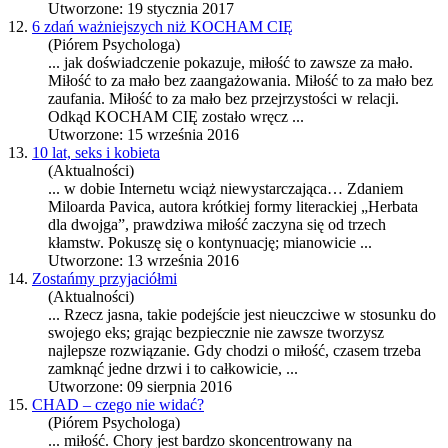
Utworzone: 19 stycznia 2017
12.
6 zdań ważniejszych niż KOCHAM CIĘ
(Piórem Psychologa)
... jak doświadczenie pokazuje,
miłość
to zawsze za mało.
Miłość
to za mało bez zaangażowania.
Miłość
to za mało bez
zaufania.
Miłość
to za mało bez przejrzystości w relacji.
Odkąd KOCHAM CIĘ zostało wręcz ...
Utworzone: 15 września 2016
13.
10 lat, seks i kobieta
(Aktualności)
... w dobie Internetu wciąż niewystarczająca… Zdaniem
Miloarda Pavica, autora krótkiej formy literackiej „Herbata
dla dwojga”, prawdziwa
miłość
zaczyna się od trzech
kłamstw. Pokuszę się o kontynuację; mianowicie ...
Utworzone: 13 września 2016
14.
Zostańmy przyjaciółmi
(Aktualności)
... Rzecz jasna, takie podejście jest nieuczciwe w stosunku do
swojego eks; grając bezpiecznie nie zawsze tworzysz
najlepsze rozwiązanie. Gdy chodzi o
miłość
, czasem trzeba
zamknąć jedne drzwi i to całkowicie, ...
Utworzone: 09 sierpnia 2016
15.
CHAD – czego nie widać?
(Piórem Psychologa)
...
miłość
. Chory jest bardzo skoncentrowany na