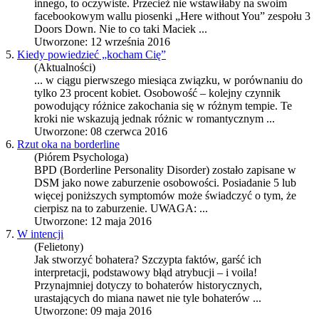
innego, to oczywiste. Przecież nie wstawiłaby na swoim
facebookowym wallu piosenki „Here without You” zespołu 3
Doors Down. Nie to co taki Maciek ...
Utworzone: 12 września 2016
5.
Kiedy powiedzieć „kocham Cię”
(Aktualności)
... w ciągu pierwszego miesiąca związku, w porównaniu do
tylko 23 procent kobiet.
Osobowość
– kolejny czynnik
powodujący różnice zakochania się w różnym tempie. Te
kroki nie wskazują jednak różnic w romantycznym ...
Utworzone: 08 czerwca 2016
6.
Rzut oka na borderline
(Piórem Psychologa)
BPD (Borderline Personality Disorder) zostało zapisane w
DSM jako nowe zaburzenie osobowości. Posiadanie 5 lub
więcej poniższych symptomów może świadczyć o tym, że
cierpisz na to zaburzenie. UWAGA: ...
Utworzone: 12 maja 2016
7.
W intencji
(Felietony)
Jak stworzyć bohatera? Szczypta faktów, garść ich
interpretacji, podstawowy błąd atrybucji – i voila!
Przynajmniej dotyczy to bohaterów historycznych,
urastających do miana nawet nie tyle bohaterów ...
Utworzone: 09 maja 2016