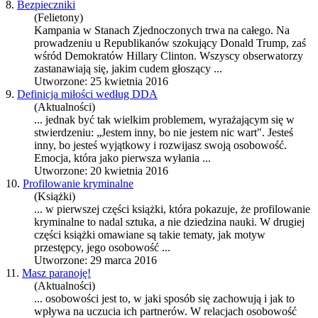
8.
Bezpieczniki
(Felietony)
Kampania w Stanach Zjednoczonych trwa na całego. Na
prowadzeniu u Republikanów szokujący Donald Trump, zaś
wśród Demokratów Hillary Clinton. Wszyscy obserwatorzy
zastanawiają się, jakim cudem głoszący ...
Utworzone: 25 kwietnia 2016
9.
Definicja miłości według DDA
(Aktualności)
... jednak być tak wielkim problemem, wyrażającym się w
stwierdzeniu: „Jestem inny, bo nie jestem nic wart". Jesteś
inny, bo jesteś wyjątkowy i rozwijasz swoją
osobowość
.
Emocja, która jako pierwsza wyłania ...
Utworzone: 20 kwietnia 2016
10.
Profilowanie kryminalne
(Książki)
... w pierwszej części książki, która pokazuje, że profilowanie
kryminalne to nadal sztuka, a nie dziedzina nauki. W drugiej
części książki omawiane są takie tematy, jak motyw
przestępcy, jego
osobowość
...
Utworzone: 29 marca 2016
11.
Masz paranoję!
(Aktualności)
... osobowości jest to, w jaki sposób się zachowują i jak to
wpływa na uczucia ich partnerów. W relacjach
osobowość