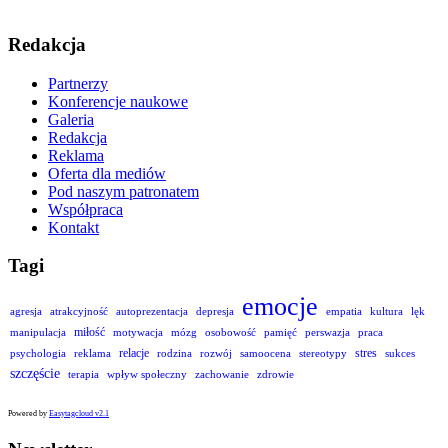
Redakcja
Partnerzy
Konferencje naukowe
Galeria
Redakcja
Reklama
Oferta dla mediów
Pod naszym patronatem
Współpraca
Kontakt
Tagi
emocje
agresja
atrakcyjność
autoprezentacja
depresja
empatia
kultura
lęk
miłość
manipulacja
motywacja
mózg
osobowość
pamięć
perswazja
praca
relacje
stres
psychologia
reklama
rodzina
rozwój
samoocena
stereotypy
sukces
szczęście
terapia
wpływ społeczny
zachowanie
zdrowie
Powered by
Easytagcloud v2.1