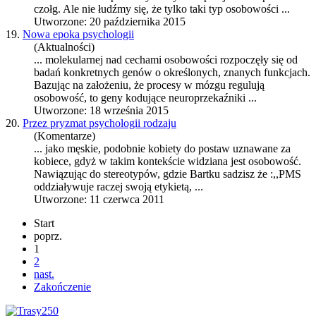
czołg. Ale nie łudźmy się, że tylko taki typ osobowości ...
Utworzone: 20 października 2015
19.
Nowa epoka psychologii
(Aktualności)
... molekularnej nad cechami osobowości rozpoczęły się od
badań konkretnych genów o określonych, znanych funkcjach.
Bazując na założeniu, że procesy w mózgu regulują
osobowość
, to geny kodujące neuroprzekaźniki ...
Utworzone: 18 września 2015
20.
Przez pryzmat psychologii rodzaju
(Komentarze)
... jako męskie, podobnie kobiety do postaw uznawane za
kobiece, gdyż w takim kontekście widziana jest
osobowość
.
Nawiązując do stereotypów, gdzie Bartku sadzisz że :,,PMS
oddziaływuje raczej swoją etykietą, ...
Utworzone: 11 czerwca 2011
Start
poprz.
1
2
nast.
Zakończenie