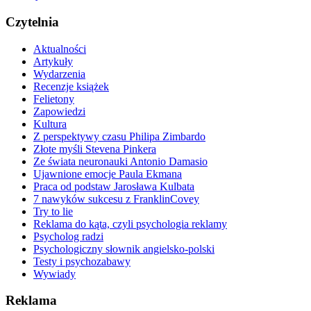
Czytelnia
Aktualności
Artykuły
Wydarzenia
Recenzje książek
Felietony
Zapowiedzi
Kultura
Z perspektywy czasu Philipa Zimbardo
Złote myśli Stevena Pinkera
Ze świata neuronauki Antonio Damasio
Ujawnione emocje Paula Ekmana
Praca od podstaw Jarosława Kulbata
7 nawyków sukcesu z FranklinCovey
Try to lie
Reklama do kąta, czyli psychologia reklamy
Psycholog radzi
Psychologiczny słownik angielsko-polski
Testy i psychozabawy
Wywiady
Reklama