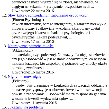
paranoiczna może wyrażać się w złości, niepewności, w
ciągłym narzekaniu, krytycyzmie, bezpodstawnych ...
Utworzone: 22 marca 2016
12.
Słów kilka o schizoidalnym zaburzeniu osobowości
(Piórem Psychologa)
Pewien informatyk, bardzo inteligentny, a zarazem niezwykle
introwertyczny i całkowicie wycofany, skierowany został
przez swojego lekarza na badania psychologiczne i
psychiatryczne. Lekarz podejrzewał, ...
Utworzone: 17 marca 2016
13.
Neurotyczna potrzeba miłości
(Aktualności)
... materialnej czy społecznej. Nieważny dla niej jest człowiek
czy jego
osobowość
– jest w stanie obdarzyć tym, co nazywa
miłością każdego, kto zaspokoi jej potrzeby czy choćby okaże
odrobinę życzliwości. ...
Utworzone: 16 marca 2016
14.
Nigdy nie mów nigdy
(Felietony)
... osoby. Siły drzemiące w konkretnych sytuacjach oddziałują
na nasze predyspozycje osobowościowe i w konsekwencji
powstaje zachowanie.
Osobowość
ma za to sporo do gadania
właśnie w kwestii wydawania sądów ...
Utworzone: 11 stycznia 2016
15.
„Skazani” na problemy