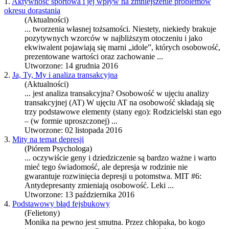
1.
Aktywność sportowa i jej wpływ na zmniejszenie problemów
okresu dorastania
(Aktualności)
... tworzenia własnej tożsamości. Niestety, niekiedy brakuje
pozytywnych wzorców w najbliższym otoczeniu i jako
ekwiwalent pojawiają się marni „idole”, których
osobowość
,
prezentowane wartości oraz zachowanie ...
Utworzone: 14 grudnia 2016
2.
Ja, Ty, My i analiza transakcyjna
(Aktualności)
... jest analiza transakcyjna?
Osobowość
w ujęciu analizy
transakcyjnej (AT) W ujęciu AT na
osobowość
składają się
trzy podstawowe elementy (stany ego): Rodzicielski stan ego
– (w formie uproszczonej) ...
Utworzone: 02 listopada 2016
3.
Mity na temat depresji
(Piórem Psychologa)
... oczywiście geny i dziedziczenie są bardzo ważne i warto
mieć tego świadomość, ale depresja w rodzinie nie
gwarantuje rozwinięcia depresji u potomstwa. MIT #6:
Antydepresanty zmieniają
osobowość
. Leki ...
Utworzone: 13 października 2016
4.
Podstawowy błąd fejsbukowy
(Felietony)
Monika na pewno jest smutna. Przez chłopaka, bo kogo