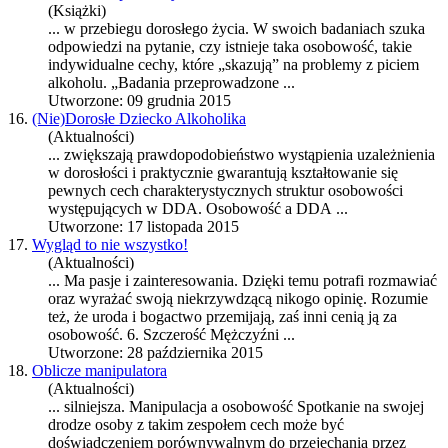
(Książki)
... w przebiegu dorosłego życia. W swoich badaniach szuka
odpowiedzi na pytanie, czy istnieje taka
osobowość
, takie
indywidualne cechy, które „skazują” na problemy z piciem
alkoholu. „Badania przeprowadzone ...
Utworzone: 09 grudnia 2015
16.
(Nie)Dorosłe Dziecko Alkoholika
(Aktualności)
... zwiększają prawdopodobieństwo wystąpienia uzależnienia
w dorosłości i praktycznie gwarantują kształtowanie się
pewnych cech charakterystycznych struktur osobowości
występujących w DDA.
Osobowość
a DDA ...
Utworzone: 17 listopada 2015
17.
Wygląd to nie wszystko!
(Aktualności)
... Ma pasje i zainteresowania. Dzięki temu potrafi rozmawiać
oraz wyrażać swoją niekrzywdzącą nikogo opinię. Rozumie
też, że uroda i bogactwo przemijają, zaś inni cenią ją za
osobowość
. 6. Szczerość Mężczyźni ...
Utworzone: 28 października 2015
18.
Oblicze manipulatora
(Aktualności)
... silniejsza. Manipulacja a
osobowość
Spotkanie na swojej
drodze osoby z takim zespołem cech może być
doświadczeniem porównywalnym do przejechania przez