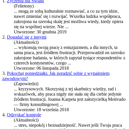
1.
Życzenia dla Świata
(Felietony)
... mogą ze sobą kulturalnie rozmawiać, a co za tym idzie,
nawet zmieniać się i rozwijać. Wszelka ludzka współ
praca
,
zakrojona na szeroką skalę jest możliwa wtedy, kiedy opiera
się na wspólnej wierze. Nie ...
Utworzone: 30 grudnia 2019
2.
Dogadać się z innymi
(Aktualności)
... wykonują swoją pracę z entuzjazmem, a dla innych, ta
sama
praca
, jest źródłem frustracji. Przeprowadził on szeroko
zakrojone badania, w których zapytał tysiące respondentów z
czterech kontynentów, czego ...
Utworzone: 06 listopada 2018
3.
Pokochaj poniedziałki. Jak poradzić sobie z wypaleniem
zawodowym?
(Zapowiedzi)
... kryzysowych. Skorzystaj z tej skarbnicy wiedzy, rad i
wskazówek, aby
praca
nigdy nie stała się dla ciebie jedynie
źródłem frustracji. Joanna Karpeta jest założycielką Motivado
— firmy konsultingowej ...
Utworzone: 18 września 2018
4.
Odzyskać kontrolę
(Aktualności)
... stres, niepokój i beznadziejność. Nawet jeśli Twoja
praca