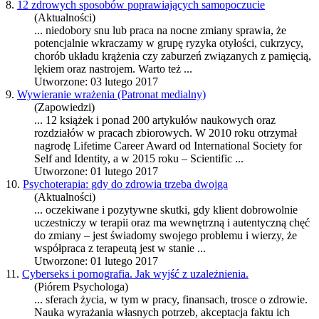
8.
12 zdrowych sposobów poprawiających samopoczucie
(Aktualności)
... niedobory snu lub
praca
na nocne zmiany sprawia, że
potencjalnie wkraczamy w grupę ryzyka otyłości, cukrzycy,
chorób układu krążenia czy zaburzeń związanych z pamięcią,
lękiem oraz nastrojem. Warto też ...
Utworzone: 03 lutego 2017
9.
Wywieranie wrażenia (Patronat medialny)
(Zapowiedzi)
... 12 książek i ponad 200 artykułów naukowych oraz
rozdziałów w
praca
ch zbiorowych. W 2010 roku otrzymał
nagrodę Lifetime Career Award od International Society for
Self and Identity, a w 2015 roku – Scientific ...
Utworzone: 01 lutego 2017
10.
Psychoterapia: gdy do zdrowia trzeba dwojga
(Aktualności)
... oczekiwane i pozytywne skutki, gdy klient dobrowolnie
uczestniczy w terapii oraz ma wewnętrzną i autentyczną chęć
do zmiany – jest świadomy swojego problemu i wierzy, że
współ
praca
z terapeutą jest w stanie ...
Utworzone: 01 lutego 2017
11.
Cyberseks i pornografia. Jak wyjść z uzależnienia.
(Piórem Psychologa)
... sferach życia, w tym w pracy, finansach, trosce o zdrowie.
Nauka wyrażania własnych potrzeb, akceptacja faktu ich