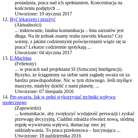
posiadania,
praca
nad ich spełnianiem. Koncentracja na
kończeniu podjętych ...
Utworzone: 19 stycznia 2017
12.
Być lekarzem i przeżyć
(Aktualności)
... traktowanie, fatalna komunikacja – lista zarzutów jest
długa. Na ile jednak znamy realia zawodu lekarza? Czy
wiemy, z jakimi codziennymi poświęceniami wiąże się ta
praca
? Lekarze codziennie spotykają ...
Utworzone: 04 stycznia 2017
13.
E-Machina
(Felietony)
... w
praca
ch nad projektami SI (Sztucznej Inteligencji).
Ryzyko, że ściągniemy na siebie sami zagładę uważa on za
bardzo prawdopodobne. Nic w tym dziwnego. Jeśli myślące
maszyny, miałyby dzielić z nami planetę. ...
Utworzone: 07 listopada 2016
14.
Pre-swazja. Jak w pełni wykorzystać techniki wpływu
społecznego
(Zapowiedzi)
... komunikacie, aby zwiększyć wydajność perswazji i zyskać
przewagę decyzyjną. Cialdini zdradza również nową, siódmą
regułę wywierania wpływu, tłumacząc moc jej
oddziaływania. To
praca
przełomowa – fascynująca ...
Utworzone: 18 października 2016