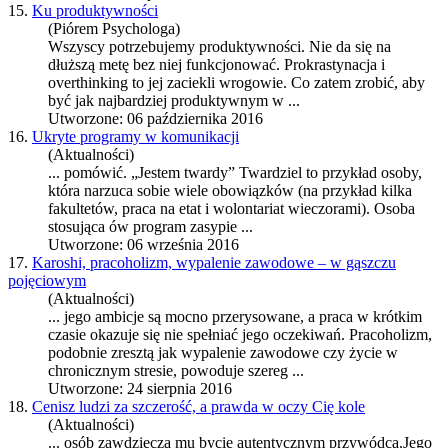
15.
Ku produktywności
(Piórem Psychologa)
Wszyscy potrzebujemy produktywności. Nie da się na
dłuższą metę bez niej funkcjonować. Prokrastynacja i
overthinking to jej zaciekli wrogowie. Co zatem zrobić, aby
być jak najbardziej produktywnym w ...
Utworzone: 06 października 2016
16.
Ukryte programy w komunikacji
(Aktualności)
... pomówić. „Jestem twardy” Twardziel to przykład osoby,
która narzuca sobie wiele obowiązków (na przykład kilka
fakultetów,
praca
na etat i wolontariat wieczorami). Osoba
stosująca ów program zasypie ...
Utworzone: 06 września 2016
17.
Karoshi, pracoholizm, wypalenie zawodowe – w gąszczu
pojęciowym
(Aktualności)
... jego ambicje są mocno przerysowane, a
praca
w krótkim
czasie okazuje się nie spełniać jego oczekiwań. Pracoholizm,
podobnie zresztą jak wypalenie zawodowe czy życie w
chronicznym stresie, powoduje szereg ...
Utworzone: 24 sierpnia 2016
18.
Cenisz ludzi za szczerość, a prawda w oczy Cię kole
(Aktualności)
... osób zawdzięcza mu bycie autentycznym przywódcą.Jego