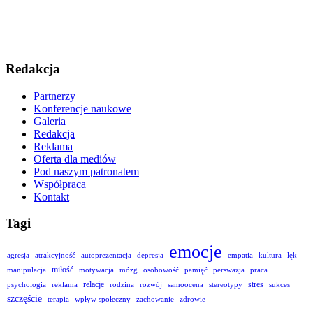
Redakcja
Partnerzy
Konferencje naukowe
Galeria
Redakcja
Reklama
Oferta dla mediów
Pod naszym patronatem
Współpraca
Kontakt
Tagi
emocje
agresja
atrakcyjność
autoprezentacja
depresja
empatia
kultura
lęk
miłość
manipulacja
motywacja
mózg
osobowość
pamięć
perswazja
praca
relacje
stres
psychologia
reklama
rodzina
rozwój
samoocena
stereotypy
sukces
szczęście
terapia
wpływ społeczny
zachowanie
zdrowie