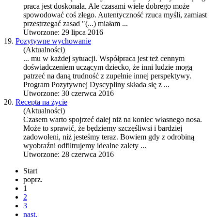
praca
jest doskonała. Ale czasami wiele dobrego może
spowodować coś złego. Autentyczność rzuca myśli, zamiast
przestrzegać zasad "(...) miałam ...
Utworzone: 29 lipca 2016
19.
Pozytywne wychowanie
(Aktualności)
... mu w każdej sytuacji. Współ
praca
jest też cennym
doświadczeniem uczącym dziecko, że inni ludzie mogą
patrzeć na daną trudność z zupełnie innej perspektywy.
Program Pozytywnej Dyscypliny składa się z ...
Utworzone: 30 czerwca 2016
20.
Recepta na życie
(Aktualności)
Czasem warto spojrzeć dalej niż na koniec własnego nosa.
Może to sprawić, że będziemy szczęśliwsi i bardziej
zadowoleni, niż jesteśmy teraz. Bowiem gdy z odrobiną
wyobraźni odfiltrujemy idealne zalety ...
Utworzone: 28 czerwca 2016
Start
poprz.
1
2
3
nast.