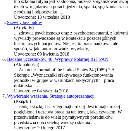
lub szkolna rutyna jest zakłócona, możesz zorganizować swój
dzień w regularnych porach jedzenia, spania, spędzania czasu
z rodziną i odpoczynku. ...
Utworzone: 13 września 2018
5.
Szewcy bez butów
(Artykuły)
... zdrowia psychicznego oraz z psychoterapeutami, z którymi
wywiady prowadzone są w kontekście poszczególnych
historii owych pacjentów. Nie jest to
praca
naukowa, ale
sposób, w jaki autor prowadzi wywiady, ...
Utworzone: 09 kwietnia 2018
6.
Badanie uczestników 40. Wyprawy Polarnej IGF PAN
(Aktualności)
... Antarctic Journal of the United States 24 (1989) 3 A.
Skorupa „Wyznaczniki efektywnego funkcjonowania
jednostki w grupie w warunkach arktycznych” -
praca
doktorska ...
Utworzone: 04 stycznia 2018
7.
Wywieranie wrażenia. Strategie autoprezentacji
(Książki)
... cenię książkę Leary’ego najbardziej. Jest to najbardziej
pogłębiona i uczciwa
praca
na ten temat, jaką czytałem. W
przeciwieństwie do wielu prymitywnych poradników,
przedstawia ona rzetelną wiedzę i skłania ...
Utworzone: 20 lutego 2017