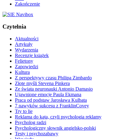
Zakończenie
Czytelnia
Aktualności
Artykuły
Wydarzenia
Recenzje książek
Felietony
Zapowiedzi
Kultura
Z perspektywy czasu Philipa Zimbardo
Złote myśli Stevena Pinkera
Ze świata neuronauki Antonio Damasio
Ujawnione emocje Paula Ekmana
Praca od podstaw Jarosława Kulbata
7 nawyków sukcesu z FranklinCovey
Try to lie
Reklama do kąta, czyli psychologia reklamy
Psycholog radzi
Psychologiczny słownik angielsko-polski
Testy i psychozabawy