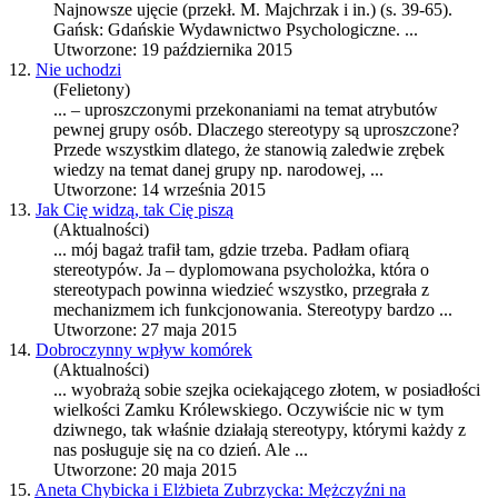
Najnowsze ujęcie (przekł. M. Majchrzak i in.) (s. 39-65).
Gańsk: Gdańskie Wydawnictwo Psychologiczne. ...
Utworzone: 19 października 2015
12.
Nie uchodzi
(Felietony)
... – uproszczonymi przekonaniami na temat atrybutów
pewnej grupy osób. Dlaczego
stereotypy
są uproszczone?
Przede wszystkim dlatego, że stanowią zaledwie zrębek
wiedzy na temat danej grupy np. narodowej, ...
Utworzone: 14 września 2015
13.
Jak Cię widzą, tak Cię piszą
(Aktualności)
... mój bagaż trafił tam, gdzie trzeba. Padłam ofiarą
stereotypów. Ja – dyplomowana psycholożka, która o
stereotypach powinna wiedzieć wszystko, przegrała z
mechanizmem ich funkcjonowania.
Stereotypy
bardzo ...
Utworzone: 27 maja 2015
14.
Dobroczynny wpływ komórek
(Aktualności)
... wyobrażą sobie szejka ociekającego złotem, w posiadłości
wielkości Zamku Królewskiego. Oczywiście nic w tym
dziwnego, tak właśnie działają
stereotypy
, którymi każdy z
nas posługuje się na co dzień. Ale ...
Utworzone: 20 maja 2015
15.
Aneta Chybicka i Elżbieta Zubrzycka: Mężczyźni na