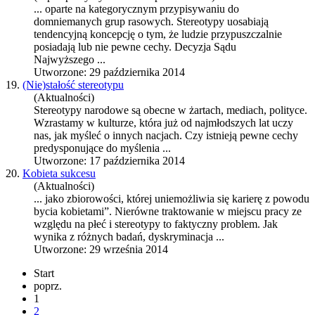
... oparte na kategorycznym przypisywaniu do
domniemanych grup rasowych.
Stereotypy
uosabiają
tendencyjną koncepcję o tym, że ludzie przypuszczalnie
posiadają lub nie pewne cechy. Decyzja Sądu
Najwyższego ...
Utworzone: 29 października 2014
19.
(Nie)stałość stereotypu
(Aktualności)
Stereotypy
narodowe są obecne w żartach, mediach, polityce.
Wzrastamy w kulturze, która już od najmłodszych lat uczy
nas, jak myśleć o innych nacjach. Czy istnieją pewne cechy
predysponujące do myślenia ...
Utworzone: 17 października 2014
20.
Kobieta sukcesu
(Aktualności)
... jako zbiorowości, której uniemożliwia się karierę z powodu
bycia kobietami”. Nierówne traktowanie w miejscu pracy ze
względu na płeć i
stereotypy
to faktyczny problem. Jak
wynika z różnych badań, dyskryminacja ...
Utworzone: 29 września 2014
Start
poprz.
1
2