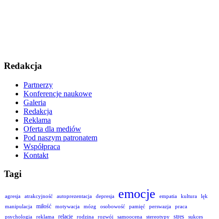
Redakcja
Partnerzy
Konferencje naukowe
Galeria
Redakcja
Reklama
Oferta dla mediów
Pod naszym patronatem
Współpraca
Kontakt
Tagi
emocje
agresja
atrakcyjność
autoprezentacja
depresja
empatia
kultura
lęk
miłość
manipulacja
motywacja
mózg
osobowość
pamięć
perswazja
praca
relacje
stres
psychologia
reklama
rodzina
rozwój
samoocena
stereotypy
sukces