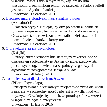
wszelkiej maści i tym samym zamykają często usta
wszystkim przeciwnikom religii, bo przecież ta funkcja religii
jest istotna. A jednak bardziej ...
Utworzone: 13 czerwca 2016
5.
Dlaczego mądre blondynki mają z matmy dwóje?
(Aktualności)
... jak
stereotypy
? Najlepiej byłoby po prostu zupełnie się
tym nie przejmować, być sobą i robić to, co do nas należy.
Oczywiście takie rozwiązanie jest najbardziej rozsądne i
niewątpliwie najbardziej korzystne ...
Utworzone: 03 czerwca 2016
6.
O prawdziwej pracy psychologa
(Książki)
... pracy, burząc jednocześnie
stereotypy
zakorzenione w
dzisiejszym społeczeństwie. Jak się okazuje, rzeczywista
praca psychologa niewiele ma wspólnego z gotowymi
algorytmami postępowania. Książka składa ...
Utworzone: 28 lutego 2016
7.
To nie jest świat dla słabych mężczyzn
(Piórem Psychologa)
Dzisiejszy świat nie jest łatwym miejscem do życia dla wielu
z nas, ale w szczególny sposób nie jest łatwy dla młodych
mężczyzn. Oczekuje się od nich, że poradzą sobie zawsze i
wszędzie, że będą niezwyciężeni. ...
Utworzone: 11 lutego 2016