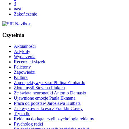
3
nast.
Zakończenie
Czytelnia
Aktualności
Artykuły
Wydarzenia
Recenzje książek
Felietony
Zapowiedzi
Kultura
Z perspektywy czasu Philipa Zimbardo
Złote myśli Stevena Pinkera
Ze świata neuronauki Antonio Damasio
Ujawnione emocje Paula Ekmana
Praca od podstaw Jarosława Kulbata
7 nawyków sukcesu z FranklinCovey
Try to lie
Reklama do kąta, czyli psychologia reklamy
Psycholog radzi