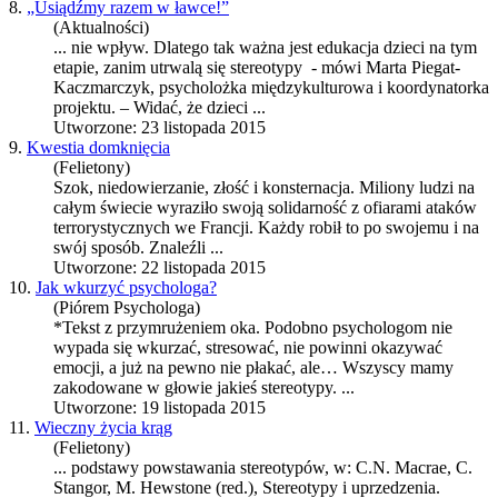
8.
„Usiądźmy razem w ławce!”
(Aktualności)
... nie wpływ. Dlatego tak ważna jest edukacja dzieci na tym
etapie, zanim utrwalą się
stereotypy
- mówi Marta Piegat-
Kaczmarczyk, psycholożka międzykulturowa i koordynatorka
projektu. – Widać, że dzieci ...
Utworzone: 23 listopada 2015
9.
Kwestia domknięcia
(Felietony)
Szok, niedowierzanie, złość i konsternacja. Miliony ludzi na
całym świecie wyraziło swoją solidarność z ofiarami ataków
terrorystycznych we Francji. Każdy robił to po swojemu i na
swój sposób. Znaleźli ...
Utworzone: 22 listopada 2015
10.
Jak wkurzyć psychologa?
(Piórem Psychologa)
*Tekst z przymrużeniem oka. Podobno psychologom nie
wypada się wkurzać, stresować, nie powinni okazywać
emocji, a już na pewno nie płakać, ale… Wszyscy mamy
zakodowane w głowie jakieś
stereotypy
. ...
Utworzone: 19 listopada 2015
11.
Wieczny życia krąg
(Felietony)
... podstawy powstawania stereotypów, w: C.N. Macrae, C.
Stangor, M. Hewstone (red.),
Stereotypy
i uprzedzenia.