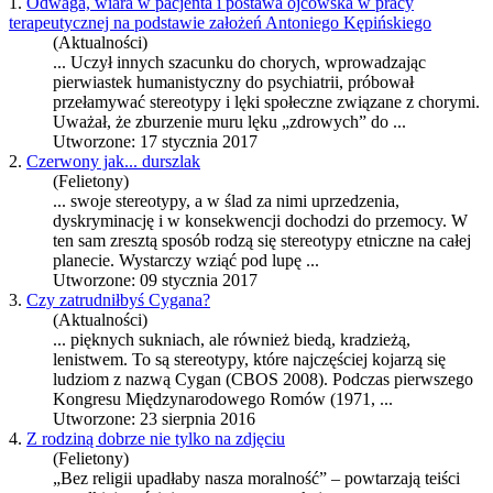
1.
Odwaga, wiara w pacjenta i postawa ojcowska w pracy
terapeutycznej na podstawie założeń Antoniego Kępińskiego
(Aktualności)
... Uczył innych szacunku do chorych, wprowadzając
pierwiastek humanistyczny do psychiatrii, próbował
przełamywać
stereotypy
i lęki społeczne związane z chorymi.
Uważał, że zburzenie muru lęku „zdrowych” do ...
Utworzone: 17 stycznia 2017
2.
Czerwony jak... durszlak
(Felietony)
... swoje
stereotypy
, a w ślad za nimi uprzedzenia,
dyskryminację i w konsekwencji dochodzi do przemocy. W
ten sam zresztą sposób rodzą się
stereotypy
etniczne na całej
planecie. Wystarczy wziąć pod lupę ...
Utworzone: 09 stycznia 2017
3.
Czy zatrudniłbyś Cygana?
(Aktualności)
... pięknych sukniach, ale również biedą, kradzieżą,
lenistwem. To są
stereotypy
, które najczęściej kojarzą się
ludziom z nazwą Cygan (CBOS 2008). Podczas pierwszego
Kongresu Międzynarodowego Romów (1971, ...
Utworzone: 23 sierpnia 2016
4.
Z rodziną dobrze nie tylko na zdjęciu
(Felietony)
„Bez religii upadłaby nasza moralność” – powtarzają teiści