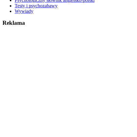
Psychologiczny słownik angielsko-polski
Testy i psychozabawy
Wywiady
Reklama