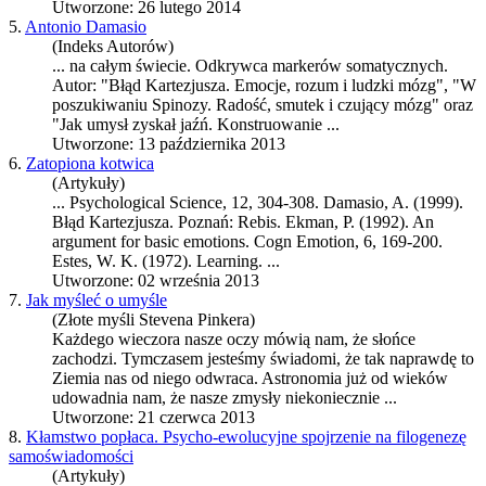
Utworzone: 26 lutego 2014
5.
Antonio Damasio
(Indeks Autorów)
... na całym świecie. Odkrywca markerów somatycznych.
Autor: "Błąd
Kartezjusz
a. Emocje, rozum i ludzki mózg", "W
poszukiwaniu Spinozy. Radość, smutek i czujący mózg" oraz
"Jak umysł zyskał jaźń. Konstruowanie ...
Utworzone: 13 października 2013
6.
Zatopiona kotwica
(Artykuły)
... Psychological Science, 12, 304-308. Damasio, A. (1999).
Błąd
Kartezjusz
a. Poznań: Rebis. Ekman, P. (1992). An
argument for basic emotions. Cogn Emotion, 6, 169-200.
Estes, W. K. (1972). Learning. ...
Utworzone: 02 września 2013
7.
Jak myśleć o umyśle
(Złote myśli Stevena Pinkera)
Każdego wieczora nasze oczy mówią nam, że słońce
zachodzi. Tymczasem jesteśmy świadomi, że tak naprawdę to
Ziemia nas od niego odwraca. Astronomia już od wieków
udowadnia nam, że nasze zmysły niekoniecznie ...
Utworzone: 21 czerwca 2013
8.
Kłamstwo popłaca. Psycho-ewolucyjne spojrzenie na filogenezę
samoświadomości
(Artykuły)