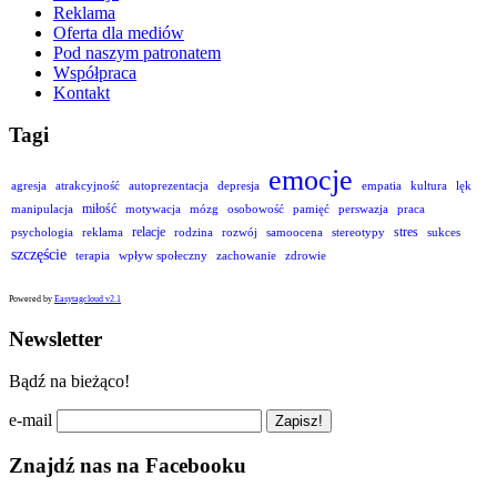
Reklama
Oferta dla mediów
Pod naszym patronatem
Współpraca
Kontakt
Tagi
emocje
agresja
atrakcyjność
autoprezentacja
depresja
empatia
kultura
lęk
miłość
manipulacja
motywacja
mózg
osobowość
pamięć
perswazja
praca
relacje
stres
psychologia
reklama
rodzina
rozwój
samoocena
stereotypy
sukces
szczęście
terapia
wpływ społeczny
zachowanie
zdrowie
Powered by
Easytagcloud v2.1
Newsletter
Bądź na bieżąco!
e-mail
Znajdź nas na Facebooku