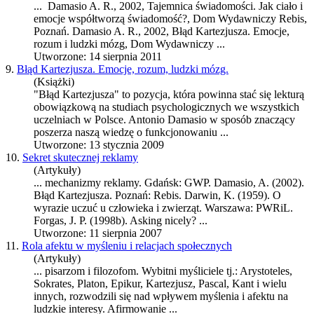
... Damasio A. R., 2002, Tajemnica świadomości. Jak ciało i
emocje współtworzą świadomość?, Dom Wydawniczy Rebis,
Poznań. Damasio A. R., 2002, Błąd
Kartezjusz
a. Emocje,
rozum i ludzki mózg, Dom Wydawniczy ...
Utworzone: 14 sierpnia 2011
9.
Błąd Kartezjusza. Emocje, rozum, ludzki mózg.
(Książki)
"Błąd
Kartezjusz
a" to pozycja, która powinna stać się lekturą
obowiązkową na studiach psychologicznych we wszystkich
uczelniach w Polsce. Antonio Damasio w sposób znaczący
poszerza naszą wiedzę o funkcjonowaniu ...
Utworzone: 13 stycznia 2009
10.
Sekret skutecznej reklamy
(Artykuły)
... mechanizmy reklamy. Gdańsk: GWP. Damasio, A. (2002).
Błąd
Kartezjusz
a. Poznań: Rebis. Darwin, K. (1959). O
wyrazie uczuć u człowieka i zwierząt. Warszawa: PWRiL.
Forgas, J. P. (1998b). Asking nicely? ...
Utworzone: 11 sierpnia 2007
11.
Rola afektu w myśleniu i relacjach społecznych
(Artykuły)
... pisarzom i filozofom. Wybitni myśliciele tj.: Arystoteles,
Sokrates, Platon, Epikur,
Kartezjusz
, Pascal, Kant i wielu
innych, rozwodzili się nad wpływem myślenia i afektu na
ludzkie interesy. Afirmowanie ...