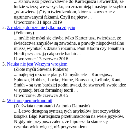
... stanowisko przeciwstawne do
Kartezjusz
a i stwierdził, że
ludzie wierzą we wszystko, co zrozumieją i następnie szybko
„od-uwierzają” tym twierdzeniom, które są sprzeczne z
ugruntowanymi faktami. Czyli najpierw ...
Utworzone: 31 lipca 2019
2.
Z rodziną dobrze nie tylko na zdjęciu
(Felietony)
... mylić się mógł się chyba tylko
Kartezjusz
, twierdząc, że
świadectwa zmysłów są zawodne, a prawdy niepodważalne
muszą wynikać z działań rozumu. Paul Bloom czy Jonathan
Heidt przytaczają całą serię badań ...
Utworzone: 13 czerwca 2016
3.
Nauka nie jest Waszym wrogiem
(Złote myśli Stevena Pinkera)
... najlepiej ułożone plany. Ci myśliciele –
Kartezjusz
,
Spinoza, Hobbes, Locke, Hume, Rousseau, Leibniz, Kant,
Smith – są tym bardziej godni uwagi, że stworzyli swoje idee
w sytuacji braku formalnej teorii ...
Utworzone: 29 czerwca 2015
4.
W stronę neuroekonomii
(Ze świata neuronauki Antonio Damasio)
... Łatwo dostępną syntezą tych artykułów jest oczywiście
książka Błąd
Kartezjusz
a przetłumaczona na wiele języków.
Nigdy nie przypuszczałem, że hipoteza ta stanie się
czymkolwiek więcej, niż przyczynkiem ...