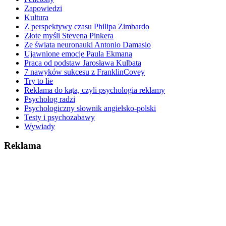
Zapowiedzi
Kultura
Z perspektywy czasu Philipa Zimbardo
Złote myśli Stevena Pinkera
Ze świata neuronauki Antonio Damasio
Ujawnione emocje Paula Ekmana
Praca od podstaw Jarosława Kulbata
7 nawyków sukcesu z FranklinCovey
Try to lie
Reklama do kąta, czyli psychologia reklamy
Psycholog radzi
Psychologiczny słownik angielsko-polski
Testy i psychozabawy
Wywiady
Reklama