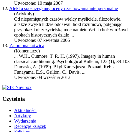
Utworzone: 10 maja 2007
12.
Afekt a spostrzeganie, oceny i zachowania interpersonalne
(Artykuły)
Od niepamiętnych czasów wielcy myśliciele, filozofowie,
a także zwykli ludzie oddawali hołd rozumowi, potępiając
przy okazji niszczycielską moc namiętności. I choć w różnych
epokach historycznych działo ...
Utworzone: 07 kwietnia 2006
13.
Zatopiona kotwica
(Komentarze)
... W.H., Cutmore, T. R. H. (1997). Imagery in human
classical conditioning. Psychological Bulletin, 122 (1), 89-103
Damasio, A. (1999). Błąd
Kartezjusz
a. Poznań: Rebis.
Funayama, E.S., Grillon, C., Davis, ...
Utworzone: 04 września 2013
Czytelnia
Aktualności
Artykuły
Wydarzenia
Recenzje książek
Felietony