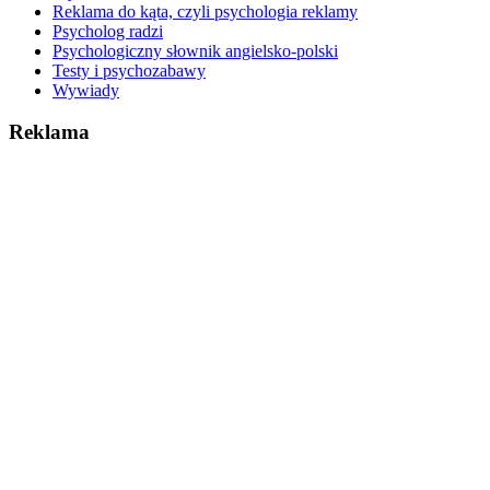
Reklama do kąta, czyli psychologia reklamy
Psycholog radzi
Psychologiczny słownik angielsko-polski
Testy i psychozabawy
Wywiady
Reklama