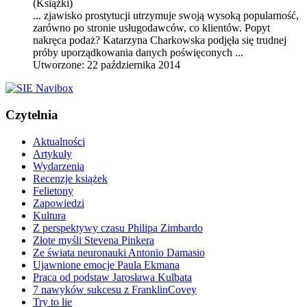
(Książki)
... zjawisko prostytucji utrzymuje swoją wysoką popularność,
zarówno po stronie usługodawców, co klientów. Popyt
nakręca podaż?
Katarzyna Charkowska
podjęła się trudnej
próby uporządkowania danych poświęconych ...
Utworzone: 22 października 2014
Czytelnia
Aktualności
Artykuły
Wydarzenia
Recenzje książek
Felietony
Zapowiedzi
Kultura
Z perspektywy czasu Philipa Zimbardo
Złote myśli Stevena Pinkera
Ze świata neuronauki Antonio Damasio
Ujawnione emocje Paula Ekmana
Praca od podstaw Jarosława Kulbata
7 nawyków sukcesu z FranklinCovey
Try to lie