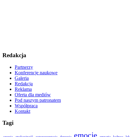
Redakcja
Partnerzy
Konferencje naukowe
Galeria
Redakcja
Reklama
Oferta dla mediów
Pod naszym patronatem
Współpraca
Kontakt
Tagi
emocje
agresja
atrakcyjność
autoprezentacja
depresja
empatia
kultura
lęk