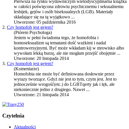
Pierwsza na rynku wydawniczym wielodyscyplinarna książka
w całości poświęcona zdrowiu psychicznemu i seksualnemu
lesbijek, gejów i osób biseksualnych (
LGB
). Materiały
składające się na tą wyjątkowo ...
Utworzone: 05 października 2016
2.
Czy homofob jest gejem?
(Piórem Psychologa)
Jestem w pełni świadoma tego, że homofobia i
homoseksualizm są tematami dość ważkimi i nadal
kontrowersyjnymi. Być może wkładam kij w mrowisko albo
wywołam lekką burzę, ale nie mogłam przejść obojętnie ...
Utworzone: 20 listopada 2014
3.
Czy homofob jest gejem?
(Komentarze)
Homofobia nie może być definiowana dosłownie przez
wyrazy tworzące. Gdyż nie jest to tym, czym jest. Jest to
jednocześnie wrogość(etc.) do
LGB
Tqerty jak i lęk, ale
niekoniecznie jedno z drugiego. Nawet ...
Utworzone: 21 listopada 2014
Czytelnia
Aktualności