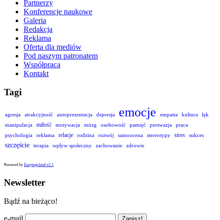
Partnerzy
Konferencje naukowe
Galeria
Redakcja
Reklama
Oferta dla mediów
Pod naszym patronatem
Współpraca
Kontakt
Tagi
emocje
agresja
atrakcyjność
autoprezentacja
depresja
empatia
kultura
lęk
miłość
manipulacja
motywacja
mózg
osobowość
pamięć
perswazja
praca
relacje
stres
psychologia
reklama
rodzina
rozwój
samoocena
stereotypy
sukces
szczęście
terapia
wpływ społeczny
zachowanie
zdrowie
Powered by
Easytagcloud v2.1
Newsletter
Bądź na bieżąco!
e-mail