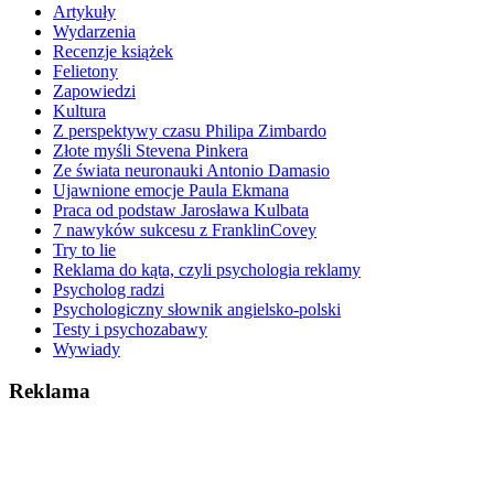
Artykuły
Wydarzenia
Recenzje książek
Felietony
Zapowiedzi
Kultura
Z perspektywy czasu Philipa Zimbardo
Złote myśli Stevena Pinkera
Ze świata neuronauki Antonio Damasio
Ujawnione emocje Paula Ekmana
Praca od podstaw Jarosława Kulbata
7 nawyków sukcesu z FranklinCovey
Try to lie
Reklama do kąta, czyli psychologia reklamy
Psycholog radzi
Psychologiczny słownik angielsko-polski
Testy i psychozabawy
Wywiady
Reklama