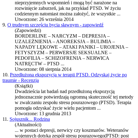
nieprzyjemnych wspomnień i mogą być narażone na
rozwinięcie zaburzeń, jak na przykład
PTSD
. W życiu
codziennym natomiast można założyć, że wszystkie ...
Utworzone: 26 września 2014
9.
O trudnym szczęściu bycia sławnym - zapowiedź
(Zapowiedzi)
BORDERLINE – NARCYZM – DEPRESJA –
UZALEŻNIENIA – ANOREKSJA – BULIMIA –
NAPADY LĘKOWE – ATAKI PANIKI – UROJENIA –
FETYSZYZM – PERWERSJE SEKSUALNE –
PEDOFILIA – SCHIZOFRENIA – NERWICA
NATRĘCTW –
PTSD
...
Utworzone: 08 sierpnia 2014
10.
Przedłużona ekspozycja w terapii PTSD. Odzyskaj życie po
traumie - Recenzja
(Książki)
Dwadzieścia lat badań nad przedłużoną ekspozycją
jednoznacznie potwierdzają ogromną skuteczność tej metody
w zwalczaniu zespołu stresu pourazowego (
PTSD
). Terapia
pomogła odzyskać życie wielu pacjentom ...
Utworzone: 13 grudnia 2013
11.
Sojusznik... Rodzina
(Aktualności)
... w postaci depresji, nerwicy czy koszmarów. Weteranów
wojennych dotyka zespół stresu pourazowego(
PTSD
: post