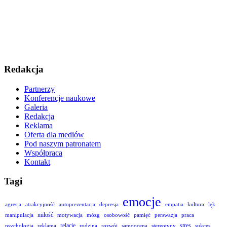
Redakcja
Partnerzy
Konferencje naukowe
Galeria
Redakcja
Reklama
Oferta dla mediów
Pod naszym patronatem
Współpraca
Kontakt
Tagi
emocje
agresja
atrakcyjność
autoprezentacja
depresja
empatia
kultura
lęk
miłość
manipulacja
motywacja
mózg
osobowość
pamięć
perswazja
praca
relacje
stres
psychologia
reklama
rodzina
rozwój
samoocena
stereotypy
sukces