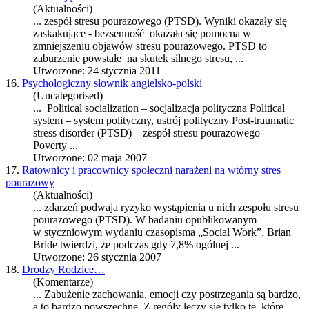
(Aktualności)
... zespół stresu pourazowego (
PTSD
). Wyniki okazały się
zaskakujące - bezsenność okazała się pomocna w
zmniejszeniu objawów stresu pourazowego.
PTSD
to
zaburzenie powstałe na skutek silnego stresu, ...
Utworzone: 24 stycznia 2011
16.
Psychologiczny słownik angielsko-polski
(Uncategorised)
... Political socialization – socjalizacja polityczna Political
system – system polityczny, ustrój polityczny Post-traumatic
stress disorder (
PTSD
) – zespół stresu pourazowego
Poverty ...
Utworzone: 02 maja 2007
17.
Ratownicy i pracownicy społeczni narażeni na wtórny stres
pourazowy
(Aktualności)
... zdarzeń podwaja ryzyko wystąpienia u nich zespołu stresu
pourazowego (
PTSD
). W badaniu opublikowanym
w styczniowym wydaniu czasopisma „Social Work”, Brian
Bride twierdzi, że podczas gdy 7,8% ogólnej ...
Utworzone: 26 stycznia 2007
18.
Drodzy Rodzice…
(Komentarze)
... Zabużenie zachowania, emocji czy postrzegania są bardzo,
a to bardzo powszechne. Z regóły leczy się tylko te, które