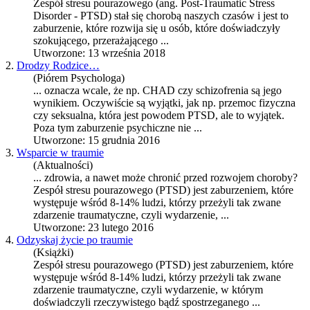
Zespół stresu pourazowego (ang. Post-Traumatic Stress
Disorder -
PTSD
) stał się chorobą naszych czasów i jest to
zaburzenie, które rozwija się u osób, które doświadczyły
szokującego, przerażającego ...
Utworzone: 13 września 2018
2.
Drodzy Rodzice…
(Piórem Psychologa)
... oznacza wcale, że np. CHAD czy schizofrenia są jego
wynikiem. Oczywiście są wyjątki, jak np. przemoc fizyczna
czy seksualna, która jest powodem
PTSD
, ale to wyjątek.
Poza tym zaburzenie psychiczne nie ...
Utworzone: 15 grudnia 2016
3.
Wsparcie w traumie
(Aktualności)
... zdrowia, a nawet może chronić przed rozwojem choroby?
Zespół stresu pourazowego (
PTSD
) jest zaburzeniem, które
występuje wśród 8-14% ludzi, którzy przeżyli tak zwane
zdarzenie traumatyczne, czyli wydarzenie, ...
Utworzone: 23 lutego 2016
4.
Odzyskaj życie po traumie
(Książki)
Zespół stresu pourazowego (
PTSD
) jest zaburzeniem, które
występuje wśród 8-14% ludzi, którzy przeżyli tak zwane
zdarzenie traumatyczne, czyli wydarzenie, w którym
doświadczyli rzeczywistego bądź spostrzeganego ...