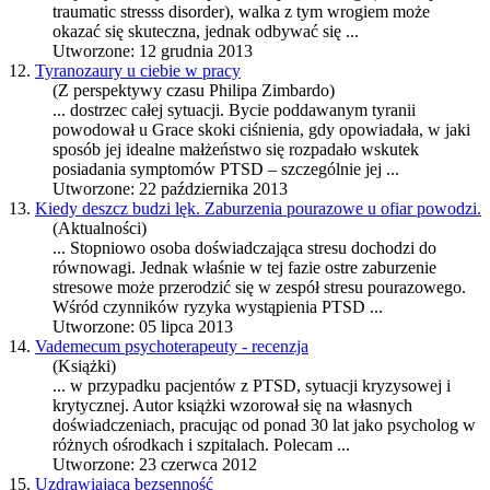
traumatic stresss disorder), walka z tym wrogiem może
okazać się skuteczna, jednak odbywać się ...
Utworzone: 12 grudnia 2013
12.
Tyranozaury u ciebie w pracy
(Z perspektywy czasu Philipa Zimbardo)
... dostrzec całej sytuacji. Bycie poddawanym tyranii
powodował u Grace skoki ciśnienia, gdy opowiadała, w jaki
sposób jej idealne małżeństwo się rozpadało wskutek
posiadania symptomów
PTSD
– szczególnie jej ...
Utworzone: 22 października 2013
13.
Kiedy deszcz budzi lęk. Zaburzenia pourazowe u ofiar powodzi.
(Aktualności)
... Stopniowo osoba doświadczająca stresu dochodzi do
równowagi. Jednak właśnie w tej fazie ostre zaburzenie
stresowe może przerodzić się w zespół stresu pourazowego.
Wśród czynników ryzyka wystąpienia
PTSD
...
Utworzone: 05 lipca 2013
14.
Vademecum psychoterapeuty - recenzja
(Książki)
... w przypadku pacjentów z
PTSD
, sytuacji kryzysowej i
krytycznej. Autor książki wzorował się na własnych
doświadczeniach, pracując od ponad 30 lat jako psycholog w
różnych ośrodkach i szpitalach. Polecam ...
Utworzone: 23 czerwca 2012
15.
Uzdrawiająca bezsenność