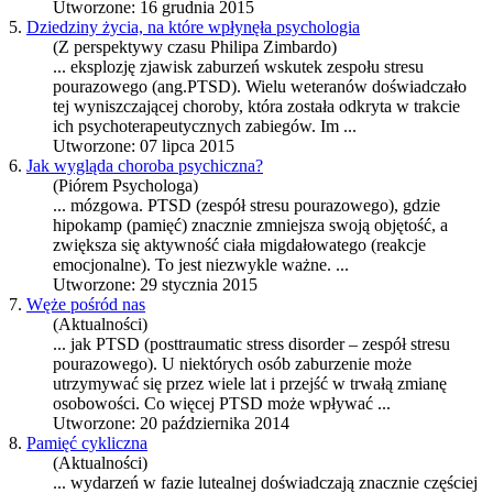
Utworzone: 16 grudnia 2015
5.
Dziedziny życia, na które wpłynęła psychologia
(Z perspektywy czasu Philipa Zimbardo)
... eksplozję zjawisk zaburzeń wskutek zespołu stresu
pourazowego (ang.
PTSD
). Wielu weteranów doświadczało
tej wyniszczającej choroby, która została odkryta w trakcie
ich psychoterapeutycznych zabiegów. Im ...
Utworzone: 07 lipca 2015
6.
Jak wygląda choroba psychiczna?
(Piórem Psychologa)
... mózgowa.
PTSD
(zespół stresu pourazowego), gdzie
hipokamp (pamięć) znacznie zmniejsza swoją objętość, a
zwiększa się aktywność ciała migdałowatego (reakcje
emocjonalne). To jest niezwykle ważne. ...
Utworzone: 29 stycznia 2015
7.
Węże pośród nas
(Aktualności)
... jak
PTSD
(posttraumatic stress disorder – zespół stresu
pourazowego). U niektórych osób zaburzenie może
utrzymywać się przez wiele lat i przejść w trwałą zmianę
osobowości. Co więcej
PTSD
może wpływać ...
Utworzone: 20 października 2014
8.
Pamięć cykliczna
(Aktualności)
... wydarzeń w fazie lutealnej doświadczają znacznie częściej