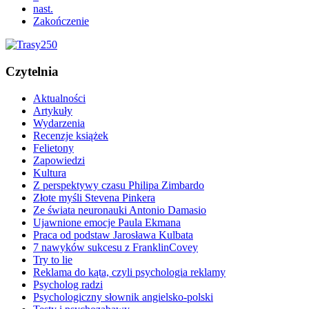
nast.
Zakończenie
Czytelnia
Aktualności
Artykuły
Wydarzenia
Recenzje książek
Felietony
Zapowiedzi
Kultura
Z perspektywy czasu Philipa Zimbardo
Złote myśli Stevena Pinkera
Ze świata neuronauki Antonio Damasio
Ujawnione emocje Paula Ekmana
Praca od podstaw Jarosława Kulbata
7 nawyków sukcesu z FranklinCovey
Try to lie
Reklama do kąta, czyli psychologia reklamy
Psycholog radzi
Psychologiczny słownik angielsko-polski