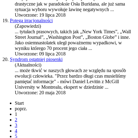
drastyczne jak w paradok
sie
Osła Buridana, ale już sama
sytuacja wyboru wywołuje lawinę negatywnych ...
Utworzone: 19 lipca 2018
19.
Potęga irracjonalności
(Zapowiedzi)
... tytułach prasowych, takich jak „New York Times”, „Wall
Street Journal”, „Washington Post”, „Boston Globe” i inne.
Jako o
sie
mnastolatek uległ poważnemu wypadkowi, w
wyniku którego 70 procent jego ciała ...
Utworzone: 09 lipca 2018
20.
Syndrom ostatniej piosenki
(Aktualności)
... może tkwić w naszych głowach ze względu na sposób
ewolucji człowieka. "Przez bardzo długi czas mu
sie
liśmy
pamiętać informacje" - mówi Daniel Levitin z McGill
University w Montrealu, ekspert w dziedzinie ...
Utworzone: 20 maja 2018
Start
poprz.
1
2
3
4
5