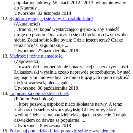
popularnonaukowy. W latach 2012 i 2013 był nominowany
do Nagrody ...
Utworzone: 02 listopada 2018
12.
Syndrom gotującej się żaby. Co zabiło żabę?
(Aktualności)
... trudno jest kopać wystarczająco głęboko, aby znaleźć
drogę do przodu. Ona zaczyna się od bycia uczciwym wobec
sie
bie. Zadaj sobie kilka pytań: Gdzie jestem teraz? Czego
teraz chcę? Czego brakuje ...
Utworzone: 25 października 2018
13.
Mądrość i różne niemądrości
(Zapowiedzi)
... uważności – wobec
sie
bie i otaczającej nas rzeczywistości.
Łukaszewski wyjaśnia czego naprawdę potrzebujemy, by stać
się mądrymi i udowadnia, że mimo krążących opinii mądrość
nie jest wartością nieosiągalną, ...
Utworzone: 08 października 2018
14.
Ta piosenka obniża stres o 65%
(Piórem Psychologa)
... które pozwolą uspokoić nieco skołatane nerwy. A teraz
zrób coś dla
sie
bie: stwórz playlistę 10 utworów, które
według Ciebie są najbardziej relaksujące na świecie. Terapie
dźwiękiem od dawna są popularne, ...
Utworzone: 18 września 2018
15.
Pokochaj poniedziałki. Jak poradzić sobie z wypaleniem