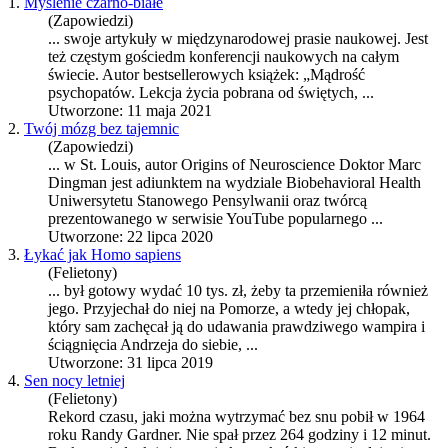
1.
Myślenie czarno-białe
(Zapowiedzi)
... swoje artykuły w międzynarodowej pra
sie
naukowej. Jest
też częstym gościedm konferencji naukowych na całym
świecie. Autor bestsellerowych książek: „Mądrość
psychopatów. Lekcja życia pobrana od świętych, ...
Utworzone: 11 maja 2021
2.
Twój mózg bez tajemnic
(Zapowiedzi)
... w St. Louis, autor Origins of Neuroscience Doktor Marc
Dingman jest adiunktem na wydziale Biobehavioral Health
Uniwersytetu Stanowego Pensylwanii oraz twórcą
prezentowanego w serwi
sie
YouTube popularnego ...
Utworzone: 22 lipca 2020
3.
Łykać jak Homo sapiens
(Felietony)
... był gotowy wydać 10 tys. zł, żeby ta przemieniła również
jego. Przyjechał do niej na Pomorze, a wtedy jej chłopak,
który sam zachęcał ją do udawania prawdziwego wampira i
ściągnięcia Andrzeja do
sie
bie, ...
Utworzone: 31 lipca 2019
4.
Sen nocy letniej
(Felietony)
Rekord czasu, jaki można wytrzymać bez snu pobił w 1964
roku Randy Gardner. Nie spał przez 264 godziny i 12 minut.