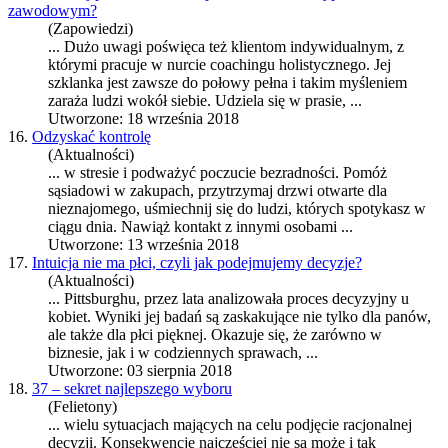
zawodowym?
(Zapowiedzi)
... Dużo uwagi poświęca też klientom indywidualnym, z
którymi pracuje w nurcie coachingu holistycznego. Jej
szklanka jest zawsze do połowy pełna i takim myśleniem
zaraża ludzi wokół
sie
bie. Udziela się w pra
sie
, ...
Utworzone: 18 września 2018
16.
Odzyskać kontrolę
(Aktualności)
... w stre
sie
i podważyć poczucie bezradności. Pomóż
sąsiadowi w zakupach, przytrzymaj drzwi otwarte dla
nieznajomego, uśmiechnij się do ludzi, których spotykasz w
ciągu dnia. Nawiąż kontakt z innymi osobami ...
Utworzone: 13 września 2018
17.
Intuicja nie ma płci, czyli jak podejmujemy decyzje?
(Aktualności)
... Pittsburghu, przez lata analizowała proces decyzyjny u
kobiet. Wyniki jej badań są zaskakujące nie tylko dla panów,
ale także dla płci pięknej. Okazuje się, że zarówno w
bizne
sie
, jak i w codziennych sprawach, ...
Utworzone: 03 sierpnia 2018
18.
37 – sekret najlepszego wyboru
(Felietony)
... wielu sytuacjach mających na celu podjęcie racjonalnej
decyzji. Konsekwencje najczęściej nie są może i tak