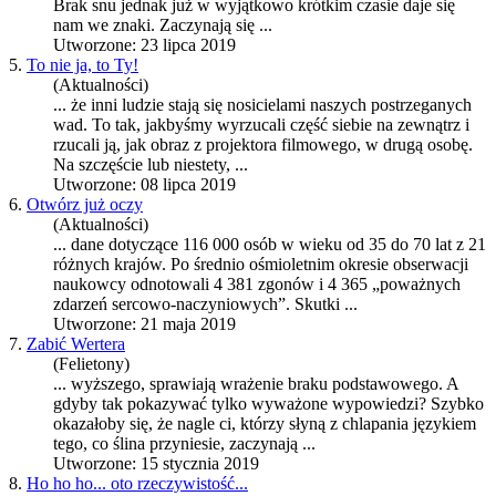
Brak snu jednak już w wyjątkowo krótkim cza
sie
daje się
nam we znaki. Zaczynają się ...
Utworzone: 23 lipca 2019
5.
To nie ja, to Ty!
(Aktualności)
... że inni ludzie stają się nosicielami naszych postrzeganych
wad. To tak, jakbyśmy wyrzucali część
sie
bie na zewnątrz i
rzucali ją, jak obraz z projektora filmowego, w drugą osobę.
Na szczęście lub niestety, ...
Utworzone: 08 lipca 2019
6.
Otwórz już oczy
(Aktualności)
... dane dotyczące 116 000 osób w wieku od 35 do 70 lat z 21
różnych krajów. Po średnio ośmioletnim okre
sie
obserwacji
naukowcy odnotowali 4 381 zgonów i 4 365 „poważnych
zdarzeń sercowo-naczyniowych”. Skutki ...
Utworzone: 21 maja 2019
7.
Zabić Wertera
(Felietony)
... wyższego, sprawiają wrażenie braku podstawowego. A
gdyby tak pokazywać tylko wyważone wypowiedzi? Szybko
okazałoby się, że nagle ci, którzy słyną z chlapania językiem
tego, co ślina przynie
sie
, zaczynają ...
Utworzone: 15 stycznia 2019
8.
Ho ho ho... oto rzeczywistość...