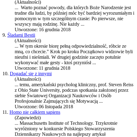
(Aktualności)
... Warto poznać powody, dla których Boże Narodzenie jest
trudne dla ludzi, by później móc być bardziej wyrozumiałym i
pomocnym w tym szczególnym cza
sie
: Po pierwsze, nie
wszyscy mają rodzinę. Nie każdy ...
Utworzone: 16 grudnia 2018
9.
Śladami Bestii
(Aktualności)
... W tym okre
sie
biorę pełną odpowiedzialność, róbcie ze
mną, co chcecie." Krok po kroku Początkowo widzowie byli
nieufni i nieśmiali. W drugiej godzinie zaczęto potulnie
wykonywać małe gesty - ktoś przyniósł ...
Utworzone: 11 grudnia 2018
10.
Dogadać się z innymi
(Aktualności)
... temu, amerykański psycholog kliniczny, prof. Steven Reiss
z Ohio State University, podczas spotkania założonej przez
sie
bie Światowej Organizacji Naukowców i Osób
Profesjonalnie Zajmujących się Motywacją ...
Utworzone: 06 listopada 2018
11.
Homo nie całkiem sapiens
(Zapowiedzi)
... Massachusetts Institute of Technology. Trzykrotnie
wyróżniony w konkur
sie
Polskiego Stowarzyszenia
Dziennikarzy Naukowych na najlepszy artykuł