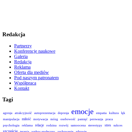
Redakcja
Partnerzy
Konferencje naukowe
Galeria
Redakcja
Reklama
Oferta dla mediów
Pod naszym patronatem
Współpraca
Kontakt
Tagi
emocje
agresja
atrakcyjność
autoprezentacja
depresja
empatia
kultura
lęk
miłość
manipulacja
motywacja
mózg
osobowość
pamięć
perswazja
praca
relacje
stres
psychologia
reklama
rodzina
rozwój
samoocena
stereotypy
sukces
szczęście
terapia
wpływ społeczny
zachowanie
zdrowie